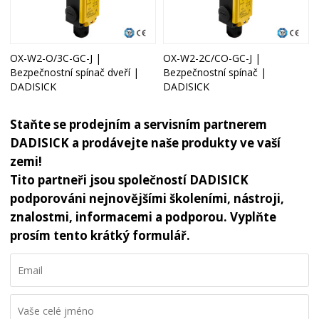
OX-W2-O/3C-GC-J |
OX-W2-2C/CO-GC-J |
Bezpečnostní spínač dveří |
Bezpečnostní spínač |
DADISICK
DADISICK
Staňte se prodejním a servisním partnerem
DADISICK a prodávejte naše produkty ve vaší
zemi!
Tito partneři jsou společností DADISICK
podporováni nejnovějšími školeními, nástroji,
znalostmi, informacemi a podporou. Vyplňte
prosím tento krátký formulář.