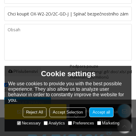
Podpora pouze
.rar/.zip/.jpg/.png/.gif/.doc/.xls/.pdf,
Příslušenství
Cookie settings
maximálně 20 milionů
We use cookies to provide you with the best possible
experience. They also allow us to analyze user
Souhlas s podmínkami,
Podmínky služby
behavior in order to constantly improve the website for
you.
POSLAT ZPRÁVU
Kontaktujte Nás
Přidat Do Seznamu
Reject All
Accept Selection
Accept all
Přání
Necessary
Analytics
Preferences
Marketing