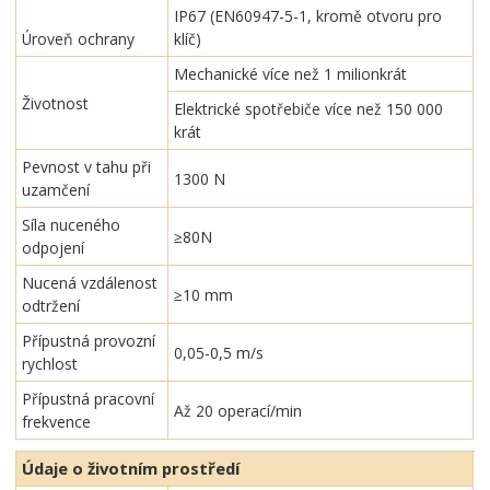
IP67 (EN60947-5-1, kromě otvoru pro
Úroveň ochrany
klíč)
Mechanické více než 1 milionkrát
Životnost
Elektrické spotřebiče více než 150 000
krát
Pevnost v tahu při
1300 N
uzamčení
Síla nuceného
≥80N
odpojení
Nucená vzdálenost
≥10 mm
odtržení
Přípustná provozní
0,05-0,5 m/s
rychlost
Přípustná pracovní
Až 20 operací/min
frekvence
Údaje o životním prostředí