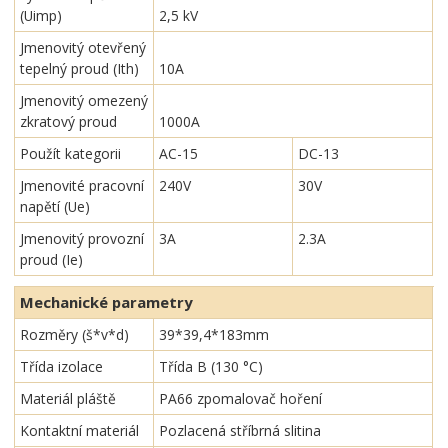
(Uimp)
2,5 kV
Jmenovitý otevřený
tepelný proud (Ith)
10A
Jmenovitý omezený
zkratový proud
1000A
Použít kategorii
AC-15
DC-13
Jmenovité pracovní
240V
30V
napětí (Ue)
Jmenovitý provozní
3A
2.3A
proud (Ie)
Mechanické parametry
Rozměry (š*v*d)
39*39,4*183mm
Třída izolace
Třída B (130 °C)
Materiál pláště
PA66 zpomalovač hoření
Kontaktní materiál
Pozlacená stříbrná slitina