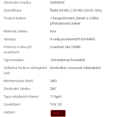
Obchodní značka
DADISICK
Specifikace
Řada OX-W2 | OX-W2-2O/2C-GD-J
Tovární balení:
1 bezpečnostní zámek a 2 klíče,
příslušenství, kabel
Materiál zámku:
Kov
výstupy:
4 sady pozlacených kontaktů
Pevnost v tahu při
Uzavírací síla 1300N
uzamčení:
Typ kontaktu:
14 kombinací kontaktů
Volitelná funkce odemykání
Kontrolka + nouzové odemykání
zad:
Monitorování dveří:
2NO
Sledování zámku:
2NC
Typy ovládacích kláves:
11 typů
Osvědčení:
TUV, CE
stažení