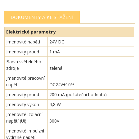
DOKUMENTY A KE STAŽENÍ
Elektrické parametry
Jmenovité napětí
24V DC
Jmenovitý proud
1 mA
Barva světelného
zdroje
zelená
Jmenovité pracovní
napětí
DC24V±10%
Jmenovitý proud
200 mA (počáteční hodnota)
Jmenovitý výkon
4,8 W
Jmenovité izolační
napětí (Ui)
300V
Jmenovité impulzní
výdržné napětí