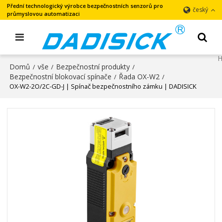
Přední technologický výrobce bezpečnostních senzorů pro
český
průmyslovou automatizaci
Domů
vše
Bezpečnostní produkty
/
/
/
Bezpečnostní blokovací spínače
Řada OX-W2
/
/
OX-W2-2O/2C-GD-J | Spínač bezpečnostního zámku | DADISICK