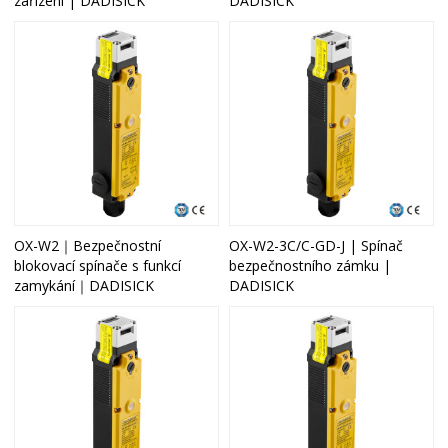
zařízení | DADISICK
DADISICK
OX-W2｜Bezpečnostní
OX-W2-3C/C-GD-J | Spínač
blokovací spínače s funkcí
bezpečnostního zámku |
zamykání｜DADISICK
DADISICK