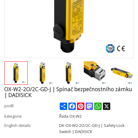
OX-W2-2O/2C-GD-J | Spínač bezpečnostního zámku
| DADISICK
Share
Facebook
Pinterest
Mastodon
WhatsApp
X
podíl
kategorie
Řada OX-W2
English details
DK-OX-W2-2O/2C-GD-J | Safety Lock
Switch | DADISICK