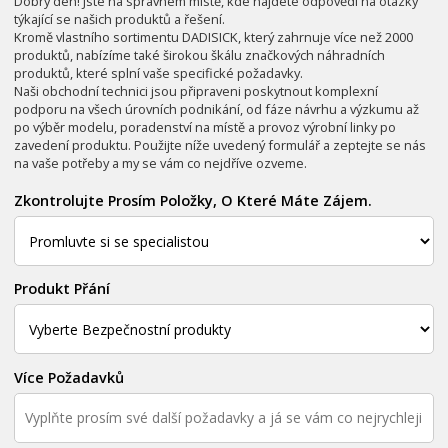
Dobrý den! Jste na správném místě, kde najdete odpovědi na otázky
týkající se našich produktů a řešení.
Kromě vlastního sortimentu DADISICK, který zahrnuje více než 2000
produktů, nabízíme také širokou škálu značkových náhradních
produktů, které splní vaše specifické požadavky.
Naši obchodní technici jsou připraveni poskytnout komplexní
podporu na všech úrovních podnikání, od fáze návrhu a výzkumu až
po výběr modelu, poradenství na místě a provoz výrobní linky po
zavedení produktu. Použijte níže uvedený formulář a zeptejte se nás
na vaše potřeby a my se vám co nejdříve ozveme.
Zkontrolujte Prosím Položky, O Které Máte Zájem.
Produkt Přání
Více Požadavků