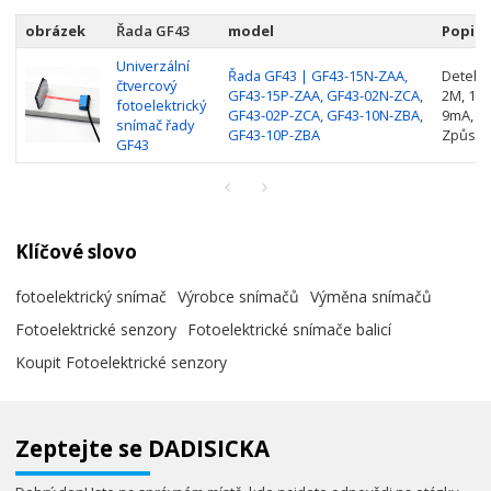
obrázek
Řada GF43
model
Popis
Univerzální
Řada GF43 | GF43-15N-ZAA,
Detekčn
čtvercový
GF43-15P-ZAA, GF43-02N-ZCA,
2M, 10
fotoelektrický
GF43-02P-ZCA, GF43-10N-ZBA,
9mA, Od
snímač řady
GF43-10P-ZBA
Způsob:
GF43
Klíčové slovo
fotoelektrický snímač
Výrobce snímačů
Výměna snímačů
Fotoelektrické senzory
Fotoelektrické snímače balicí
Koupit Fotoelektrické senzory
Zeptejte se DADISICKA