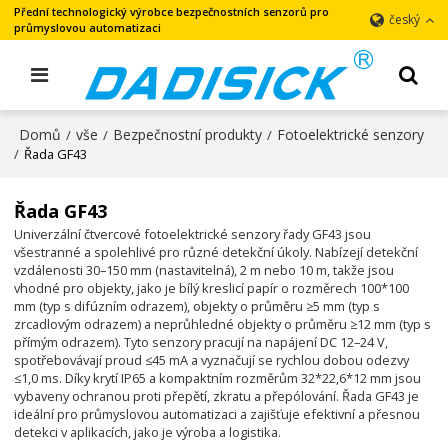
Přední technologický výrobce bezpečnostních senzorů pro
český
průmyslovou automatizaci
Domů
vše
Bezpečnostní produkty
Fotoelektrické senzory
/
/
/
/
Řada GF43
Řada GF43
Univerzální čtvercové fotoelektrické senzory řady GF43 jsou
všestranné a spolehlivé pro různé detekční úkoly. Nabízejí detekční
vzdálenosti 30–150 mm (nastavitelná), 2 m nebo 10 m, takže jsou
vhodné pro objekty, jako je bílý kreslicí papír o rozměrech 100*100
mm (typ s difúzním odrazem), objekty o průměru ≥5 mm (typ s
zrcadlovým odrazem) a neprůhledné objekty o průměru ≥12 mm (typ s
přímým odrazem). Tyto senzory pracují na napájení DC 12–24 V,
spotřebovávají proud ≤45 mA a vyznačují se rychlou dobou odezvy
≤1,0 ms. Díky krytí IP65 a kompaktním rozměrům 32*22,6*12 mm jsou
vybaveny ochranou proti přepětí, zkratu a přepólování. Řada GF43 je
ideální pro průmyslovou automatizaci a zajišťuje efektivní a přesnou
detekci v aplikacích, jako je výroba a logistika.