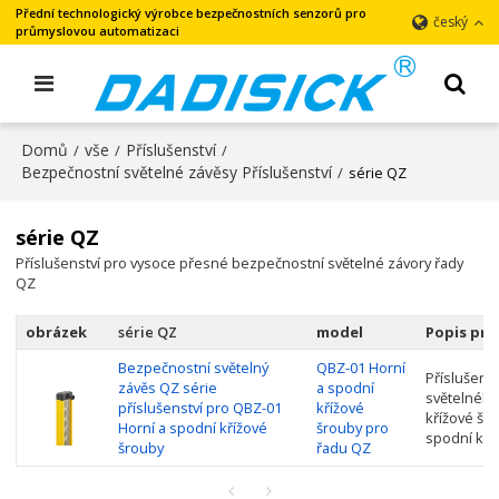
Přední technologický výrobce bezpečnostních senzorů pro
český
průmyslovou automatizaci
Domů
vše
Příslušenství
/
/
/
Bezpečnostní světelné závěsy Příslušenství
/
série QZ
série QZ
Příslušenství pro vysoce přesné bezpečnostní světelné závory řady
QZ
obrázek
série QZ
model
Popis pr
Bezpečnostní světelný
QBZ-01 Horní
Příslušens
závěs QZ série
a spodní
světelného
příslušenství pro QBZ-01
křížové
křížové šr
Horní a spodní křížové
šrouby pro
spodní kry
šrouby
řadu QZ