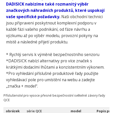
DADISICK nabízíme také rozmanitý výběr
značkových náhradních produktů, které uspokojí
vaše specifické požadavky.
Naši obchodní technici
jsou připraveni poskytnout komplexní podporu v
každé fázi vašeho podnikání, od fáze návrhu a
výzkumu až po výběr modelu, provozní pokyny na
místě a následné přijetí produktu.
* Rychlý servis k výměně bezpečnostního senzoru
*DADISICK nabízí alternativy pro více značek s
krátkými dodacími lhůtami a konzistentním výkonem.
*Pro vyhledání příslušné produktové řady použijte
vyhledávací pole pro umístění na webu a zadejte
„značka + model“.
Příslušenství pro vysoce přesné bezpečnostní světelné závory řady
QCE
obrázek
série QCE
model
Popis pr