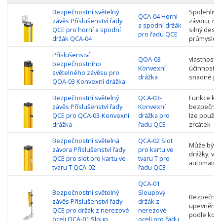
Bezpečnostní světelný
Spolehlivá
QCA-04 Horní
závěs Příslušenství řady
závoru, ry
a spodní držák
QCE pro horní a spodní
silný desi
pro řadu QCE
držák QCA-04
průmyslové
Příslušenství
QOA-03
vlastnost 
bezpečnostního
Konvexní
účinnost v
světelného závěsu pro
drážka
snadné pou
QOA-03 Konvexní drážka
Bezpečnostní světelný
QCA-03-
Funkce kon
závěs Příslušenství řady
Konvexní
bezpečnost
QCE pro QCA-03-Konvexní
drážka pro
lze použít 
drážka
řadu QCE
zrcátek
Bezpečnostní světelná
QCA-02 Slot
Může být p
závora Příslušenství řady
pro kartu ve
drážky, v 
QCE pro slot pro kartu ve
tvaru T pro
automatick
tvaru T QCA-02
řadu QCE
QCA-01
Bezpečnostní světelný
Sloupový
Bezpečnost
závěs Příslušenství řady
držák z
upevněn n
QCE pro držák z nerezové
nerezové
podle konk
oceli QCA-01 Sloup
oceli pro řadu