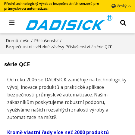
Přední technologický výrobce bezpečnostních senzorů pro
český
průmyslovou automatizaci
Domů
vše
Příslušenství
/
/
/
Bezpečnostní světelné závěsy Příslušenství
/
série QCE
série QCE
Od roku 2006 se DADISICK zaměřuje na technologický
vývoj, inovace produktů a praktické aplikace
bezpečnosti průmyslové automatizace. Našim
zákazníkům poskytujeme robustní podporu,
využíváme našich rozsáhlých znalostí výroby a
automatizace na místě.
Kromě vlastní řady více než 2000 produktů