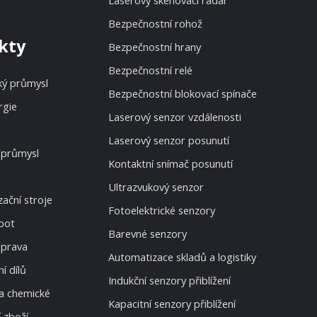
Laserový skenovací radar
Bezpečnostní rohož
kty
Bezpečnostní hrany
Bezpečnostní relé
ký průmysl
Bezpečnostní blokovací spínače
rgie
Laserový senzor vzdálenosti
Laserový senzor posunutí
 průmysl
Kontaktní snímač posunutí
Ultrazvukový senzor
ační stroje
Fotoelektrické senzory
bot
Barevné senzory
oprava
Automatizace skladů a logistiky
í dílů
Indukční senzory přiblížení
a chemické
Kapacitní senzory přiblížení
 zboží