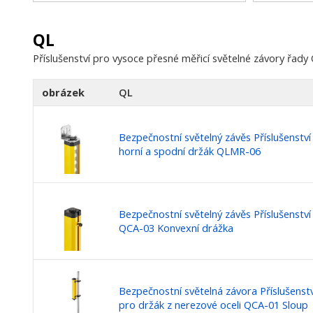
Odstranění mrtvých zón｜QO Series
40 mm
Široký rozsah skenování｜QT Series
20 mm
Multi-Sided Access Protection｜QSA Series
200 mm
QL
Příslušenství pro vysoce přesné měřicí světelné závory řady
obrázek
QL
Bezpečnostní světelný závěs Příslušenstv
horní a spodní držák QLMR-06
Bezpečnostní světelný závěs Příslušenstv
QCA-03 Konvexní drážka
Bezpečnostní světelná závora Příslušenst
pro držák z nerezové oceli QCA-01 Sloup