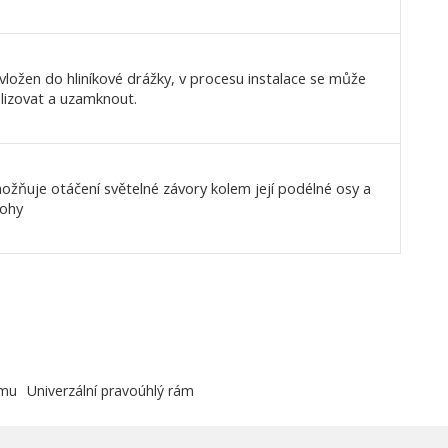
ložen do hliníkové drážky, v procesu instalace se může
lizovat a uzamknout.
žňuje otáčení světelné závory kolem její podélné osy a
lohy
ámu
Univerzální pravoúhlý rám