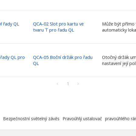
ví řady QL
QCA-02 Slot pro kartu ve
Může být přímo v
tvaru T pro řadu QL
automaticky loka
í řady QL pro
QCA-05 Boční držák pro řadu
Otočný držák umo
QL
nastavení její po
1
Bezpečnostní světelný závěs
Pravoúhlý ustalovač
pravoúhlého r