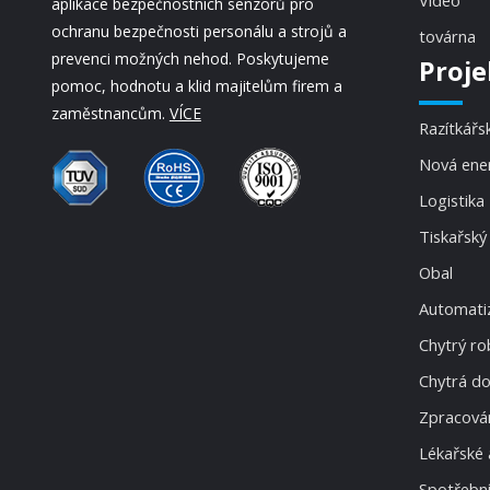
Video
aplikace bezpečnostních senzorů pro
ochranu bezpečnosti personálu a strojů a
továrna
prevenci možných nehod. Poskytujeme
Proje
pomoc, hodnotu a klid majitelům firem a
zaměstnancům.
VÍCE
Razítkářs
Nová ene
Logistika
Tiskařský
Obal
Automatiz
Chytrý ro
Chytrá d
Zpracován
Lékařské 
Spotřební