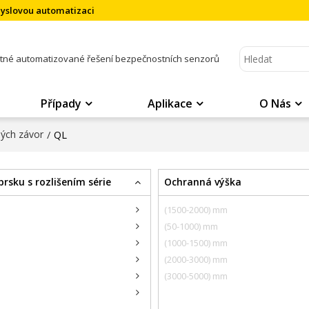
myslovou automatizaci
atné automatizované řešení bezpečnostních senzorů
Případy
Aplikace
O Nás
ných závor
/
QL
rsku s rozlišením série
Ochranná výška
(1500-2000) mm
(50-1000) mm
(1000-1500) mm
(2000-3000) mm
(3000-5000) mm