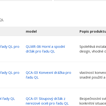
 QL
model
Popis produkt
í řady QL pro
QLMR-06 Horní a spodní
Spolehlivá instal
držák pro řadu QL
design, vhodné 
í řady QL pro
QCA-03 Konvexní drážka pro
vlastnost konvex
řadu QL
snadné použití a
ví řady QL
QCA-01 Sloupový držák z
Bezpečnostní svě
nerezové oceli pro řadu QL
konkrétní situace