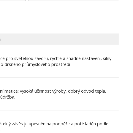
0,03-15m
0,03-35m
0,03-20m
0,03-25m
0,03-45m
0,03-40m
u
ace pro světelnou závoru, rychlé a snadné nastavení, silný
do drsného průmyslového prostředí
ní matice: vysoká účinnost výroby, dobrý odvod tepla,
 údržba.
telný závěs je upevněn na podpěře a poté laděn podle
.