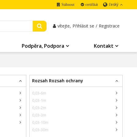
český
Stáhnout
certifikát
vítejte,
Přihlásit se
/
Registrace
Podpěra, Podpora
Kontakt
Rozsah Rozsah ochrany
0,03-6m
0,03-1m
0,03-2m
0,03-3m
0,03-10m
0,03-30m