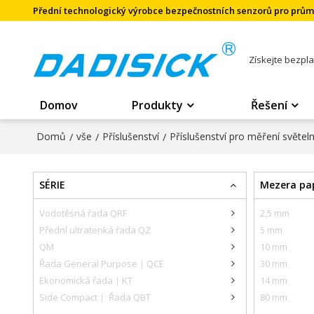
Přední technologický výrobce bezpečnostních senzorů pro prů
Získejte bezpl
Domov
Produkty
Řešení
Domů
/
vše
/
Příslušenství
/
Příslušenství pro měření světel
SÉRIE
Mezera pap
Vodotěsná řada QRF
2,5 mm
Přední ultratenká řada QZ
5 mm
QM
10 mm
Řada General Purpose｜QCE
30 mm
Ekonomická řada｜KT
14 mm
Side Compact｜ Řada QBT
80 mm