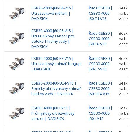
CSB30-4000-J60-E4-V15 |
Řada CSB30 |
Bezkont
Ultrazvukové měření |
CSB30-4000-
na barv
DADISICK
J60-E4-V15
vlastno
CSB30-4000-J60-E6-V15 |
Řada CSB30 |
Bezkont
Ultrazvukový senzor pro
CSB30-4000-
na barv
detekci hladiny vody |
J60-E6-V15
vlastno
DADISICK
CSB30-4000-J60-E7-V15 |
Řada CSB30 |
Bezkont
Ultrazvukový snímač funguje
CSB30-4000-
na barv
| DADISICK
J60-E7-V15
vlastno
CSB30-2000-J60-UE4-V15 |
Řada CSB30 |
Bezkont
Sonický ultrazvukový snímač
CSB30-2000-
na barv
hladiny vody | DADISICK
J60-UE4-V15
vlastno
CSB30-4000-J60-I-V15 |
Řada CSB30 |
Bezkont
Průmyslový ultrazvukový
CSB30-4000-
na barv
senzor | DADISICK
J60-I-V15
vlastno