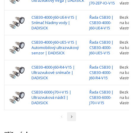
Ultrazvukový Vega | DADISICK
J70-2EP-IO-V15
vlastno
CSB30-4000-J60-UE4-V15 |
Řada CSB30 |
Bezkont
Snímač hladiny vody |
CSB30-4000-
na barv
DADISICK
J60-UE4-V15
vlastno
CSB30-4000-J60-UE5-V15 |
Řada CSB30 |
Bezkont
Automobilový ultrazvukový
CSB30-4000-
na barv
senzor | DADISICK
J60-UE5-V15
vlastno
CSB30-4000-J60-R4-V15 |
Řada CSB30 |
Bezkont
Ultrazvukové snímače |
CSB30-4000-
na barv
DADISICK
J60-R4-V15
vlastno
CSB30-6000-J70-I-V15 |
Řada CSB30 |
Bezkont
Ultrazvuková nádrž |
CSB30-6000-
na barv
DADISICK
J70-I-V15
vlastno