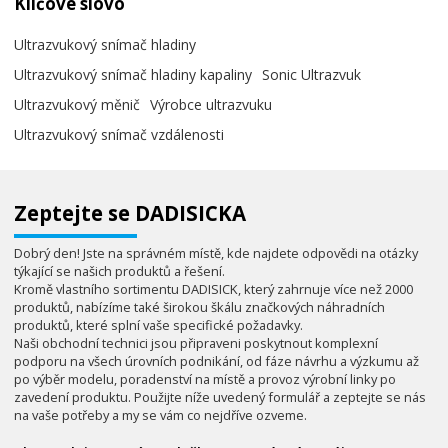
Klíčové slovo
Ultrazvukový snímač hladiny
Ultrazvukový snímač hladiny kapaliny
Sonic Ultrazvuk
Ultrazvukový měnič
Výrobce ultrazvuku
Ultrazvukový snímač vzdálenosti
Zeptejte se DADISICKA
Dobrý den! Jste na správném místě, kde najdete odpovědi na otázky
týkající se našich produktů a řešení.
Kromě vlastního sortimentu DADISICK, který zahrnuje více než 2000
produktů, nabízíme také širokou škálu značkových náhradních
produktů, které splní vaše specifické požadavky.
Naši obchodní technici jsou připraveni poskytnout komplexní
podporu na všech úrovních podnikání, od fáze návrhu a výzkumu až
po výběr modelu, poradenství na místě a provoz výrobní linky po
zavedení produktu. Použijte níže uvedený formulář a zeptejte se nás
na vaše potřeby a my se vám co nejdříve ozveme.