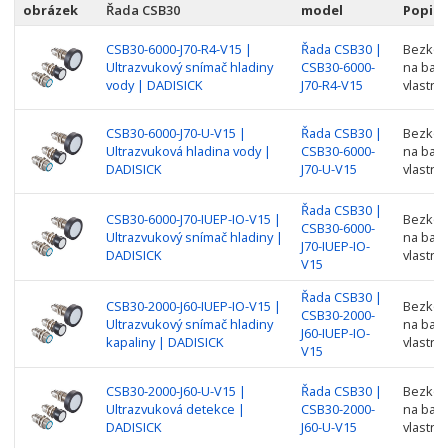
obrázek
Řada CSB30
model
Popis
CSB30-6000-J70-R4-V15 |
Řada CSB30 |
Bezkont
Ultrazvukový snímač hladiny
CSB30-6000-
na barv
vody | DADISICK
J70-R4-V15
vlastno
CSB30-6000-J70-U-V15 |
Řada CSB30 |
Bezkont
Ultrazvuková hladina vody |
CSB30-6000-
na barv
DADISICK
J70-U-V15
vlastno
Řada CSB30 |
CSB30-6000-J70-IUEP-IO-V15 |
Bezkont
CSB30-6000-
Ultrazvukový snímač hladiny |
na barv
J70-IUEP-IO-
DADISICK
vlastno
V15
Řada CSB30 |
CSB30-2000-J60-IUEP-IO-V15 |
Bezkont
CSB30-2000-
Ultrazvukový snímač hladiny
na barv
J60-IUEP-IO-
kapaliny | DADISICK
vlastno
V15
CSB30-2000-J60-U-V15 |
Řada CSB30 |
Bezkont
Ultrazvuková detekce |
CSB30-2000-
na barv
DADISICK
J60-U-V15
vlastno