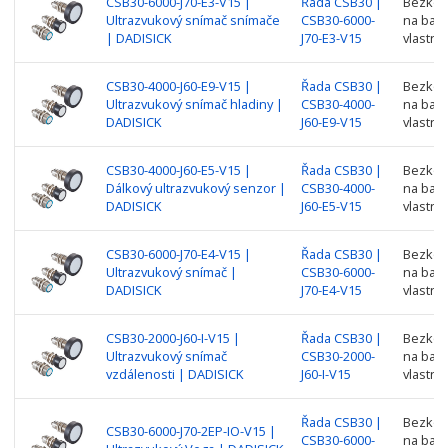
CSB30-6000-J70-E3-V15 |
Řada CSB30 |
Bezkont
Ultrazvukový snímač snímače
CSB30-6000-
na barv
| DADISICK
J70-E3-V15
vlastno
CSB30-4000-J60-E9-V15 |
Řada CSB30 |
Bezkont
Ultrazvukový snímač hladiny |
CSB30-4000-
na barv
DADISICK
J60-E9-V15
vlastno
CSB30-4000-J60-E5-V15 |
Řada CSB30 |
Bezkont
Dálkový ultrazvukový senzor |
CSB30-4000-
na barv
DADISICK
J60-E5-V15
vlastno
CSB30-6000-J70-E4-V15 |
Řada CSB30 |
Bezkont
Ultrazvukový snímač |
CSB30-6000-
na barv
DADISICK
J70-E4-V15
vlastno
CSB30-2000-J60-I-V15 |
Řada CSB30 |
Bezkont
Ultrazvukový snímač
CSB30-2000-
na barv
vzdálenosti | DADISICK
J60-I-V15
vlastno
Řada CSB30 |
Bezkont
CSB30-6000-J70-2EP-IO-V15 |
CSB30-6000-
na barv