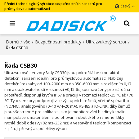
Přední technologický výrobce bezpečnostních senzorů pro
český
průmyslovou automatizaci
Domů
vše
Bezpečnostní produkty
Ultrazvukový senzor
/
/
/
/
Řada CSB30
Řada CSB30
Ultrazvukové senzory řady CSB30 jsou pokročilá bezkontaktní
detekční zařízení ideální pro průmyslovou automatizaci. Nabízejí
detekční rozsahy od 100–2000 mm do 350–6000 mm s rozlišením 0,17
mm a opakovatelností v rozmezí ±0,15 %. Jsou navrženy pro náročná
prostředí, disponují krytím IP67 a pracují v rozmezí teplot -25 °C až +70
°C. Tyto senzory podporují více výstupních režimů, včetně spínacího
(NO/NC), analogového (0–10 V/4–20 mA), RS485 a IO-LINK, díky čemuž
jsou všestranné pro aplikace, jako je monitorování hladiny kapalin,
manipulace s materiálem a polohování robotického ramene. Díky
rychlé době odezvy (82 ms–232 ms) a vestavěné teplotní kompenzaci
zajišťují přesný a spolehlivý výkon.