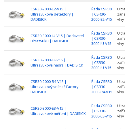
CSR30-2000-E2-V15 |
Řada CSR30
Ultraz
Ultrazvukové detektory |
| CSR30-
zařízen
DADISICK
2000-E2-V15
vlny k 
Řada CSR30
Ultraz
CSR30-3000-IU-V15 | Dodavatel
| CSR30-
zařízen
ultrazvuku | DADISICK
3000-IU-V15
vlny k 
Řada CSR30
Ultraz
CSR30-2000-IU-V15 |
| CSR30-
zařízen
Ultrazvuková nádrž | DADISICK
2000-IU-V15
vlny k 
CSR30-2000-R4-V15 |
Řada CSR30
Ultraz
Ultrazvukový snímač Factory |
| CSR30-
zařízen
DADISICK
2000-R4-V15
vlny k 
Řada CSR30
Ultraz
CSR30-3000-E3-V15 |
| CSR30-
zařízen
Ultrazvukové měření | DADISICK
3000-E3-V15
vlny k 