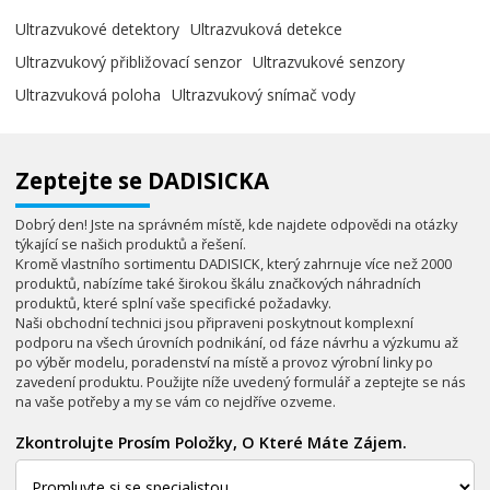
Ultrazvukové detektory
Ultrazvuková detekce
Ultrazvukový přibližovací senzor
Ultrazvukové senzory
Ultrazvuková poloha
Ultrazvukový snímač vody
Zeptejte se DADISICKA
Dobrý den! Jste na správném místě, kde najdete odpovědi na otázky
týkající se našich produktů a řešení.
Kromě vlastního sortimentu DADISICK, který zahrnuje více než 2000
produktů, nabízíme také širokou škálu značkových náhradních
produktů, které splní vaše specifické požadavky.
Naši obchodní technici jsou připraveni poskytnout komplexní
podporu na všech úrovních podnikání, od fáze návrhu a výzkumu až
po výběr modelu, poradenství na místě a provoz výrobní linky po
zavedení produktu. Použijte níže uvedený formulář a zeptejte se nás
na vaše potřeby a my se vám co nejdříve ozveme.
Zkontrolujte Prosím Položky, O Které Máte Zájem.