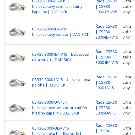
CSR30-3000-E6-V15 |
Řada CSR30
Ultraz
Ultrazvukový snímač hladiny
| CSR30-
zařízen
kapaliny | DADISICK
3000-E6-V15
vlny k 
Řada CSR30
Ultraz
CSR30-2000-IE4-V15 |
| CSR30-
zařízen
Ultrazvukový senzor | DADISICK
2000-IE4-V15
vlny k 
Řada CSR30
Ultraz
CSR30-3000-IE4-V15 | Dodavatel
| CSR30-
zařízen
ultrazvuku | DADISICK
3000-IE4-V15
vlny k 
Řada CSR30
Ultraz
CSR30-3000-I-V15 | Ultrazvuková
| CSR30-
zařízen
poloha | DADISICK
3000-I-V15
vlny k 
CSR30-3000-U-V15 |
Řada CSR30
Ultraz
Ultrazvukový senzor pro měření
| CSR30-
zařízen
hladiny kapalin | DADISICK
3000-U-V15
vlny k 
Řada CSR30
CSR30-3000-UE4-V15 |
Ultraz
| CSR30-
Ultrazvuková hladina vody |
zařízen