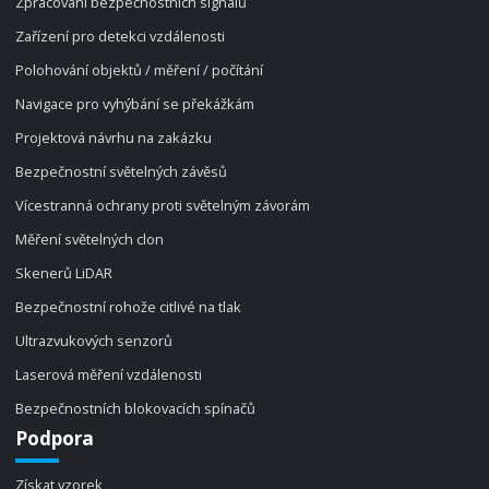
Zpracování bezpečnostních signálů
Zařízení pro detekci vzdálenosti
Polohování objektů / měření / počítání
Navigace pro vyhýbání se překážkám
Projektová návrhu na zakázku
Bezpečnostní světelných závěsů
Vícestranná ochrany proti světelným závorám
Měření světelných clon
Skenerů LiDAR
Bezpečnostní rohože citlivé na tlak
Ultrazvukových senzorů
Laserová měření vzdálenosti
Bezpečnostních blokovacích spínačů
Podpora
Získat vzorek