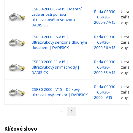
CSR30-2000-E7-V15 | Měření
Řada CSR30
Ultraz
vzdálenosti pomocí
| CSR30-
zařízen
ultrazvukového senzoru |
2000-E7-V15
vlny k 
DADISICK
CSR30-2000-E6-V15 |
Řada CSR30
Ultraz
Ultrazvukový senzor s dlouhým
| CSR30-
zařízen
dosahem | DADISICK
2000-E6-V15
vlny k 
CSR30-2000-E3-V15 |
Řada CSR30
Ultraz
Ultrazvukový snímač vody |
| CSR30-
zařízen
DADISICK
2000-E3-V15
vlny k 
Řada CSR30
Ultraz
CSR30-2000-I-V15 | Dálkový
| CSR30-
zařízen
ultrazvukový senzor | DADISICK
2000-I-V15
vlny k 
Klíčové slovo