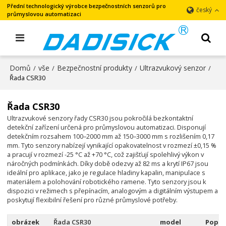
Přední technologický výrobce bezpečnostních senzorů pro
český
průmyslovou automatizaci
Domů
vše
Bezpečnostní produkty
Ultrazvukový senzor
/
/
/
/
Řada CSR30
Řada CSR30
Ultrazvukové senzory řady CSR30 jsou pokročilá bezkontaktní
detekční zařízení určená pro průmyslovou automatizaci. Disponují
detekčním rozsahem 100–2000 mm až 150–3000 mm s rozlišením 0,17
mm. Tyto senzory nabízejí vynikající opakovatelnost v rozmezí ±0,15 %
a pracují v rozmezí -25 °C až +70 °C, což zajišťují spolehlivý výkon v
náročných podmínkách. Díky době odezvy až 82 ms a krytí IP67 jsou
ideální pro aplikace, jako je regulace hladiny kapalin, manipulace s
materiálem a polohování robotického ramene. Tyto senzory jsou k
dispozici v režimech s přepínacím, analogovým a digitálním výstupem a
poskytují flexibilní řešení pro různé průmyslové potřeby.
obrázek
Řada CSR30
model
Popis