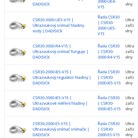
3000-UE4-
DADISICK
vlny k 
V15
Řada CSR30
CSR30-3000-UE5-V15 |
Ultraz
| CSR30-
Ultrazvukový snímač hladiny
zařízen
3000-UE5-
vody | DADISICK
vlny k 
V15
CSR30-3000-R4-V15 |
Řada CSR30
Ultraz
Ultrazvukový snímač funguje |
| CSR30-
zařízen
DADISICK
3000-R4-V15
vlny k 
CSR30-2000-IE5-V15 |
Řada CSR30
Ultraz
Ultrazvukový regulátor hladiny |
| CSR30-
zařízen
DADISICK
2000-IE5-V15
vlny k 
CSR30-3000-IE5-V15 |
Řada CSR30
Ultraz
Ultrazvukové měření hladiny |
| CSR30-
zařízen
DADISICK
3000-IE5-V15
vlny k 
CSR30-2000-E5-V15 |
Řada CSR30
Ultraz
Ultrazvukový snímač snímače |
| CSR30-
zařízen
DADISICK
2000-E5-V15
vlny k 