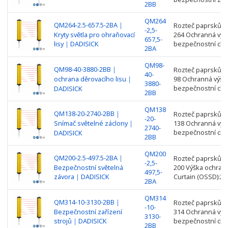
2BB
QM264
QM264-2.5-657.5-2BA｜
Rozteč paprsků: 2
-2,5-
Kryty světla pro ohraňovací
264 Ochranná výš
657,5-
lisy｜DADISICK
bezpečnostní clo
2BA
QM98-
QM98-40-3880-2BB｜
Rozteč paprsků: 4
40-
ochrana děrovacího lisu｜
98 Ochranná výšk
3880-
bezpečnostní clo
DADISICK
2BB
QM138
QM138-20-2740-2BB｜
Rozteč paprsků: 2
-20-
Snímač světelné záclony｜
138 Ochranná výš
2740-
bezpečnostní clo
DADISICK
2BB
QM200
QM200-2.5-497.5-2BA｜
Rozteč paprsků: 2
-2,5-
Bezpečnostní světelná
200 Výška ochrany
497,5-
závora｜DADISICK
Curtain (OSSD):2 
2BA
QM314
QM314-10-3130-2BB｜
Rozteč paprsků: 1
-10-
Bezpečnostní zařízení
314 Ochranná výš
3130-
strojů｜DADISICK
bezpečnostní clo
2BB