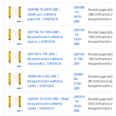
QM388
QM388-10-3870-2BB｜
Rozteč paprsků: 1
-10-
Závěs pro světelný
388 Ochranná výš
3870-
paprsek｜DADISICK
bezpečnostní clo
2BB
QM194
QM194-10-1930-2BB｜
Rozteč paprsků: 1
-10-
Bezpečnostní světelná
194 Ochranná výš
1930-
opona｜DADISICK
bezpečnostní clo
2BB
QM160-5-795-2BA｜
QM160
Rozteč paprsků: 5
Bezpečnostní světelná
-5-795-
160 Ochranná výš
obrazovka｜DADISICK
2BA
bezpečnostní clo
QM80-
QM80-40-3160-2BB｜
Rozteč paprsků: 4
40-
Bezpečnostní světelný
80 Ochranná výšk
3160-
závěs｜DADISICK
bezpečnostní clo
2BB
QM354
QM354-10-3530-2BB｜Malý
Rozteč paprsků: 1
-10-
bezpečnostní světelný
354 Ochranná výš
3530-
závěs｜DADISICK
bezpečnostní clo
2BB