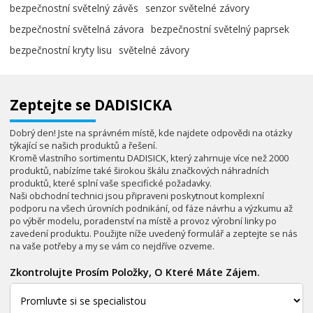
bezpečnostní světelný závěs
senzor světelné závory
bezpečnostní světelná závora
bezpečnostní světelný paprsek
bezpečnostní kryty lisu
světelné závory
Zeptejte se DADISICKA
Dobrý den! Jste na správném místě, kde najdete odpovědi na otázky
týkající se našich produktů a řešení.
Kromě vlastního sortimentu DADISICK, který zahrnuje více než 2000
produktů, nabízíme také širokou škálu značkových náhradních
produktů, které splní vaše specifické požadavky.
Naši obchodní technici jsou připraveni poskytnout komplexní
podporu na všech úrovních podnikání, od fáze návrhu a výzkumu až
po výběr modelu, poradenství na místě a provoz výrobní linky po
zavedení produktu. Použijte níže uvedený formulář a zeptejte se nás
na vaše potřeby a my se vám co nejdříve ozveme.
Zkontrolujte Prosím Položky, O Které Máte Zájem.