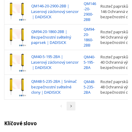
QM146
QM146-20-2900-2BB｜
Rozteč paprsků: 2
-20-
Laserový záclonový senzor
146 Ochranná výš
2900-
｜DADISICK
bezpečnostní clo
2BB
QM94-
QM94-20-1860-2BB｜
Rozteč paprsků: 2
20-
Bezpečnostní světelný
94 Ochranná výšk
1860-
paprsek｜DADISICK
bezpečnostní clo
2BB
QM40-5-195-2BA｜
QM40-
Rozteč paprsků: 5
Laserový záclonový senzor
5-195-
40 Ochranná výšk
｜DADISICK
2BA
bezpečnostní clo
QM48-5-235-2BA｜Snímač
QM48-
Rozteč paprsků: 5
bezpečnostní světelné
5-235-
48 Ochranná výšk
clony｜DADISICK
2BA
bezpečnostní clo
Klíčové slovo