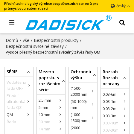
Přední technologický výrobce bezpečnostních senzorů pro
český
průmyslovou automatizaci
Domů
vše
Bezpečnostní produkty
/
/
/
Bezpečnostní světelné závěsy
/
Vysoce přesný bezpečnostní světelný závěs řady QM
SÉRIE
Mezera
Ochranná
Rozsah
paprsku s
výška
Rozsah
Vodotěsná
rozlišením
ochrany
řada QRF
(1500-
série
2000) mm
0,03-6m
Přední
2,5 mm
ultratenká
(50-1000)
0,03-1m
řada QZ
5 mm
mm
0,03-2m
QM
10 mm
(1000-
0,03-3m
1500) mm
Řada
30 mm
0,03-10m
General
(2000-
14 mm
0,03-30m
Purpose
3000) mm