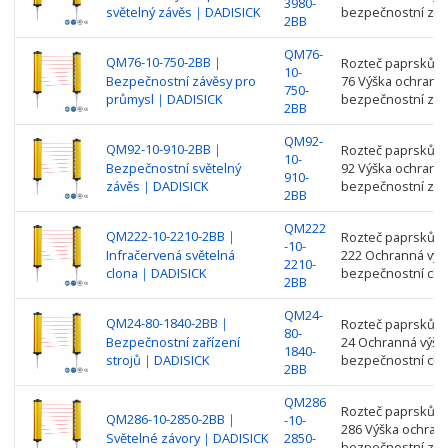
3980-
Series
světelný závěs｜DADISICK
bezpečnostní záv
2BB
QM76-
QM76-10-750-2BB｜
Rozteč paprsků: 1
10-
Bezpečnostní závěsy pro
76 Výška ochrany
750-
průmysl｜DADISICK
bezpečnostní záv
2BB
QM92-
QM92-10-910-2BB｜
Rozteč paprsků: 1
10-
Bezpečnostní světelný
92 Výška ochrany
910-
závěs｜DADISICK
bezpečnostní záv
2BB
QM222
QM222-10-2210-2BB｜
Rozteč paprsků: 1
-10-
Infračervená světelná
222 Ochranná výš
2210-
clona｜DADISICK
bezpečnostní clo
2BB
QM24-
QM24-80-1840-2BB｜
Rozteč paprsků: 8
80-
Bezpečnostní zařízení
24 Ochranná výšk
1840-
strojů｜DADISICK
bezpečnostní clo
2BB
QM286
Rozteč paprsků: 1
QM286-10-2850-2BB｜
-10-
286 Výška ochran
Světelné závory｜DADISICK
2850-
bezpečnostní záv