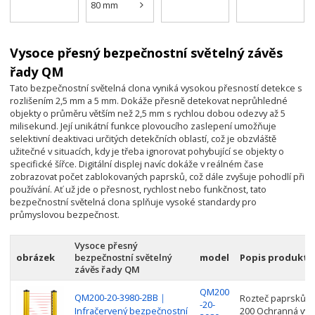
80 mm
0,03-15m
｜QCE
(3000-
40 mm
0,03-35m
Ekonomická
5000) mm
20 mm
0,03-20m
řada｜KT
Vysoce přesný bezpečnostní světelný závěs
200 mm
0,03-25m
Side
řady QM
Compact
0,03-45m
Tato bezpečnostní světelná clona vyniká vysokou přesností detekce s
｜ Řada
0,03-40m
rozlišením 2,5 mm a 5 mm. Dokáže přesně detekovat neprůhledné
QBT
objekty o průměru větším než 2,5 mm s rychlou dobou odezvy až 5
Odstranění
milisekund. Její unikátní funkce plovoucího zaslepení umožňuje
mrtvých
selektivní deaktivaci určitých detekčních oblastí, což je obzvláště
zón｜QO
užitečné v situacích, kdy je třeba ignorovat pohybující se objekty o
Series
specifické šířce. Digitální displej navíc dokáže v reálném čase
zobrazovat počet zablokovaných paprsků, což dále zvyšuje pohodlí při
Široký
používání. Ať už jde o přesnost, rychlost nebo funkčnost, tato
rozsah
bezpečnostní světelná clona splňuje vysoké standardy pro
skenování
průmyslovou bezpečnost.
｜QT
Series
Vysoce přesný
Multi-
obrázek
bezpečnostní světelný
model
Popis produktu
Sided
závěs řady QM
Access
QM200
Protection
QM200-20-3980-2BB｜
Rozteč paprsků: 2
-20-
｜QSA
Infračervený bezpečnostní
200 Ochranná výš