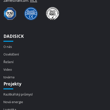
zaměstnancům.
VÍCE
DADISICK
O nás
Osvědčení
Řešení
Video
továrna
Projekty
Razítkářský průmysl
Nová energie
Logistika