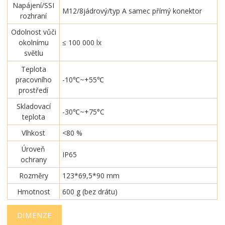
Napájení/SSI
M12/8jádrový/typ A samec přímý konektor
rozhraní
Odolnost vůči
okolnímu
≤ 100 000 lx
světlu
Teplota
pracovního
-10℃~+55℃
prostředí
Skladovací
-30℃~+75°C
teplota
Vlhkost
<80 %
Úroveň
IP65
ochrany
Rozměry
123*69,5*90 mm
Hmotnost
600 g (bez drátu)
DIMENZE