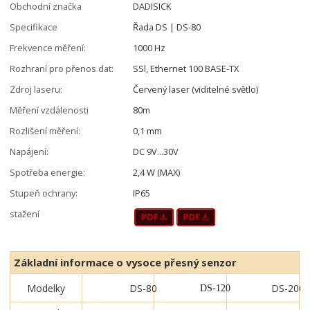
Obchodní značka
DADISICK
Specifikace
Řada DS | DS-80
Frekvence měření:
1000 Hz
Rozhraní pro přenos dat:
SSl, Ethernet 100 BASE-TX
Zdroj laseru:
Červený laser (viditelné světlo)
Měření vzdálenosti
80m
Rozlišení měření:
0,1 mm
Napájení:
DC 9V...30V
Spotřeba energie:
2,4 W (MAX)
Stupeň ochrany:
IP65
stažení
Základní informace o vysoce přesný senzor
Modelky
DS-80
DS-200
DS-120