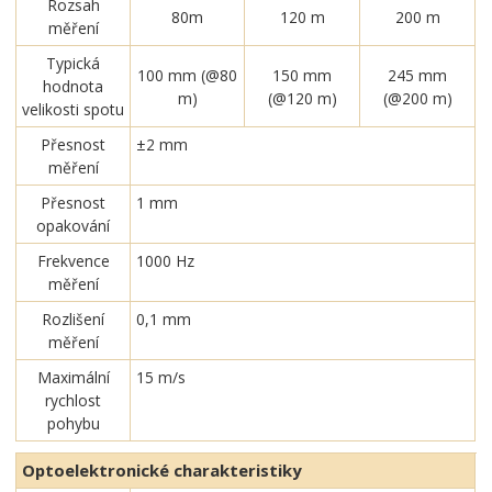
Rozsah
80m
120 m
200 m
měření
Typická
100 mm (@80
150 mm
245 mm
hodnota
m)
(@120 m)
(@200 m)
velikosti spotu
Přesnost
±2 mm
měření
Přesnost
1 mm
opakování
Frekvence
1000 Hz
měření
Rozlišení
0,1 mm
měření
Maximální
15 m/s
rychlost
pohybu
Optoelektronické charakteristiky