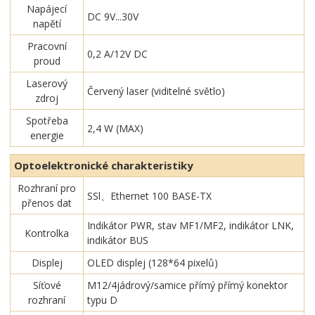
Napájecí
DC 9V...30V
napětí
Pracovní
0,2 A/12V DC
proud
Laserový
Červený laser (viditelné světlo)
zdroj
Spotřeba
2,4 W (MAX)
energie
Optoelektronické charakteristiky
Rozhraní pro
SSl、Ethernet 100 BASE-TX
přenos dat
Indikátor PWR, stav MF1/MF2, indikátor LNK,
Kontrolka
indikátor BUS
Displej
OLED displej (128*64 pixelů)
Síťové
M12/4jádrový/samice přímý přímý konektor
rozhraní
typu D