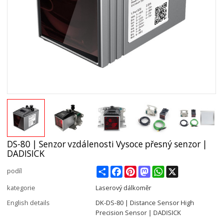
DS-80 | Senzor vzdálenosti Vysoce přesný senzor |
DADISICK
Share
Facebook
Pinterest
Mastodon
WhatsApp
X
podíl
kategorie
Laserový dálkoměr
English details
DK-DS-80 | Distance Sensor High
Precision Sensor | DADISICK