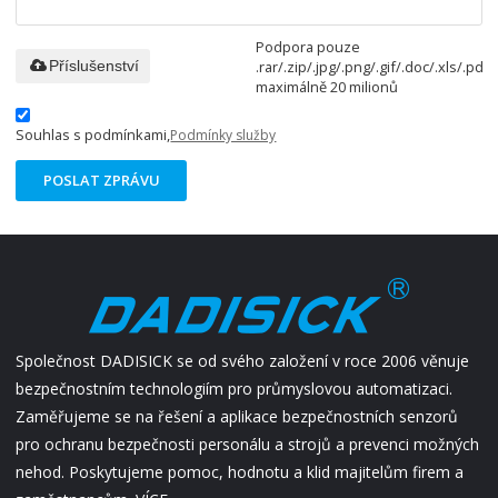
Podpora pouze
.rar/.zip/.jpg/.png/.gif/.doc/.xls/.pdf,
Příslušenství
maximálně 20 milionů
Souhlas s podmínkami,
Podmínky služby
POSLAT ZPRÁVU
Společnost DADISICK se od svého založení v roce 2006 věnuje
bezpečnostním technologiím pro průmyslovou automatizaci.
Zaměřujeme se na řešení a aplikace bezpečnostních senzorů
pro ochranu bezpečnosti personálu a strojů a prevenci možných
nehod. Poskytujeme pomoc, hodnotu a klid majitelům firem a