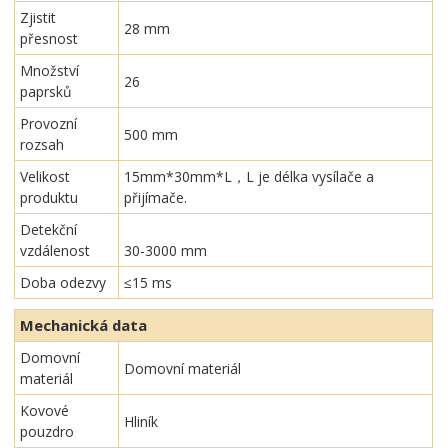
Zjistit
28 mm
přesnost
Množství
26
paprsků
Provozní
500 mm
rozsah
Velikost
15mm*30mm*L，L je délka vysílače a
produktu
přijímače.
Detekční
vzdálenost
30-3000 mm
Doba odezvy
≤15 ms
Mechanická data
Domovní
Domovní materiál
materiál
Kovové
Hliník
pouzdro