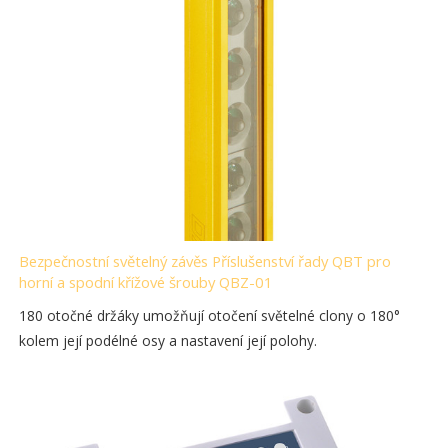
Bezpečnostní světelný závěs Příslušenství řady QBT pro
horní a spodní křížové šrouby QBZ-01
180 otočné držáky umožňují otočení světelné clony o 180°
kolem její podélné osy a nastavení její polohy.