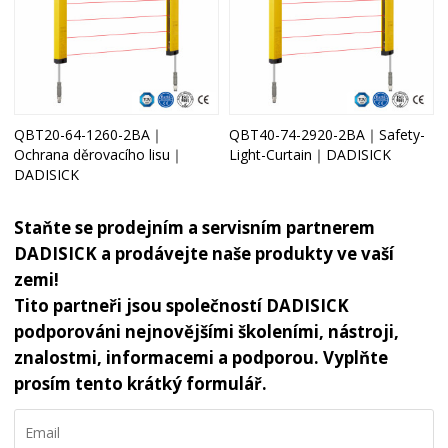
QBT20-64-1260-2BA｜
QBT40-74-2920-2BA｜Safety-
Ochrana děrovacího lisu｜
Light-Curtain｜DADISICK
DADISICK
Staňte se prodejním a servisním partnerem
DADISICK a prodávejte naše produkty ve vaší
zemi!
Tito partneři jsou společností DADISICK
podporováni nejnovějšími školeními, nástroji,
znalostmi, informacemi a podporou. Vyplňte
prosím tento krátký formulář.