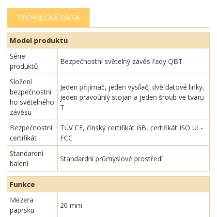
TECHNICKÁ DATA
Model produktu
Série
Bezpečnostní světelný závěs řady QBT
produktů
Složení
Jeden přijímač, jeden vysílač, dvě datové linky,
bezpečnostní
jeden pravoúhlý stojan a jeden šroub ve tvaru
ho světelného
T
závěsu
Bezpečnostní
TÜV CE, čínský certifikát GB, certifikát ISO UL-
certifikát
FCC
Standardní
Standardní průmyslové prostředí
balení
Funkce
Mezera
20 mm
paprsku