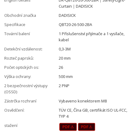
Curtain｜DADISICK
Obchodní značka
DADISICK
Specifikace
QBT20-26-500-2BA
Tovární balení
1 Příslušenství přijímače a 1 vysílače,
kabel
Detekční vzdálenost:
0,3-3M
Rozteč paprsků:
20 mm
Počet optických os:
26
Výška ochrany:
500 mm
2 bezpečnostní výstupy
2 PNP
(OSSD)
Zástrčka rozhraní
Vybaveno konektorem M8
Osvědčení:
TÜV CE, Čína GB, certifikát ISO UL-FCC,
TYP 4
stažení