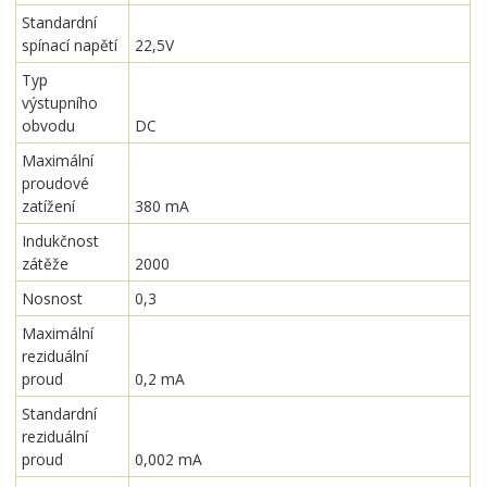
Standardní
spínací napětí
22,5V
Typ
výstupního
obvodu
DC
Maximální
proudové
zatížení
380 mA
Indukčnost
zátěže
2000
Nosnost
0,3
Maximální
reziduální
proud
0,2 mA
Standardní
reziduální
proud
0,002 mA