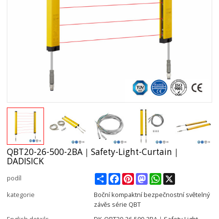
QBT20-26-500-2BA｜Safety-Light-Curtain｜
DADISICK
Share
Facebook
Pinterest
Mastodon
WhatsApp
X
podíl
kategorie
Boční kompaktní bezpečnostní světelný
závěs série QBT
English details
DK-QBT20-26-500-2BA｜Safety-Light-