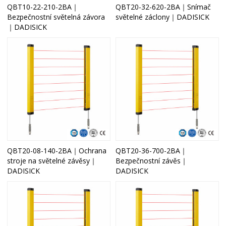
QBT10-22-210-2BA｜
QBT20-32-620-2BA｜Snímač
Bezpečnostní světelná závora
světelné záclony｜DADISICK
｜DADISICK
QBT20-08-140-2BA｜Ochrana
QBT20-36-700-2BA｜
stroje na světelné závěsy｜
Bezpečnostní závěs｜
DADISICK
DADISICK