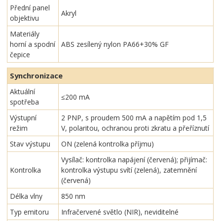
Přední panel
Akryl
objektivu
Materiály
horní a spodní
ABS zesílený nylon PA66+30% GF
čepice
Synchronizace
Aktuální
≤200 mA
spotřeba
Výstupní
2 PNP, s proudem 500 mA a napětím pod 1,5
režim
V, polaritou, ochranou proti zkratu a přeříznutí
Stav výstupu
ON (zelená kontrolka příjmu)
Vysílač: kontrolka napájení (červená); přijímač:
Kontrolka
kontrolka výstupu svítí (zelená), zatemnění
(červená)
Délka vlny
850 nm
Typ emitoru
Infračervené světlo (NIR), neviditelné