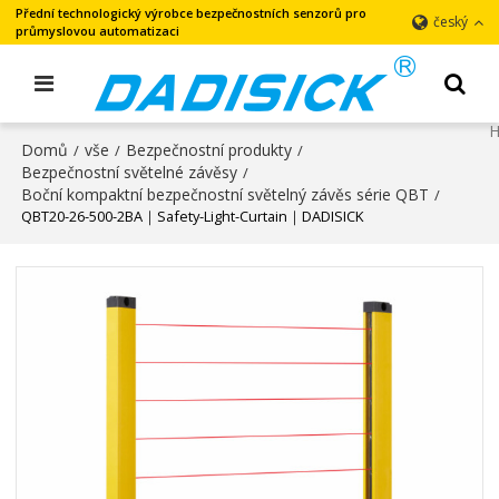
Přední technologický výrobce bezpečnostních senzorů pro
český
průmyslovou automatizaci
Domů
vše
Bezpečnostní produkty
/
/
/
Bezpečnostní světelné závěsy
/
Boční kompaktní bezpečnostní světelný závěs série QBT
/
QBT20-26-500-2BA｜Safety-Light-Curtain｜DADISICK