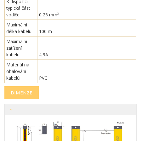
K dispozici
typická část
vodiče
0,25 mm²
Maximální
délka kabelu
100 m
Maximální
zatížení
kabelu
4,9A
Materiál na
obalování
kabelů
PVC
DIMENZE