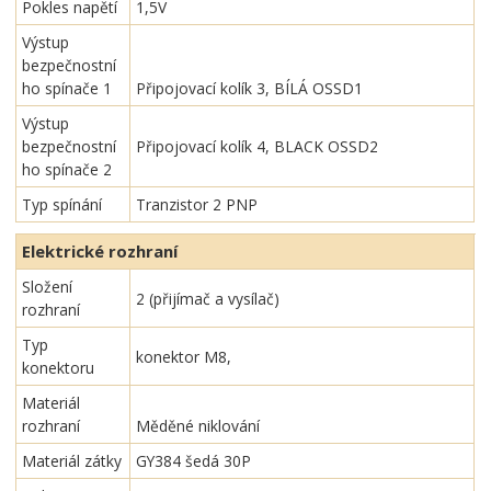
Pokles napětí
1,5V
Výstup
bezpečnostní
ho spínače 1
Připojovací kolík 3, BÍLÁ OSSD1
Výstup
bezpečnostní
Připojovací kolík 4, BLACK OSSD2
ho spínače 2
Typ spínání
Tranzistor 2 PNP
Elektrické rozhraní
Složení
2 (přijímač a vysílač)
rozhraní
Typ
konektor M8,
konektoru
Materiál
rozhraní
Měděné niklování
Materiál zátky
GY384 šedá 30P