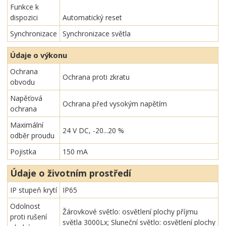
Funkce k
dispozici
Automatický reset
Synchronizace
Synchronizace světla
Údaje o výkonu
Ochrana
Ochrana proti zkratu
obvodu
Napěťová
Ochrana před vysokým napětím
ochrana
Maximální
24 V DC, -20...20 %
odběr proudu
Pojistka
150 mA
Údaje o životním prostředí
IP stupeň krytí
IP65
Odolnost
Žárovkové světlo: osvětlení plochy příjmu
proti rušení
světla 3000Lx; Sluneční světlo: osvětlení plochy