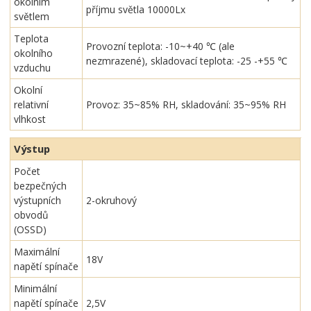
okolním
příjmu světla 10000Lx
světlem
Teplota
Provozní teplota: -10~+40 ℃ (ale
okolního
nezmrazené), skladovací teplota: -25 -+55 ℃
vzduchu
Okolní
relativní
Provoz: 35~85% RH, skladování: 35~95% RH
vlhkost
Výstup
Počet
bezpečných
výstupních
2-okruhový
obvodů
(OSSD)
Maximální
18V
napětí spínače
Minimální
napětí spínače
2,5V