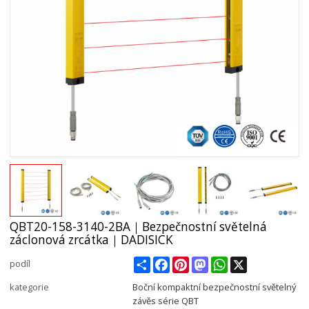
QBT20-158-3140-2BA｜Bezpečnostní světelná
záclonová zrcátka｜DADISICK
Share
Facebook
Pinterest
Mastodon
WhatsApp
X
podíl
kategorie
Boční kompaktní bezpečnostní světelný
závěs série QBT