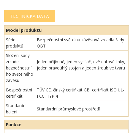
TECHNICKÁ DATA
Model produktu
Série
Bezpečnostní světelná závěsová zrcadla řady
produktů
QBT
Složení sady
zrcadel
Jeden přijímač, jeden vysílač, dvě datové linky,
bezpečnostní
jeden pravoúhlý stojan a jeden šroub ve tvaru
ho světelného
T
závěsu
Bezpečnostní
TÜV CE, čínský certifikát GB, certifikát ISO UL-
certifikát
FCC, TYP 4
Standardní
Standardní průmyslové prostředí
balení
Funkce