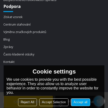
Podpora
Získat vzorek
Centrum stahování
Výměna značkových produktů
Blog
Zprávy
Často kladené otázky
Kontakt
Cookie settings
We use cookies to provide you with the best possible
experience. They also allow us to analyze user
behavior in order to constantly improve the website for
you.
jazyk:
český
Kontaktujte Nás
Přidat Do Seznamu
Reject All
Accept Selection
Accept all