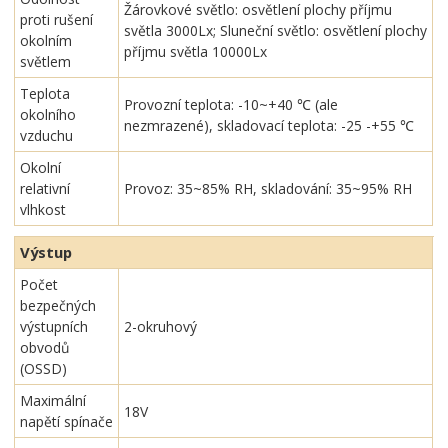
Žárovkové světlo: osvětlení plochy příjmu
proti rušení
světla 3000Lx; Sluneční světlo: osvětlení plochy
okolním
příjmu světla 10000Lx
světlem
Teplota
Provozní teplota: -10~+40 ℃ (ale
okolního
nezmrazené), skladovací teplota: -25 -+55 ℃
vzduchu
Okolní
relativní
Provoz: 35~85% RH, skladování: 35~95% RH
vlhkost
Výstup
Počet
bezpečných
výstupních
2-okruhový
obvodů
(OSSD)
Maximální
18V
napětí spínače