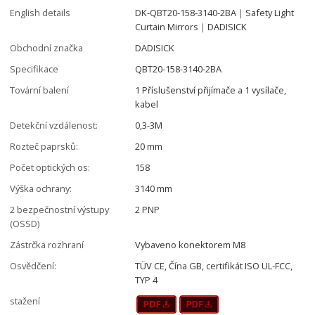
English details
DK-QBT20-158-3140-2BA｜Safety Light
Curtain Mirrors｜DADISICK
Obchodní značka
DADISICK
Specifikace
QBT20-158-3140-2BA
Tovární balení
1 Příslušenství přijímače a 1 vysílače,
kabel
Detekční vzdálenost:
0,3-3M
Rozteč paprsků:
20 mm
Počet optických os:
158
Výška ochrany:
3140 mm
2 bezpečnostní výstupy
2 PNP
(OSSD)
Zástrčka rozhraní
Vybaveno konektorem M8
Osvědčení:
TÜV CE, Čína GB, certifikát ISO UL-FCC,
TYP 4
stažení