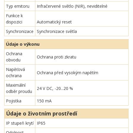
Typ emitoru
Infračervené světlo (NIR), neviditelné
Funkce k
dispozici
Automatický reset
Synchronizace
Synchronizace světla
Údaje o výkonu
Ochrana
Ochrana proti zkratu
obvodu
Napěťová
Ochrana před vysokým napětím
ochrana
Maximální
24 V DC, -20...20 %
odběr proudu
Pojistka
150 mA
Údaje o životním prostředí
IP stupeň krytí
IP65
Odolnost