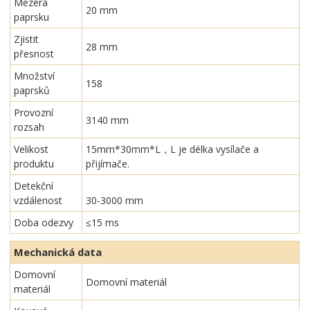
Mezera
20 mm
paprsku
Zjistit
28 mm
přesnost
Množství
158
paprsků
Provozní
3140 mm
rozsah
Velikost
15mm*30mm*L，L je délka vysílače a
produktu
přijímače.
Detekční
vzdálenost
30-3000 mm
Doba odezvy
≤15 ms
Mechanická data
Domovní
Domovní materiál
materiál