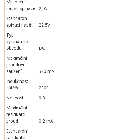
Minimální
napětí spínače
2,5V
Standardní
spínací napětí
22,5V
Typ
výstupního
obvodu
DC
Maximální
proudové
zatížení
380 mA
Indukčnost
zátěže
2000
Nosnost
0,3
Maximální
reziduální
proud
0,2 mA
Standardní
reziduální