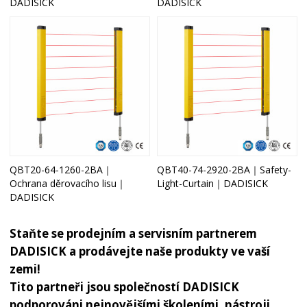
DADISICK
DADISICK
QBT20-64-1260-2BA｜
QBT40-74-2920-2BA｜Safety-
Ochrana děrovacího lisu｜
Light-Curtain｜DADISICK
DADISICK
Staňte se prodejním a servisním partnerem
DADISICK a prodávejte naše produkty ve vaší
zemi!
Tito partneři jsou společností DADISICK
podporováni nejnovějšími školeními, nástroji,