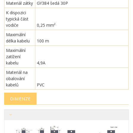
Materiál zátky
GY384 šedá 30P
K dispozici
typická část
vodiče
0,25 mm²
Maximální
délka kabelu
100 m
Maximální
zatížení
kabelu
4,9A
Materiál na
obalování
kabelů
PVC
DIMENZE