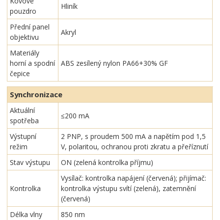
Kovové
Hliník
pouzdro
Přední panel
Akryl
objektivu
Materiály
horní a spodní
ABS zesílený nylon PA66+30% GF
čepice
Synchronizace
Aktuální
≤200 mA
spotřeba
Výstupní
2 PNP, s proudem 500 mA a napětím pod 1,5
režim
V, polaritou, ochranou proti zkratu a přeříznutí
Stav výstupu
ON (zelená kontrolka příjmu)
Vysílač: kontrolka napájení (červená); přijímač:
Kontrolka
kontrolka výstupu svítí (zelená), zatemnění
(červená)
Délka vlny
850 nm