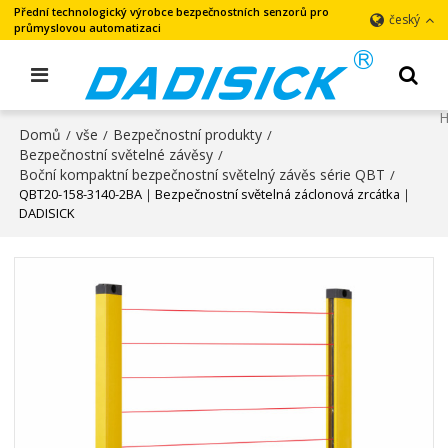
Přední technologický výrobce bezpečnostních senzorů pro
český
průmyslovou automatizaci
Domů
vše
Bezpečnostní produkty
/
/
/
Bezpečnostní světelné závěsy
/
Boční kompaktní bezpečnostní světelný závěs série QBT
/
QBT20-158-3140-2BA｜Bezpečnostní světelná záclonová zrcátka｜
DADISICK