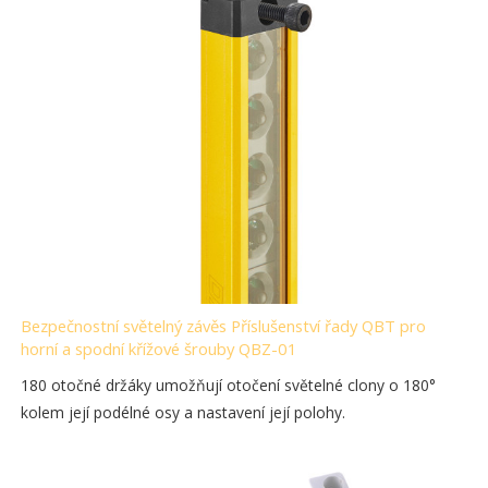
Bezpečnostní světelný závěs Příslušenství řady QBT pro
horní a spodní křížové šrouby QBZ-01
180 otočné držáky umožňují otočení světelné clony o 180°
kolem její podélné osy a nastavení její polohy.