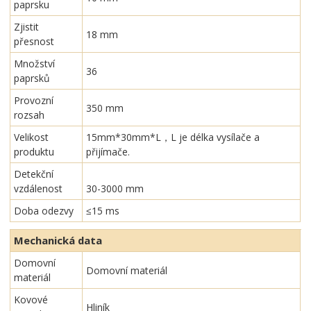
paprsku
Zjistit
18 mm
přesnost
Množství
36
paprsků
Provozní
350 mm
rozsah
Velikost
15mm*30mm*L，L je délka vysílače a
produktu
přijímače.
Detekční
vzdálenost
30-3000 mm
Doba odezvy
≤15 ms
Mechanická data
Domovní
Domovní materiál
materiál
Kovové
Hliník