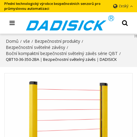
Přední technologický výrobce bezpečnostních senzorů pro
český
průmyslovou automatizaci
Domů
vše
Bezpečnostní produkty
/
/
/
Bezpečnostní světelné závěsy
/
Boční kompaktní bezpečnostní světelný závěs série QBT
/
QBT10-36-350-2BA｜Bezpečnostní světelný závěs｜DADISICK