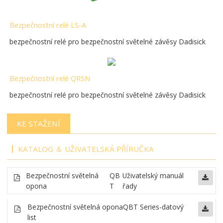
Bezpečnostní relé LS-A
bezpečnostní relé pro bezpečnostní světelné závěsy Dadisick
Bezpečnostní relé QRSN
bezpečnostní relé pro bezpečnostní světelné závěsy Dadisick
KE STAŽENÍ
KATALOG ＆ UŽIVATELSKÁ PŘÍRUČKA
Bezpečnostní světelná
QB
Uživatelský manuál
opona
T
řady
Bezpečnostní světelná opona
QBT Series-datový
list