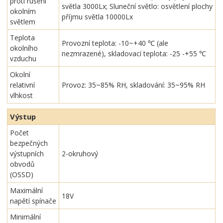
proti rušení
světla 3000Lx; Sluneční světlo: osvětlení plochy
okolním
příjmu světla 10000Lx
světlem
Teplota
Provozní teplota: -10~+40 ℃ (ale
okolního
nezmrazené), skladovací teplota: -25 -+55 ℃
vzduchu
Okolní
relativní
Provoz: 35~85% RH, skladování: 35~95% RH
vlhkost
Výstup
Počet
bezpečných
výstupních
2-okruhový
obvodů
(OSSD)
Maximální
18V
napětí spínače
Minimální