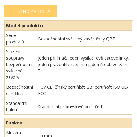
TECHNICKÁ DATA
Model produktu
Série
Bezpečnostní světelný závěs řady QBT
produktů
Složení
soupravy
Jeden přijímač, jeden vysílač, dvě datové linky,
bezpečnostní
jeden pravoúhlý stojan a jeden šroub ve tvaru
světelné
T
závory
Bezpečnostní
TÜV CE, čínský certifikát GB, certifikát ISO UL-
certifikát
FCC
Standardní
Standardní průmyslové prostředí
balení
Funkce
Mezera
10 mm