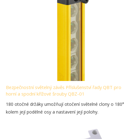
Bezpečnostní světelný závěs Příslušenství řady QBT pro
horní a spodní křížové šrouby QBZ-01
180 otočné držáky umožňují otočení světelné clony o 180°
kolem její podélné osy a nastavení její polohy.