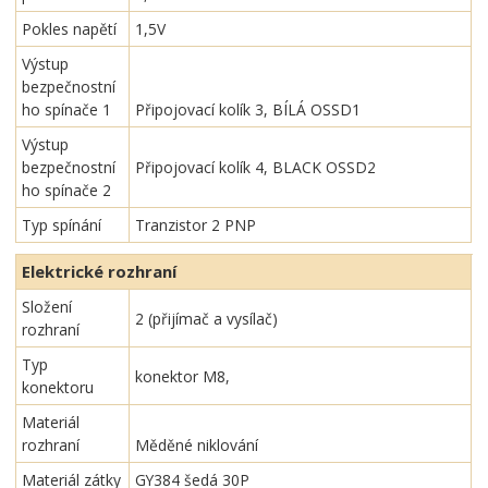
Pokles napětí
1,5V
Výstup
bezpečnostní
ho spínače 1
Připojovací kolík 3, BÍLÁ OSSD1
Výstup
bezpečnostní
Připojovací kolík 4, BLACK OSSD2
ho spínače 2
Typ spínání
Tranzistor 2 PNP
Elektrické rozhraní
Složení
2 (přijímač a vysílač)
rozhraní
Typ
konektor M8,
konektoru
Materiál
rozhraní
Měděné niklování
Materiál zátky
GY384 šedá 30P