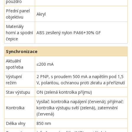
pouzdro
Přední panel
Akryl
objektivu
Materiály
horní a spodní
ABS zesílený nylon PA66+30% GF
čepice
Synchronizace
Aktuální
≤200 mA
spotřeba
Výstupní
2 PNP, s proudem 500 mA a napětím pod 1,5
režim
V, polaritou, ochranou proti zkratu a přeříznutí
Stav výstupu
ON (zelená kontrolka příjmu)
Vysílač: kontrolka napájení (červená); přijímač:
Kontrolka
kontrolka výstupu svítí (zelená), zatemnění
(červená)
Délka vlny
850 nm