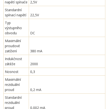
napětí spínače
2,5V
Standardní
spínací napětí
22,5V
Typ
výstupního
obvodu
DC
Maximální
proudové
zatížení
380 mA
Indukčnost
zátěže
2000
Nosnost
0,3
Maximální
reziduální
proud
0,2 mA
Standardní
reziduální
proud
0,002 mA