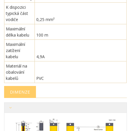
K dispozici
typická část
vodiče
0,25 mm²
Maximální
délka kabelu
100 m
Maximální
zatížení
kabelu
4,9A
Materiál na
obalování
kabelů
PVC
DIMENZE