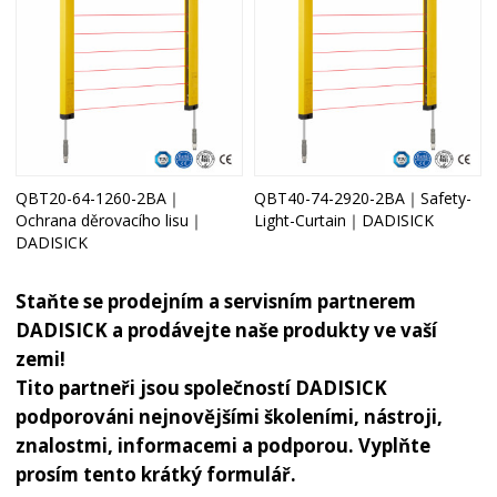
QBT20-64-1260-2BA｜
QBT40-74-2920-2BA｜Safety-
Ochrana děrovacího lisu｜
Light-Curtain｜DADISICK
DADISICK
Staňte se prodejním a servisním partnerem
DADISICK a prodávejte naše produkty ve vaší
zemi!
Tito partneři jsou společností DADISICK
podporováni nejnovějšími školeními, nástroji,
znalostmi, informacemi a podporou. Vyplňte
prosím tento krátký formulář.