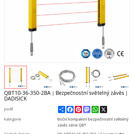
QBT10-36-350-2BA｜Bezpečnostní světelný závěs｜
DADISICK
Share
Facebook
Pinterest
Mastodon
WhatsApp
X
podíl
kategorie
Boční kompaktní bezpečnostní světelný
závěs série QBT
English details
DK-QBT10-36-350-2BA｜Security Light