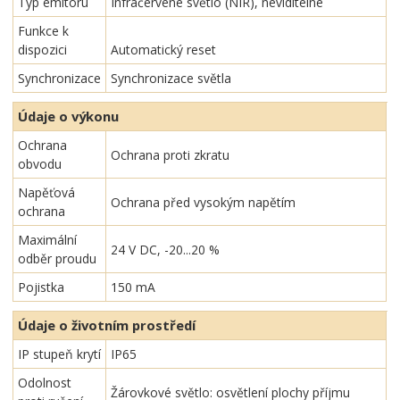
Typ emitoru
Infračervené světlo (NIR), neviditelné
Funkce k
dispozici
Automatický reset
Synchronizace
Synchronizace světla
Údaje o výkonu
Ochrana
Ochrana proti zkratu
obvodu
Napěťová
Ochrana před vysokým napětím
ochrana
Maximální
24 V DC, -20...20 %
odběr proudu
Pojistka
150 mA
Údaje o životním prostředí
IP stupeň krytí
IP65
Odolnost
Žárovkové světlo: osvětlení plochy příjmu