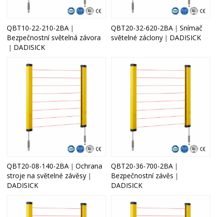
QBT10-22-210-2BA｜
QBT20-32-620-2BA｜Snímač
Bezpečnostní světelná závora
světelné záclony｜DADISICK
｜DADISICK
QBT20-08-140-2BA｜Ochrana
QBT20-36-700-2BA｜
stroje na světelné závěsy｜
Bezpečnostní závěs｜
DADISICK
DADISICK