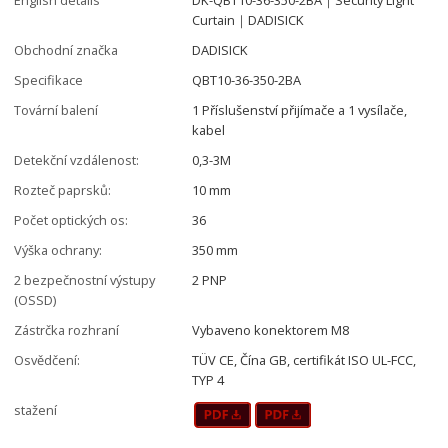
Curtain｜DADISICK
Obchodní značka
DADISICK
Specifikace
QBT10-36-350-2BA
Tovární balení
1 Příslušenství přijímače a 1 vysílače,
kabel
Detekční vzdálenost:
0,3-3M
Rozteč paprsků:
10 mm
Počet optických os:
36
Výška ochrany:
350 mm
2 bezpečnostní výstupy
2 PNP
(OSSD)
Zástrčka rozhraní
Vybaveno konektorem M8
Osvědčení:
TÜV CE, Čína GB, certifikát ISO UL-FCC,
TYP 4
stažení