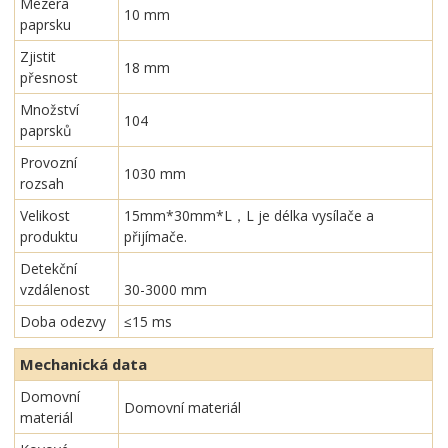
Mezera
10 mm
paprsku
Zjistit
18 mm
přesnost
Množství
104
paprsků
Provozní
1030 mm
rozsah
Velikost
15mm*30mm*L，L je délka vysílače a
produktu
přijímače.
Detekční
vzdálenost
30-3000 mm
Doba odezvy
≤15 ms
Mechanická data
Domovní
Domovní materiál
materiál