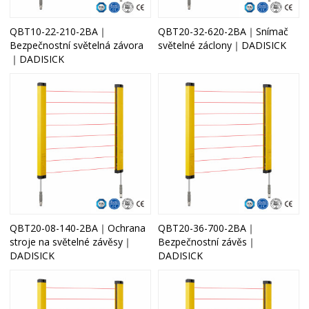
QBT10-22-210-2BA｜
QBT20-32-620-2BA｜Snímač
Bezpečnostní světelná závora
světelné záclony｜DADISICK
｜DADISICK
QBT20-08-140-2BA｜Ochrana
QBT20-36-700-2BA｜
stroje na světelné závěsy｜
Bezpečnostní závěs｜
DADISICK
DADISICK