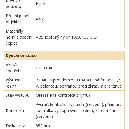
Kovové
Hliník
pouzdro
Přední panel
Akryl
objektivu
Materiály
horní a spodní
ABS zesílený nylon PA66+30% GF
čepice
Synchronizace
Aktuální
≤200 mA
spotřeba
Výstupní
2 PNP, s proudem 500 mA a napětím pod 1,5
režim
V, polaritou, ochranou proti zkratu a přeříznutí
Stav výstupu
ON (zelená kontrolka příjmu)
Vysílač: kontrolka napájení (červená); přijímač:
Kontrolka
kontrolka výstupu svítí (zelená), zatemnění
(červená)
Délka vlny
850 nm