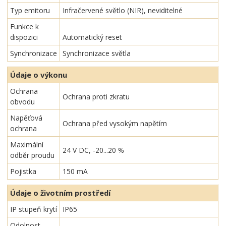
Typ emitoru
Infračervené světlo (NIR), neviditelné
Funkce k
dispozici
Automatický reset
Synchronizace
Synchronizace světla
Údaje o výkonu
Ochrana
Ochrana proti zkratu
obvodu
Napěťová
Ochrana před vysokým napětím
ochrana
Maximální
24 V DC, -20...20 %
odběr proudu
Pojistka
150 mA
Údaje o životním prostředí
IP stupeň krytí
IP65
Odolnost