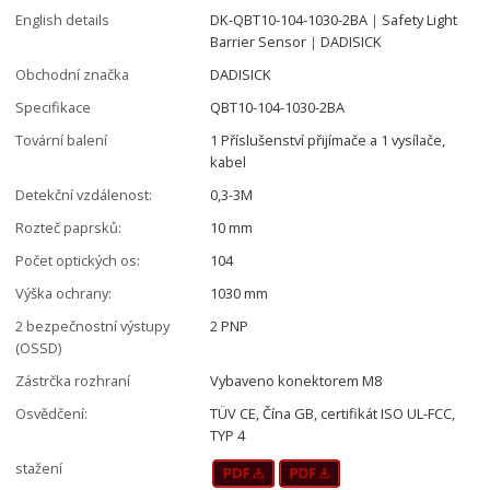
English details
DK-QBT10-104-1030-2BA｜Safety Light
Barrier Sensor｜DADISICK
Obchodní značka
DADISICK
Specifikace
QBT10-104-1030-2BA
Tovární balení
1 Příslušenství přijímače a 1 vysílače,
kabel
Detekční vzdálenost:
0,3-3M
Rozteč paprsků:
10 mm
Počet optických os:
104
Výška ochrany:
1030 mm
2 bezpečnostní výstupy
2 PNP
(OSSD)
Zástrčka rozhraní
Vybaveno konektorem M8
Osvědčení:
TÜV CE, Čína GB, certifikát ISO UL-FCC,
TYP 4
stažení