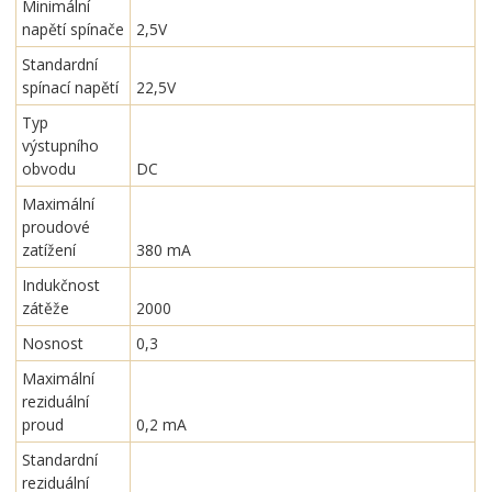
Minimální
napětí spínače
2,5V
Standardní
spínací napětí
22,5V
Typ
výstupního
obvodu
DC
Maximální
proudové
zatížení
380 mA
Indukčnost
zátěže
2000
Nosnost
0,3
Maximální
reziduální
proud
0,2 mA
Standardní
reziduální