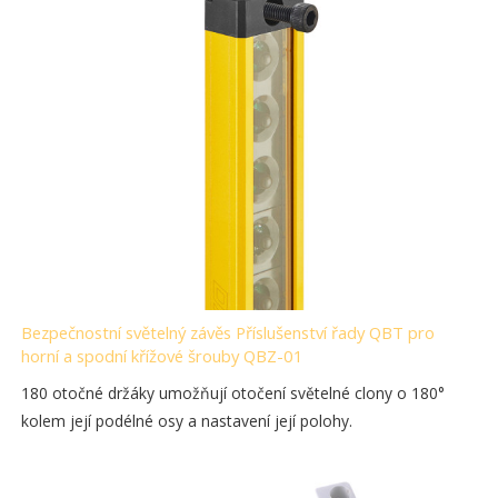
Bezpečnostní světelný závěs Příslušenství řady QBT pro
horní a spodní křížové šrouby QBZ-01
180 otočné držáky umožňují otočení světelné clony o 180°
kolem její podélné osy a nastavení její polohy.