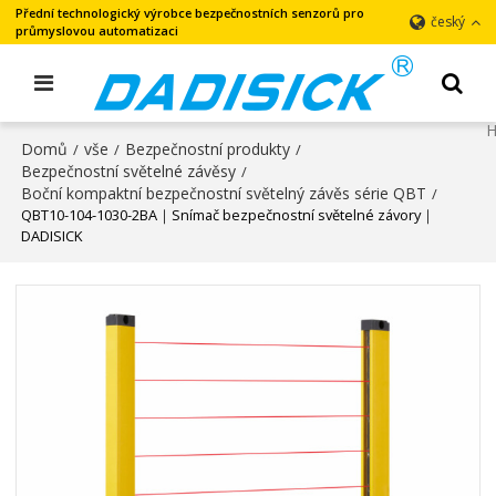
Přední technologický výrobce bezpečnostních senzorů pro
český
průmyslovou automatizaci
Domů
vše
Bezpečnostní produkty
/
/
/
Bezpečnostní světelné závěsy
/
Boční kompaktní bezpečnostní světelný závěs série QBT
/
QBT10-104-1030-2BA｜Snímač bezpečnostní světelné závory｜
DADISICK