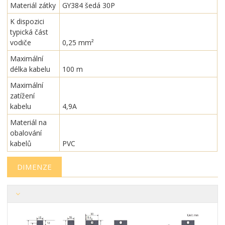
Materiál zátky
GY384 šedá 30P
K dispozici
typická část
vodiče
0,25 mm²
Maximální
délka kabelu
100 m
Maximální
zatížení
kabelu
4,9A
Materiál na
obalování
kabelů
PVC
DIMENZE