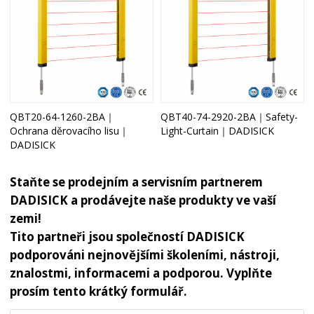
QBT20-64-1260-2BA｜
QBT40-74-2920-2BA｜Safety-
Ochrana děrovacího lisu｜
Light-Curtain｜DADISICK
DADISICK
Staňte se prodejním a servisním partnerem
DADISICK a prodávejte naše produkty ve vaší
zemi!
Tito partneři jsou společností DADISICK
podporováni nejnovějšími školeními, nástroji,
znalostmi, informacemi a podporou. Vyplňte
prosím tento krátký formulář.