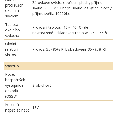
Žárovkové světlo: osvětlení plochy příjmu
proti rušení
světla 3000Lx; Sluneční světlo: osvětlení plochy
okolním
příjmu světla 10000Lx
světlem
Teplota
Provozní teplota: -10~+40 ℃ (ale
okolního
nezmrazené), skladovací teplota: -25 -+55 ℃
vzduchu
Okolní
relativní
Provoz: 35~85% RH, skladování: 35~95% RH
vlhkost
Výstup
Počet
bezpečných
výstupních
2-okruhový
obvodů
(OSSD)
Maximální
18V
napětí spínače