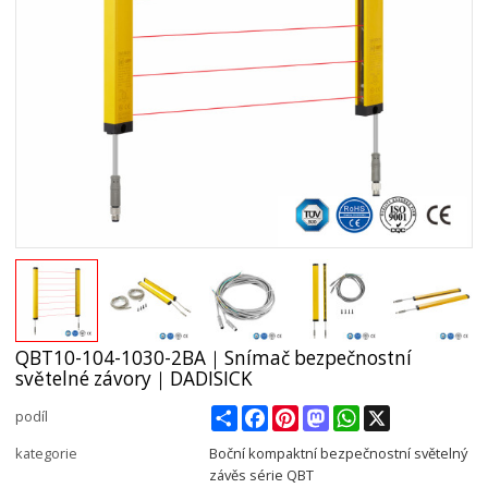
QBT10-104-1030-2BA｜Snímač bezpečnostní
světelné závory｜DADISICK
Share
Facebook
Pinterest
Mastodon
WhatsApp
X
podíl
kategorie
Boční kompaktní bezpečnostní světelný
závěs série QBT