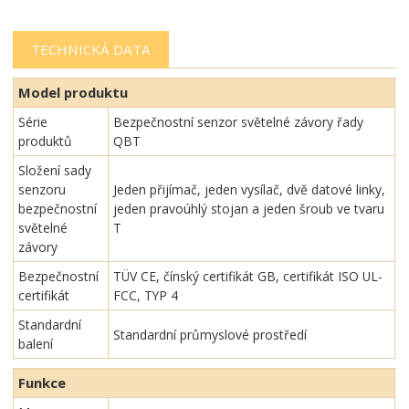
TECHNICKÁ DATA
Model produktu
Série
Bezpečnostní senzor světelné závory řady
produktů
QBT
Složení sady
senzoru
Jeden přijímač, jeden vysílač, dvě datové linky,
bezpečnostní
jeden pravoúhlý stojan a jeden šroub ve tvaru
světelné
T
závory
Bezpečnostní
TÜV CE, čínský certifikát GB, certifikát ISO UL-
certifikát
FCC, TYP 4
Standardní
Standardní průmyslové prostředí
balení
Funkce