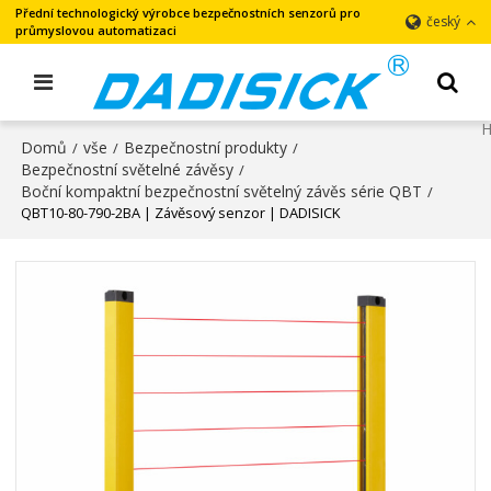
Přední technologický výrobce bezpečnostních senzorů pro
český
průmyslovou automatizaci
Domů
vše
Bezpečnostní produkty
/
/
/
Bezpečnostní světelné závěsy
/
Boční kompaktní bezpečnostní světelný závěs série QBT
/
QBT10-80-790-2BA | Závěsový senzor | DADISICK