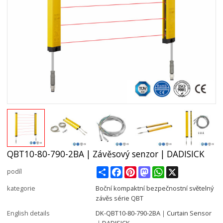
QBT10-80-790-2BA | Závěsový senzor | DADISICK
Share
Facebook
Pinterest
Mastodon
WhatsApp
X
podíl
kategorie
Boční kompaktní bezpečnostní světelný
závěs série QBT
English details
DK-QBT10-80-790-2BA｜Curtain Sensor
｜DADISICK