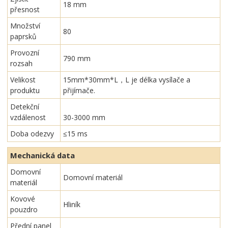
18 mm
přesnost
Množství
80
paprsků
Provozní
790 mm
rozsah
Velikost
15mm*30mm*L，L je délka vysílače a
produktu
přijímače.
Detekční
vzdálenost
30-3000 mm
Doba odezvy
≤15 ms
Mechanická data
Domovní
Domovní materiál
materiál
Kovové
Hliník
pouzdro
Přední panel