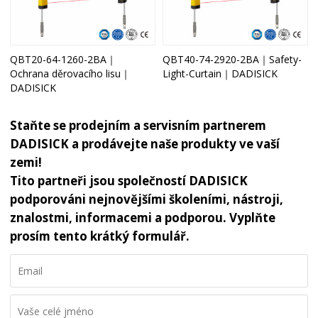
QBT20-64-1260-2BA｜
QBT40-74-2920-2BA｜Safety-
Ochrana děrovacího lisu｜
Light-Curtain｜DADISICK
DADISICK
Staňte se prodejním a servisním partnerem
DADISICK a prodávejte naše produkty ve vaší
zemi!
Tito partneři jsou společností DADISICK
podporováni nejnovějšími školeními, nástroji,
znalostmi, informacemi a podporou. Vyplňte
prosím tento krátký formulář.