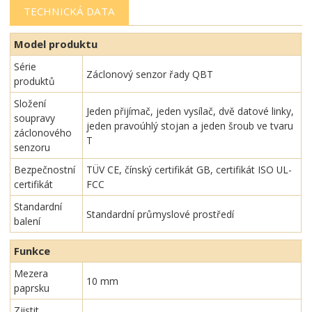
TECHNICKÁ DATA
Model produktu
Série
Záclonový senzor řady QBT
produktů
Složení
Jeden přijímač, jeden vysílač, dvě datové linky,
soupravy
jeden pravoúhlý stojan a jeden šroub ve tvaru
záclonového
T
senzoru
Bezpečnostní
TÜV CE, čínský certifikát GB, certifikát ISO UL-
certifikát
FCC
Standardní
Standardní průmyslové prostředí
balení
Funkce
Mezera
10 mm
paprsku
Zjistit