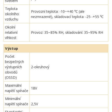
světlem
Teplota
Provozní teplota: -10~+40 ℃ (ale
okolního
nezmrazené), skladovací teplota: -25 -+55 ℃
vzduchu
Okolní
relativní
Provoz: 35~85% RH, skladování: 35~95% RH
vlhkost
Výstup
Počet
bezpečných
výstupních
2-okruhový
obvodů
(OSSD)
Maximální
18V
napětí spínače
Minimální
napětí spínače
2,5V
Standardní