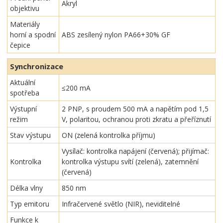
Akryl
objektivu
Materiály
horní a spodní
ABS zesílený nylon PA66+30% GF
čepice
Synchronizace
Aktuální
≤200 mA
spotřeba
Výstupní
2 PNP, s proudem 500 mA a napětím pod 1,5
režim
V, polaritou, ochranou proti zkratu a přeříznutí
Stav výstupu
ON (zelená kontrolka příjmu)
Vysílač: kontrolka napájení (červená); přijímač:
Kontrolka
kontrolka výstupu svítí (zelená), zatemnění
(červená)
Délka vlny
850 nm
Typ emitoru
Infračervené světlo (NIR), neviditelné
Funkce k