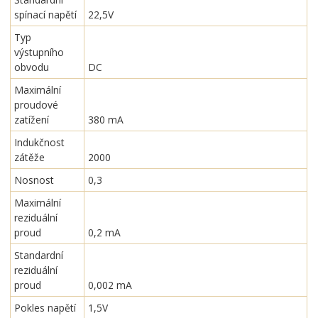
spínací napětí
22,5V
Typ
výstupního
obvodu
DC
Maximální
proudové
zatížení
380 mA
Indukčnost
zátěže
2000
Nosnost
0,3
Maximální
reziduální
proud
0,2 mA
Standardní
reziduální
proud
0,002 mA
Pokles napětí
1,5V