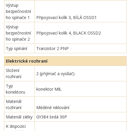
Výstup
bezpečnostní
ho spínače 1
Připojovací kolík 3, BÍLÁ OSSD1
Výstup
bezpečnostní
Připojovací kolík 4, BLACK OSSD2
ho spínače 2
Typ spínání
Tranzistor 2 PNP
Elektrické rozhraní
Složení
2 (přijímač a vysílač)
rozhraní
Typ
konektor M8,
konektoru
Materiál
rozhraní
Měděné niklování
Materiál zátky
GY384 šedá 30P
K dispozici