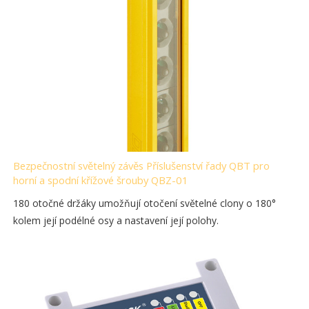
Bezpečnostní světelný závěs Příslušenství řady QBT pro
horní a spodní křížové šrouby QBZ-01
180 otočné držáky umožňují otočení světelné clony o 180°
kolem její podélné osy a nastavení její polohy.