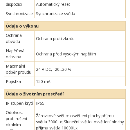
dispozici
Automatický reset
Synchronizace
Synchronizace světla
Údaje o výkonu
Ochrana
Ochrana proti zkratu
obvodu
Napěťová
Ochrana před vysokým napětím
ochrana
Maximální
24 V DC, -20...20 %
odběr proudu
Pojistka
150 mA
Údaje o životním prostředí
IP stupeň krytí
IP65
Odolnost
Žárovkové světlo: osvětlení plochy příjmu
proti rušení
světla 3000Lx; Sluneční světlo: osvětlení plochy
okolním
příjmu světla 10000Lx