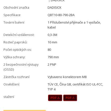
Obchodní značka
DADISICK
Specifikace
QBT10-80-790-2BA
Tovární balení
1 Příslušenství přijímače a 1 vysílače,
kabel
Detekční vzdálenost:
0,3-3M
Rozteč paprsků:
10 mm
Počet optických os:
80
Výška ochrany:
790 mm
2 bezpečnostní výstupy
2 PNP
(OSSD)
Zástrčka rozhraní
Vybaveno konektorem M8
Osvědčení:
TÜV CE, Čína GB, certifikát ISO UL-FCC,
TYP 4
stažení