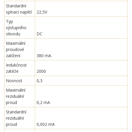
Standardní
spínací napětí
22,5V
Typ
výstupního
obvodu
DC
Maximální
proudové
zatížení
380 mA
Indukčnost
zátěže
2000
Nosnost
0,3
Maximální
reziduální
proud
0,2 mA
Standardní
reziduální
proud
0,002 mA