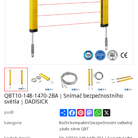
QBT10-148-1470-2BA｜Snímač bezpečnostního
světla｜DADISICK
Share
Facebook
Pinterest
Mastodon
WhatsApp
X
podíl
kategorie
Boční kompaktní bezpečnostní světelný
závěs série QBT
English details
DK-QBT10-148-1470-2BA｜Security Light