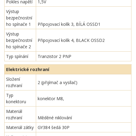
Pokles napětí
1,5V
Výstup
bezpečnostní
ho spínače 1
Připojovací kolík 3, BÍLÁ OSSD1
Výstup
bezpečnostní
Připojovací kolík 4, BLACK OSSD2
ho spínače 2
Typ spínání
Tranzistor 2 PNP
Elektrické rozhraní
Složení
2 (přijímač a vysílač)
rozhraní
Typ
konektor M8,
konektoru
Materiál
rozhraní
Měděné niklování
Materiál zátky
GY384 šedá 30P