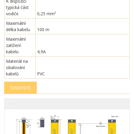
K dispozici
typická část
vodiče
0,25 mm²
Maximální
délka kabelu
100 m
Maximální
zatížení
kabelu
4,9A
Materiál na
obalování
kabelů
PVC
DIMENZE