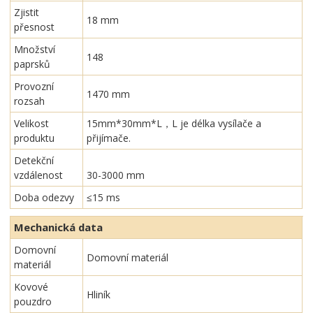
Zjistit
18 mm
přesnost
Množství
148
paprsků
Provozní
1470 mm
rozsah
Velikost
15mm*30mm*L，L je délka vysílače a
produktu
přijímače.
Detekční
vzdálenost
30-3000 mm
Doba odezvy
≤15 ms
Mechanická data
Domovní
Domovní materiál
materiál
Kovové
Hliník
pouzdro