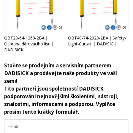
QBT20-64-1260-2BA｜
QBT40-74-2920-2BA｜Safety-
Ochrana děrovacího lisu｜
Light-Curtain｜DADISICK
DADISICK
Staňte se prodejním a servisním partnerem
DADISICK a prodávejte naše produkty ve vaší
zemi!
Tito partneři jsou společností DADISICK
podporováni nejnovějšími školeními, nástroji,
znalostmi, informacemi a podporou. Vyplňte
prosím tento krátký formulář.