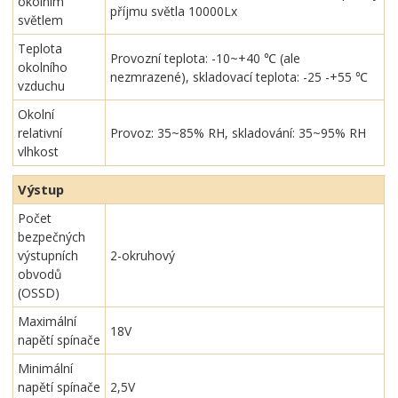
okolním
příjmu světla 10000Lx
světlem
Teplota
Provozní teplota: -10~+40 ℃ (ale
okolního
nezmrazené), skladovací teplota: -25 -+55 ℃
vzduchu
Okolní
relativní
Provoz: 35~85% RH, skladování: 35~95% RH
vlhkost
Výstup
Počet
bezpečných
výstupních
2-okruhový
obvodů
(OSSD)
Maximální
18V
napětí spínače
Minimální
napětí spínače
2,5V