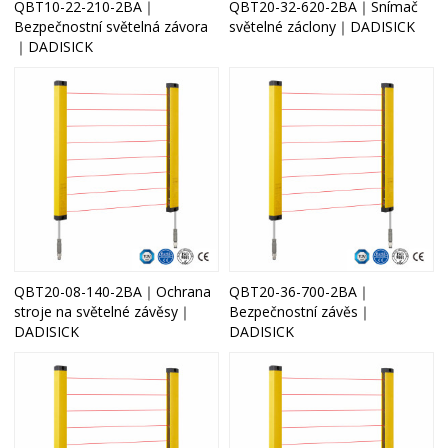
QBT10-22-210-2BA｜
QBT20-32-620-2BA｜Snímač
Bezpečnostní světelná závora
světelné záclony｜DADISICK
｜DADISICK
QBT20-08-140-2BA｜Ochrana
QBT20-36-700-2BA｜
stroje na světelné závěsy｜
Bezpečnostní závěs｜
DADISICK
DADISICK