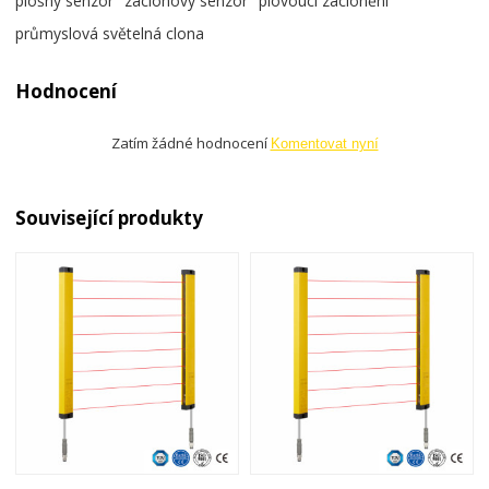
plošný senzor
záclonový senzor
plovoucí zaclonění
průmyslová světelná clona
Hodnocení
Zatím žádné hodnocení
Komentovat nyní
Související produkty