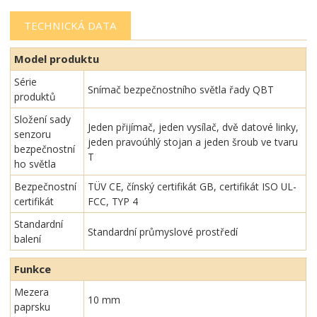
TECHNICKÁ DATA
Model produktu
Série
Snímač bezpečnostního světla řady QBT
produktů
Složení sady
Jeden přijímač, jeden vysílač, dvě datové linky,
senzoru
jeden pravoúhlý stojan a jeden šroub ve tvaru
bezpečnostní
T
ho světla
Bezpečnostní
TÜV CE, čínský certifikát GB, certifikát ISO UL-
certifikát
FCC, TYP 4
Standardní
Standardní průmyslové prostředí
balení
Funkce
Mezera
10 mm
paprsku