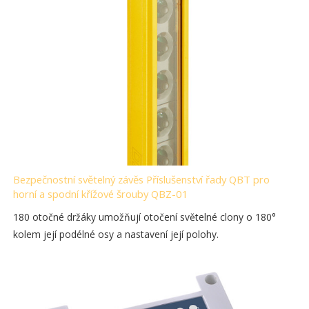
Bezpečnostní světelný závěs Příslušenství řady QBT pro
horní a spodní křížové šrouby QBZ-01
180 otočné držáky umožňují otočení světelné clony o 180°
kolem její podélné osy a nastavení její polohy.