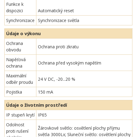
Funkce k
dispozici
Automatický reset
Synchronizace
Synchronizace světla
Údaje o výkonu
Ochrana
Ochrana proti zkratu
obvodu
Napěťová
Ochrana před vysokým napětím
ochrana
Maximální
24 V DC, -20...20 %
odběr proudu
Pojistka
150 mA
Údaje o životním prostředí
IP stupeň krytí
IP65
Odolnost
Žárovkové světlo: osvětlení plochy příjmu
proti rušení
světla 3000Lx; Sluneční světlo: osvětlení plochy