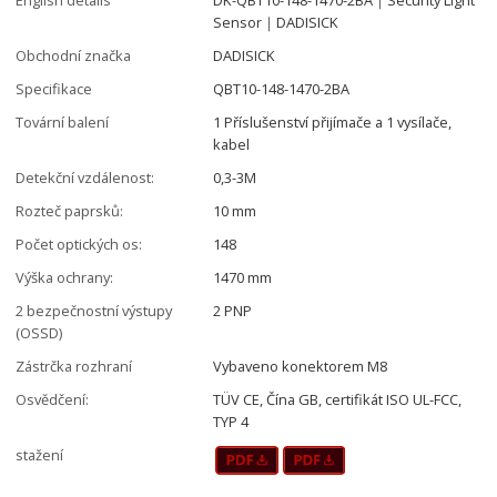
Sensor｜DADISICK
Obchodní značka
DADISICK
Specifikace
QBT10-148-1470-2BA
Tovární balení
1 Příslušenství přijímače a 1 vysílače,
kabel
Detekční vzdálenost:
0,3-3M
Rozteč paprsků:
10 mm
Počet optických os:
148
Výška ochrany:
1470 mm
2 bezpečnostní výstupy
2 PNP
(OSSD)
Zástrčka rozhraní
Vybaveno konektorem M8
Osvědčení:
TÜV CE, Čína GB, certifikát ISO UL-FCC,
TYP 4
stažení