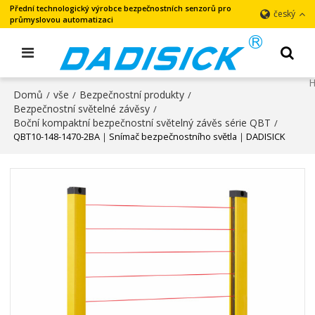
Přední technologický výrobce bezpečnostních senzorů pro
český
průmyslovou automatizaci
Domů
vše
Bezpečnostní produkty
/
/
/
Bezpečnostní světelné závěsy
/
Boční kompaktní bezpečnostní světelný závěs série QBT
/
QBT10-148-1470-2BA｜Snímač bezpečnostního světla｜DADISICK