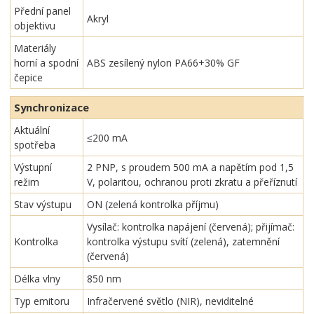
Přední panel
Akryl
objektivu
Materiály
horní a spodní
ABS zesílený nylon PA66+30% GF
čepice
Synchronizace
Aktuální
≤200 mA
spotřeba
Výstupní
2 PNP, s proudem 500 mA a napětím pod 1,5
režim
V, polaritou, ochranou proti zkratu a přeříznutí
Stav výstupu
ON (zelená kontrolka příjmu)
Vysílač: kontrolka napájení (červená); přijímač:
Kontrolka
kontrolka výstupu svítí (zelená), zatemnění
(červená)
Délka vlny
850 nm
Typ emitoru
Infračervené světlo (NIR), neviditelné