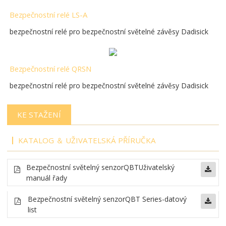
Bezpečnostní relé LS-A
bezpečnostní relé pro bezpečnostní světelné závěsy Dadisick
Bezpečnostní relé QRSN
bezpečnostní relé pro bezpečnostní světelné závěsy Dadisick
KE STAŽENÍ
KATALOG ＆ UŽIVATELSKÁ PŘÍRUČKA
Bezpečnostní světelný senzor
QBT
Uživatelský
manuál řady
Bezpečnostní světelný senzor
QBT Series-datový
list