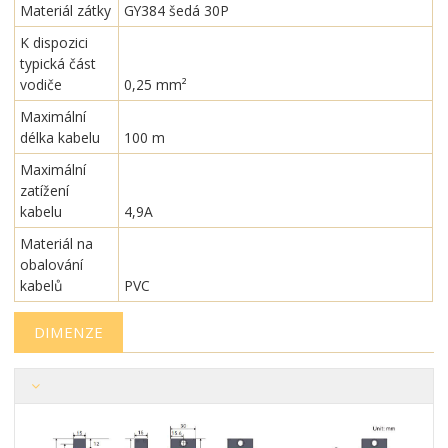
Materiál zátky
GY384 šedá 30P
K dispozici
typická část
vodiče
0,25 mm²
Maximální
délka kabelu
100 m
Maximální
zatížení
kabelu
4,9A
Materiál na
obalování
kabelů
PVC
DIMENZE