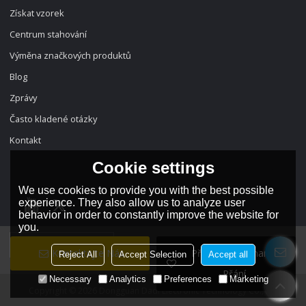
Získat vzorek
Centrum stahování
Výměna značkových produktů
Blog
Zprávy
Často kladené otázky
Kontakt
Cookie settings
We use cookies to provide you with the best possible
experience. They also allow us to analyze user
behavior in order to constantly improve the website for
you.
jazyk:
český
Kontaktujte Nás
Přidat Do Seznamu
Reject All
Accept Selection
Accept all
Přání
Necessary
Analytics
Preferences
Marketing
Copyright © 2026
Dongguan Dadi Electronic Technology Co., Ltd