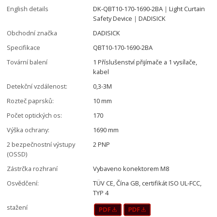
English details
DK-QBT10-170-1690-2BA｜Light Curtain
Safety Device｜DADISICK
Obchodní značka
DADISICK
Specifikace
QBT10-170-1690-2BA
Tovární balení
1 Příslušenství přijímače a 1 vysílače,
kabel
Detekční vzdálenost:
0,3-3M
Rozteč paprsků:
10 mm
Počet optických os:
170
Výška ochrany:
1690 mm
2 bezpečnostní výstupy
2 PNP
(OSSD)
Zástrčka rozhraní
Vybaveno konektorem M8
Osvědčení:
TÜV CE, Čína GB, certifikát ISO UL-FCC,
TYP 4
stažení