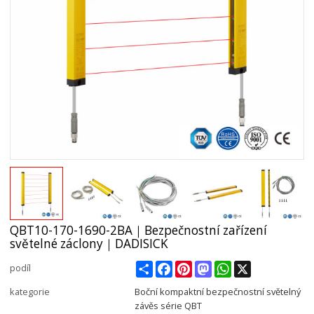
QBT10-170-1690-2BA｜Bezpečnostní zařízení
světelné záclony｜DADISICK
Share
Facebook
Pinterest
Mastodon
WhatsApp
X
podíl
kategorie
Boční kompaktní bezpečnostní světelný
závěs série QBT