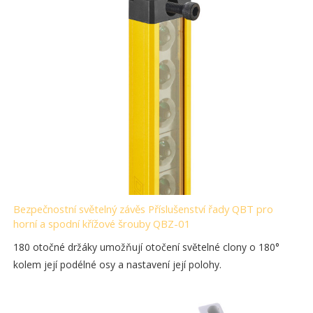
Bezpečnostní světelný závěs Příslušenství řady QBT pro
horní a spodní křížové šrouby QBZ-01
180 otočné držáky umožňují otočení světelné clony o 180°
kolem její podélné osy a nastavení její polohy.