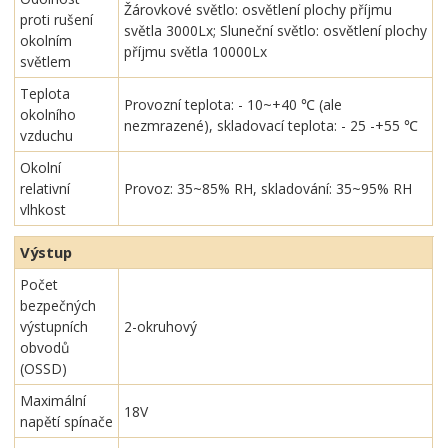
Žárovkové světlo: osvětlení plochy příjmu
proti rušení
světla 3000Lx; Sluneční světlo: osvětlení plochy
okolním
příjmu světla 10000Lx
světlem
Teplota
Provozní teplota: - 10~+40 ℃ (ale
okolního
nezmrazené), skladovací teplota: - 25 -+55 ℃
vzduchu
Okolní
relativní
Provoz: 35~85% RH, skladování: 35~95% RH
vlhkost
Výstup
Počet
bezpečných
výstupních
2-okruhový
obvodů
(OSSD)
Maximální
18V
napětí spínače