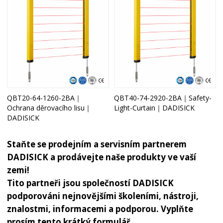
QBT20-64-1260-2BA｜
QBT40-74-2920-2BA｜Safety-
Ochrana děrovacího lisu｜
Light-Curtain｜DADISICK
DADISICK
Staňte se prodejním a servisním partnerem
DADISICK a prodávejte naše produkty ve vaší
zemi!
Tito partneři jsou společností DADISICK
podporováni nejnovějšími školeními, nástroji,
znalostmi, informacemi a podporou. Vyplňte
prosím tento krátký formulář.