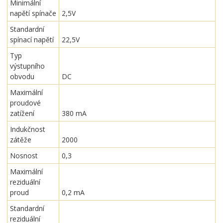
Minimální
napětí spínače
2,5V
Standardní
spínací napětí
22,5V
Typ
výstupního
obvodu
DC
Maximální
proudové
zatížení
380 mA
Indukčnost
zátěže
2000
Nosnost
0,3
Maximální
reziduální
proud
0,2 mA
Standardní
reziduální