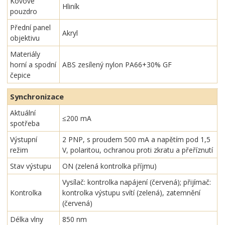
Kovové
Hliník
pouzdro
Přední panel
Akryl
objektivu
Materiály
horní a spodní
ABS zesílený nylon PA66+30% GF
čepice
Synchronizace
Aktuální
≤200 mA
spotřeba
Výstupní
2 PNP, s proudem 500 mA a napětím pod 1,5
režim
V, polaritou, ochranou proti zkratu a přeříznutí
Stav výstupu
ON (zelená kontrolka příjmu)
Vysílač: kontrolka napájení (červená); přijímač:
Kontrolka
kontrolka výstupu svítí (zelená), zatemnění
(červená)
Délka vlny
850 nm