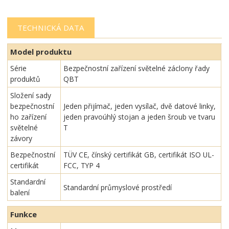
TECHNICKÁ DATA
Model produktu
Série
Bezpečnostní zařízení světelné záclony řady
produktů
QBT
Složení sady
bezpečnostní
Jeden přijímač, jeden vysílač, dvě datové linky,
ho zařízení
jeden pravoúhlý stojan a jeden šroub ve tvaru
světelné
T
závory
Bezpečnostní
TÜV CE, čínský certifikát GB, certifikát ISO UL-
certifikát
FCC, TYP 4
Standardní
Standardní průmyslové prostředí
balení
Funkce