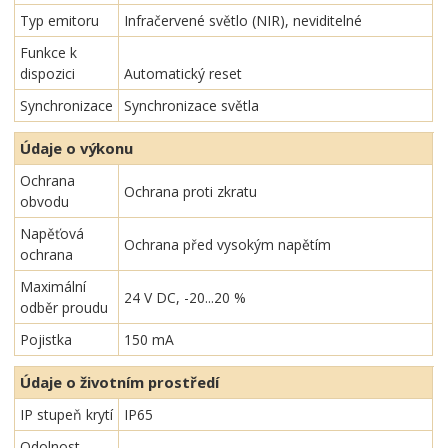
Typ emitoru
Infračervené světlo (NIR), neviditelné
Funkce k
dispozici
Automatický reset
Synchronizace
Synchronizace světla
Údaje o výkonu
Ochrana
Ochrana proti zkratu
obvodu
Napěťová
Ochrana před vysokým napětím
ochrana
Maximální
24 V DC, -20...20 %
odběr proudu
Pojistka
150 mA
Údaje o životním prostředí
IP stupeň krytí
IP65
Odolnost