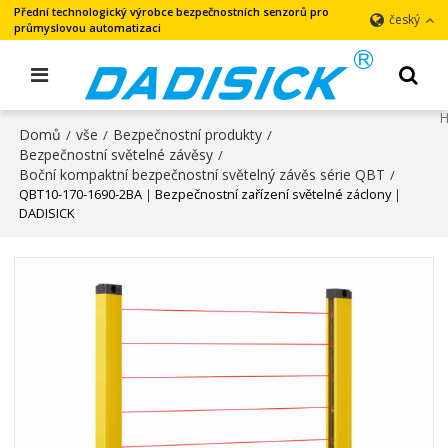
Přední technologický výrobce bezpečnostních senzorů pro
český
průmyslovou automatizaci
Domů
vše
Bezpečnostní produkty
/
/
/
Bezpečnostní světelné závěsy
/
Boční kompaktní bezpečnostní světelný závěs série QBT
/
QBT10-170-1690-2BA｜Bezpečnostní zařízení světelné záclony｜
DADISICK