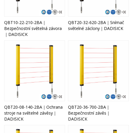
QBT10-22-210-2BA｜
QBT20-32-620-2BA｜Snímač
Bezpečnostní světelná závora
světelné záclony｜DADISICK
｜DADISICK
QBT20-08-140-2BA｜Ochrana
QBT20-36-700-2BA｜
stroje na světelné závěsy｜
Bezpečnostní závěs｜
DADISICK
DADISICK