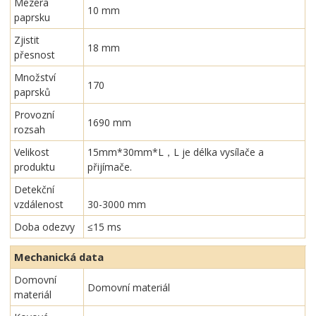
Mezera
10 mm
paprsku
Zjistit
18 mm
přesnost
Množství
170
paprsků
Provozní
1690 mm
rozsah
Velikost
15mm*30mm*L，L je délka vysílače a
produktu
přijímače.
Detekční
vzdálenost
30-3000 mm
Doba odezvy
≤15 ms
Mechanická data
Domovní
Domovní materiál
materiál