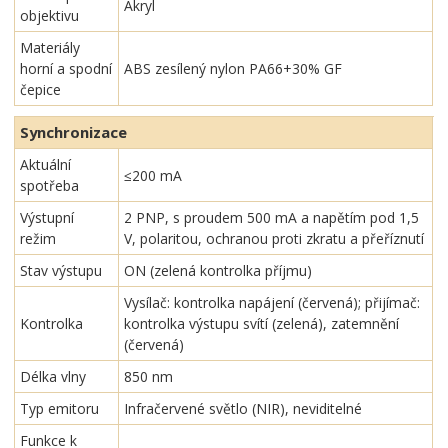
Akryl
objektivu
Materiály
horní a spodní
ABS zesílený nylon PA66+30% GF
čepice
Synchronizace
Aktuální
≤200 mA
spotřeba
Výstupní
2 PNP, s proudem 500 mA a napětím pod 1,5
režim
V, polaritou, ochranou proti zkratu a přeříznutí
Stav výstupu
ON (zelená kontrolka příjmu)
Vysílač: kontrolka napájení (červená); přijímač:
Kontrolka
kontrolka výstupu svítí (zelená), zatemnění
(červená)
Délka vlny
850 nm
Typ emitoru
Infračervené světlo (NIR), neviditelné
Funkce k