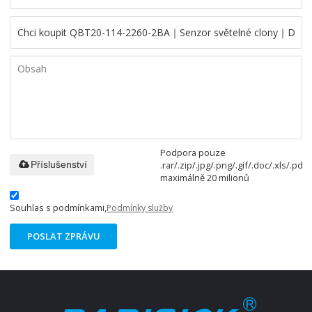
Podpora pouze
.rar/.zip/.jpg/.png/.gif/.doc/.xls/.pdf,
Příslušenství
maximálně 20 milionů
Souhlas s podmínkami,
Podmínky služby
POSLAT ZPRÁVU