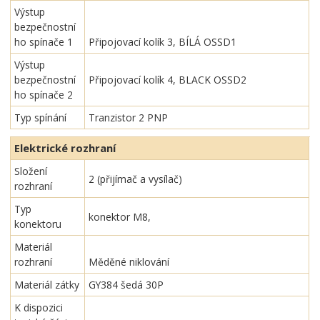
Výstup
bezpečnostní
ho spínače 1
Připojovací kolík 3, BÍLÁ OSSD1
Výstup
bezpečnostní
Připojovací kolík 4, BLACK OSSD2
ho spínače 2
Typ spínání
Tranzistor 2 PNP
Elektrické rozhraní
Složení
2 (přijímač a vysílač)
rozhraní
Typ
konektor M8,
konektoru
Materiál
rozhraní
Měděné niklování
Materiál zátky
GY384 šedá 30P
K dispozici