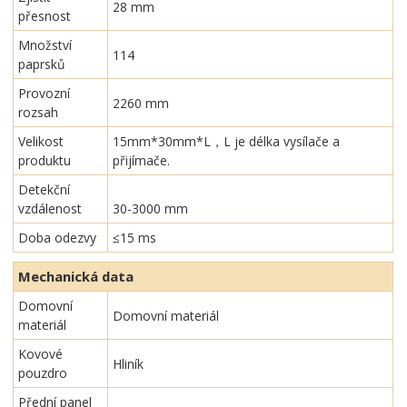
28 mm
přesnost
Množství
114
paprsků
Provozní
2260 mm
rozsah
Velikost
15mm*30mm*L，L je délka vysílače a
produktu
přijímače.
Detekční
vzdálenost
30-3000 mm
Doba odezvy
≤15 ms
Mechanická data
Domovní
Domovní materiál
materiál
Kovové
Hliník
pouzdro
Přední panel