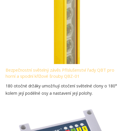
Bezpečnostní světelný závěs Příslušenství řady QBT pro
horní a spodní křížové šrouby QBZ-01
180 otočné držáky umožňují otočení světelné clony o 180°
kolem její podélné osy a nastavení její polohy.