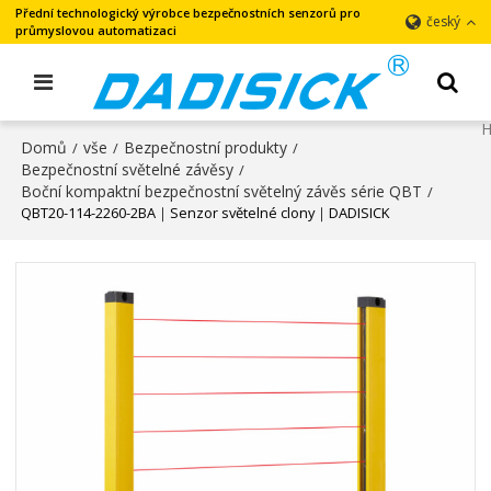
Přední technologický výrobce bezpečnostních senzorů pro
český
průmyslovou automatizaci
Domů
vše
Bezpečnostní produkty
/
/
/
Bezpečnostní světelné závěsy
/
Boční kompaktní bezpečnostní světelný závěs série QBT
/
QBT20-114-2260-2BA｜Senzor světelné clony｜DADISICK