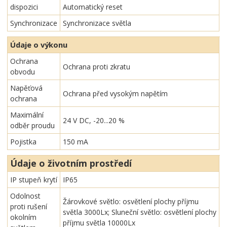
dispozici
Automatický reset
Synchronizace
Synchronizace světla
Údaje o výkonu
Ochrana
Ochrana proti zkratu
obvodu
Napěťová
Ochrana před vysokým napětím
ochrana
Maximální
24 V DC, -20...20 %
odběr proudu
Pojistka
150 mA
Údaje o životním prostředí
IP stupeň krytí
IP65
Odolnost
Žárovkové světlo: osvětlení plochy příjmu
proti rušení
světla 3000Lx; Sluneční světlo: osvětlení plochy
okolním
příjmu světla 10000Lx