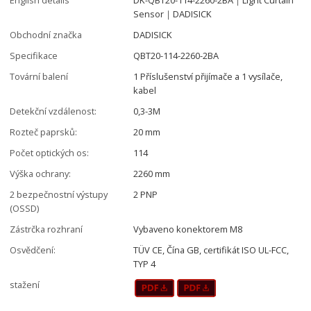
Sensor｜DADISICK
Obchodní značka
DADISICK
Specifikace
QBT20-114-2260-2BA
Tovární balení
1 Příslušenství přijímače a 1 vysílače,
kabel
Detekční vzdálenost:
0,3-3M
Rozteč paprsků:
20 mm
Počet optických os:
114
Výška ochrany:
2260 mm
2 bezpečnostní výstupy
2 PNP
(OSSD)
Zástrčka rozhraní
Vybaveno konektorem M8
Osvědčení:
TÜV CE, Čína GB, certifikát ISO UL-FCC,
TYP 4
stažení