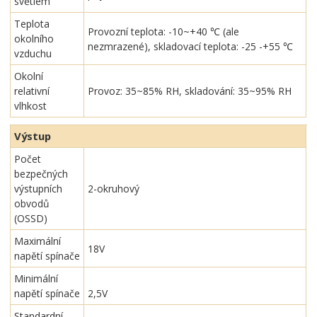
světlem
Teplota
Provozní teplota: -10~+40 ℃ (ale
okolního
nezmrazené), skladovací teplota: -25 -+55 ℃
vzduchu
Okolní
relativní
Provoz: 35~85% RH, skladování: 35~95% RH
vlhkost
Výstup
Počet
bezpečných
výstupních
2-okruhový
obvodů
(OSSD)
Maximální
18V
napětí spínače
Minimální
napětí spínače
2,5V
Standardní