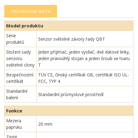
TECHNICKÁ DATA
Model produktu
Série
Senzor světelné závory řady QBT
produktů
Složení sady
Jeden přijímač, jeden vysílač, dvě datové linky,
senzoru
jeden pravoúhlý stojan a jeden šroub ve tvaru
světelné clony
T
Bezpečnostní
TÜV CE, čínský certifikát GB, certifikát ISO UL-
certifikát
FCC, TYP 4
Standardní
Standardní průmyslové prostředí
balení
Funkce
Mezera
20 mm
paprsku
Zjistit