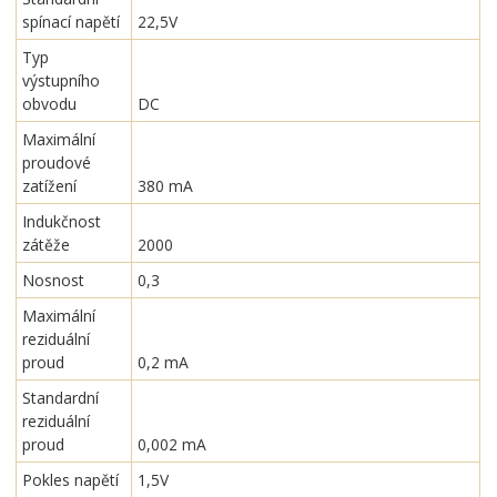
spínací napětí
22,5V
Typ
výstupního
obvodu
DC
Maximální
proudové
zatížení
380 mA
Indukčnost
zátěže
2000
Nosnost
0,3
Maximální
reziduální
proud
0,2 mA
Standardní
reziduální
proud
0,002 mA
Pokles napětí
1,5V