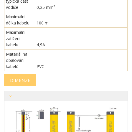
typická část
vodiče
0,25 mm²
Maximální
délka kabelu
100 m
Maximální
zatížení
kabelu
4,9A
Materiál na
obalování
kabelů
PVC
DIMENZE