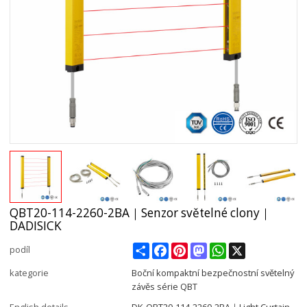
QBT20-114-2260-2BA｜Senzor světelné clony｜
DADISICK
Share
Facebook
Pinterest
Mastodon
WhatsApp
X
podíl
kategorie
Boční kompaktní bezpečnostní světelný
závěs série QBT
English details
DK-QBT20-114-2260-2BA｜Light Curtain