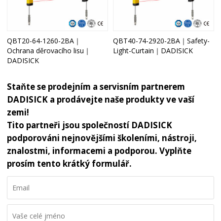
QBT20-64-1260-2BA｜
QBT40-74-2920-2BA｜Safety-
Ochrana děrovacího lisu｜
Light-Curtain｜DADISICK
DADISICK
Staňte se prodejním a servisním partnerem
DADISICK a prodávejte naše produkty ve vaší
zemi!
Tito partneři jsou společností DADISICK
podporováni nejnovějšími školeními, nástroji,
znalostmi, informacemi a podporou. Vyplňte
prosím tento krátký formulář.