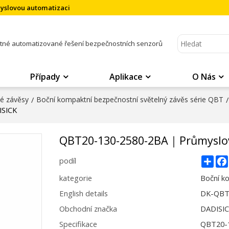
myslovou automatizaci
atné automatizované řešení bezpečnostních senzorů
Případy
Aplikace
O Nás
né závěsy
/
Boční kompaktní bezpečnostní světelný závěs série QBT
/
ISICK
QBT20-130-2580-2BA｜Průmyslov
Sha
podíl
kategorie
Boční k
English details
DK-QBT2
Obchodní značka
DADISI
Specifikace
QBT20-