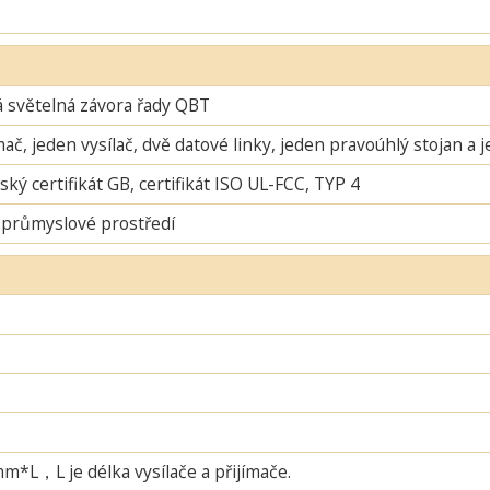
 světelná závora řady QBT
mač, jeden vysílač, dvě datové linky, jeden pravoúhlý stojan a 
ský certifikát GB, certifikát ISO UL-FCC, TYP 4
 průmyslové prostředí
L，L je délka vysílače a přijímače.