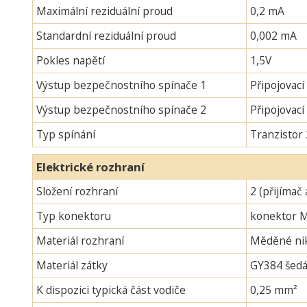
Maximální reziduální proud
0,2 mA
Standardní reziduální proud
0,002 mA
Pokles napětí
1,5V
Výstup bezpečnostního spínače 1
Připojovací
Výstup bezpečnostního spínače 2
Připojovac
Typ spínání
Tranzistor
Elektrické rozhraní
Složení rozhraní
2 (přijímač 
Typ konektoru
konektor 
Materiál rozhraní
Měděné nik
Materiál zátky
GY384 šedá
K dispozici typická část vodiče
0,25 mm²