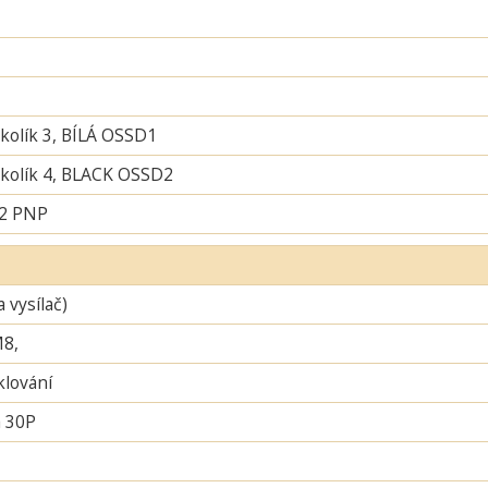
 kolík 3, BÍLÁ OSSD1
í kolík 4, BLACK OSSD2
 2 PNP
a vysílač)
M8,
lování
 30P