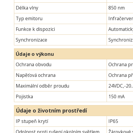
Délka vlny
850 nm
Typ emitoru
Infračerven
Funkce k dispozici
Automatick
Synchronizace
Synchroniz
Údaje o výkonu
Ochrana obvodu
Ochrana pr
Napěťová ochrana
Ochrana p
Maximální odběr proudu
24VDC,-20.
Pojistka
150 mA
Údaje o životním prostředí
IP stupeň krytí
IP65
Odolnost proti rušení okolním světlem
Žárovkové s