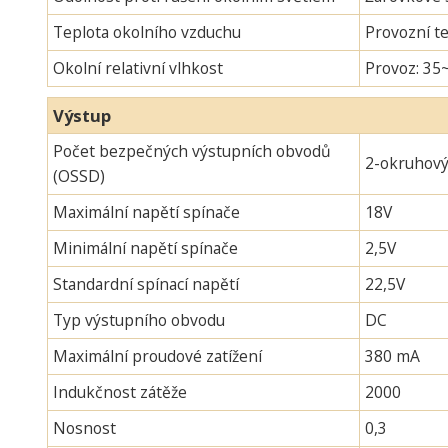
Teplota okolního vzduchu
Provozní te
Okolní relativní vlhkost
Provoz: 35
Výstup
Počet bezpečných výstupních obvodů
2-okruhov
(OSSD)
Maximální napětí spínače
18V
Minimální napětí spínače
2,5V
Standardní spínací napětí
22,5V
Typ výstupního obvodu
DC
Maximální proudové zatížení
380 mA
Indukčnost zátěže
2000
Nosnost
0,3