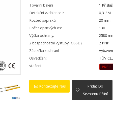
Tovární balení
1 Příslu
Detekční vzdálenost:
0,3-3M
Rozteč paprsků:
20 mm
Počet optických os:
130
Výška ochrany:
2580 m
2 bezpečnostní výstupy (OSSD)
2 PNP
Zástrčka rozhraní
Vybaven
Osvědčení:
TÜV CE, 
stažení
Kontaktujte Nás
Přidat Do
Seznamu Přání