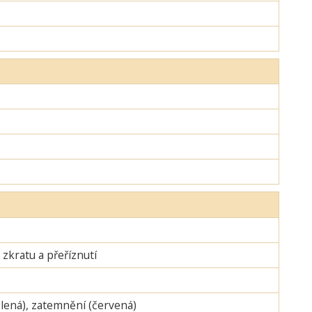
zkratu a přeříznutí
zelená), zatemnění (červená)