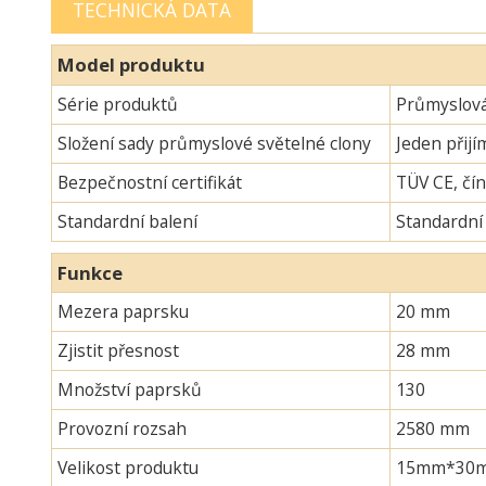
TECHNICKÁ DATA
Model produktu
Série produktů
Průmyslová
Složení sady průmyslové světelné clony
Jeden přijí
Bezpečnostní certifikát
TÜV CE, čín
Standardní balení
Standardní
Funkce
Mezera paprsku
20 mm
Zjistit přesnost
28 mm
Množství paprsků
130
Provozní rozsah
2580 mm
Velikost produktu
15mm*30mm*