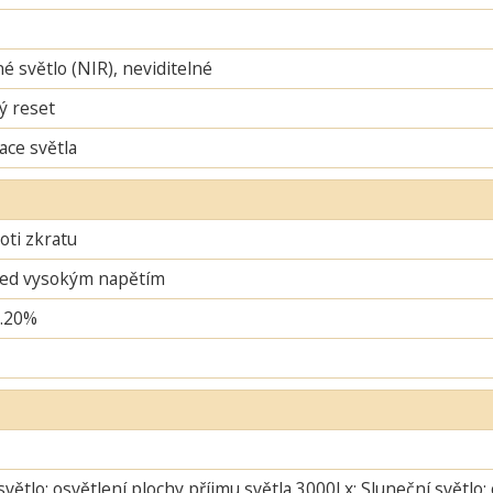
é světlo (NIR), neviditelné
ý reset
ace světla
oti zkratu
řed vysokým napětím
..20%
větlo: osvětlení plochy příjmu světla 3000Lx; Sluneční světlo: