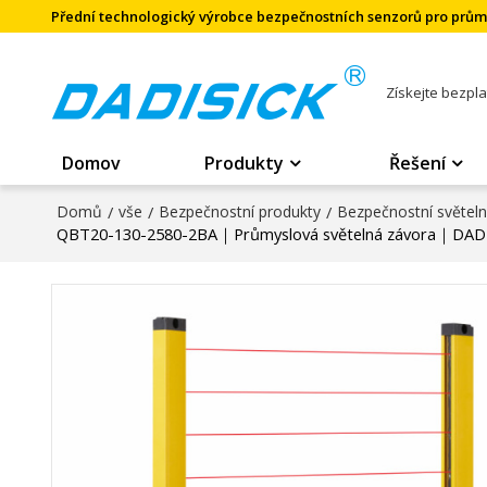
Přední technologický výrobce bezpečnostních senzorů pro prů
Získejte bezpl
Domov
Produkty
Řešení
Domů
/
vše
/
Bezpečnostní produkty
/
Bezpečnostní světel
QBT20-130-2580-2BA｜Průmyslová světelná závora｜DAD