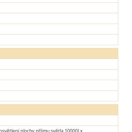
 osvětlení plochy příjmu světla 10000Lx