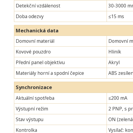
Detekční vzdálenost
30-3000 m
Doba odezvy
≤15 ms
Mechanická data
Domovní materiál
Domovní ma
Kovové pouzdro
Hliník
Přední panel objektivu
Akryl
Materiály horní a spodní čepice
ABS zesíle
Synchronizace
Aktuální spotřeba
≤200 mA
Výstupní režim
2 PNP, s pr
Stav výstupu
ON (zelená
Kontrolka
Vysílač: ko