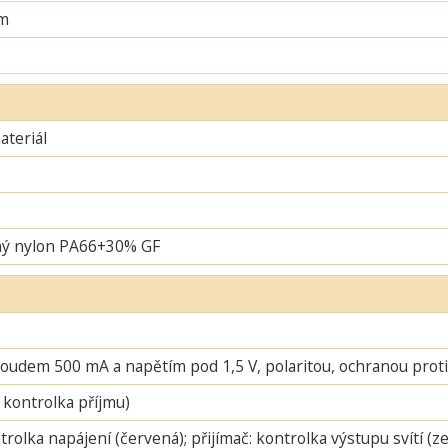
m
teriál
ný nylon PA66+30% GF
oudem 500 mA a napětím pod 1,5 V, polaritou, ochranou proti 
 kontrolka příjmu)
ntrolka napájení (červená); přijímač: kontrolka výstupu svítí (