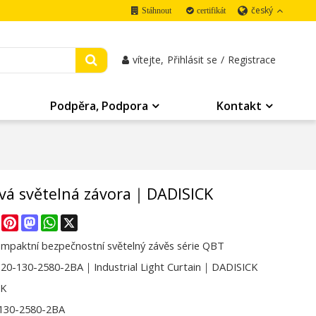
český
Stáhnout
certifikát
vítejte,
Přihlásit se
/
Registrace
Podpěra, Podpora
Kontakt
á světelná závora｜DADISICK
re
Facebook
Pinterest
Mastodon
WhatsApp
X
ompaktní bezpečnostní světelný závěs série QBT
0-130-2580-2BA｜Industrial Light Curtain｜DADISICK
CK
130-2580-2BA