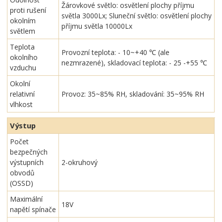
Žárovkové světlo: osvětlení plochy příjmu
proti rušení
světla 3000Lx; Sluneční světlo: osvětlení plochy
okolním
příjmu světla 10000Lx
světlem
Teplota
Provozní teplota: - 10~+40 ℃ (ale
okolního
nezmrazené), skladovací teplota: - 25 -+55 ℃
vzduchu
Okolní
relativní
Provoz: 35~85% RH, skladování: 35~95% RH
vlhkost
Výstup
Počet
bezpečných
výstupních
2-okruhový
obvodů
(OSSD)
Maximální
18V
napětí spínače