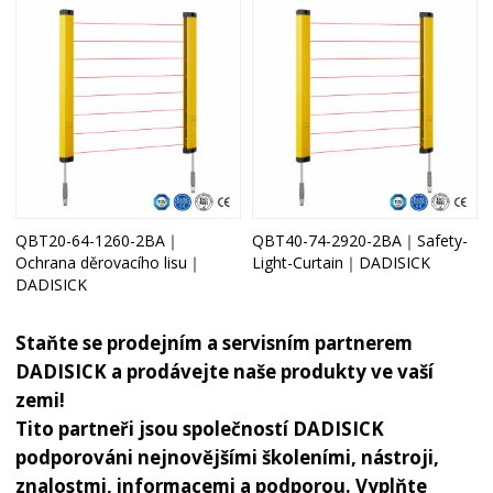
QBT20-64-1260-2BA｜
QBT40-74-2920-2BA｜Safety-
Ochrana děrovacího lisu｜
Light-Curtain｜DADISICK
DADISICK
Staňte se prodejním a servisním partnerem
DADISICK a prodávejte naše produkty ve vaší
zemi!
Tito partneři jsou společností DADISICK
podporováni nejnovějšími školeními, nástroji,
znalostmi, informacemi a podporou. Vyplňte