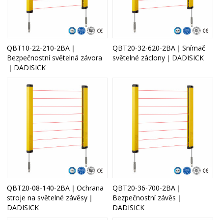
QBT10-22-210-2BA｜
QBT20-32-620-2BA｜Snímač
Bezpečnostní světelná závora
světelné záclony｜DADISICK
｜DADISICK
QBT20-08-140-2BA｜Ochrana
QBT20-36-700-2BA｜
stroje na světelné závěsy｜
Bezpečnostní závěs｜
DADISICK
DADISICK