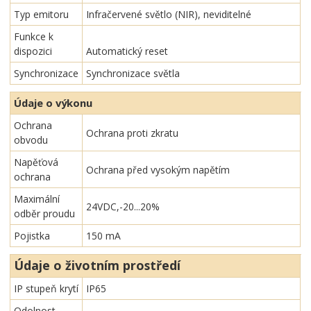
Typ emitoru
Infračervené světlo (NIR), neviditelné
Funkce k
dispozici
Automatický reset
Synchronizace
Synchronizace světla
Údaje o výkonu
Ochrana
Ochrana proti zkratu
obvodu
Napěťová
Ochrana před vysokým napětím
ochrana
Maximální
24VDC,-20...20%
odběr proudu
Pojistka
150 mA
Údaje o životním prostředí
IP stupeň krytí
IP65
Odolnost