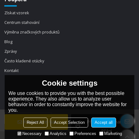
Získat vzorek
Centrum stahování
Výměna značkových produktů
Blog
Zprávy
Často kladené otázky
Kontakt
Cookie settings
We use cookies to provide you with the best possible
experience. They also allow us to analyze user
behavior in order to constantly improve the website for
you.
jazyk:
český
Kontaktujte Nás
Přidat Do Seznamu
Reject All
Accept Selection
Accept all
Přání
Necessary
Analytics
Preferences
Marketing
Copyright © 2026
Dongguan Dadi Electronic Technology Co., Ltd