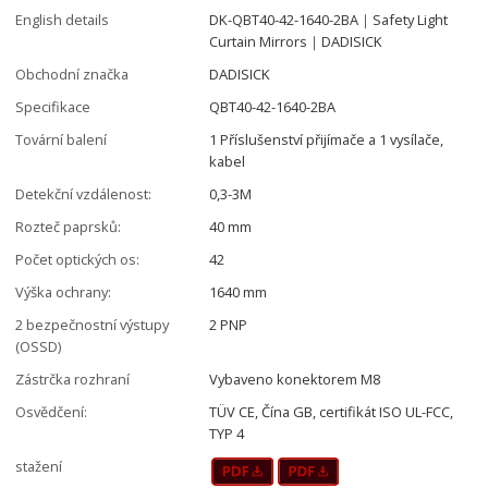
English details
DK-QBT40-42-1640-2BA｜Safety Light
Curtain Mirrors｜DADISICK
Obchodní značka
DADISICK
Specifikace
QBT40-42-1640-2BA
Tovární balení
1 Příslušenství přijímače a 1 vysílače,
kabel
Detekční vzdálenost:
0,3-3M
Rozteč paprsků:
40 mm
Počet optických os:
42
Výška ochrany:
1640 mm
2 bezpečnostní výstupy
2 PNP
(OSSD)
Zástrčka rozhraní
Vybaveno konektorem M8
Osvědčení:
TÜV CE, Čína GB, certifikát ISO UL-FCC,
TYP 4
stažení