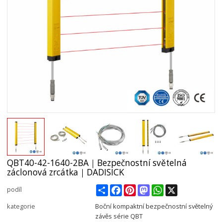
QBT40-42-1640-2BA｜Bezpečnostní světelná
záclonová zrcátka｜DADISICK
Share
Facebook
Pinterest
Mastodon
WhatsApp
X
podíl
kategorie
Boční kompaktní bezpečnostní světelný
závěs série QBT