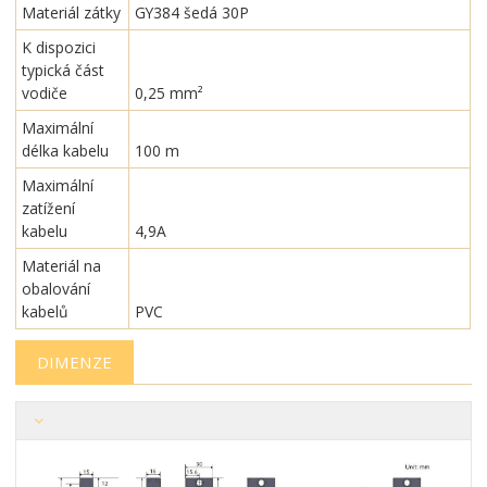
Materiál zátky
GY384 šedá 30P
K dispozici
typická část
vodiče
0,25 mm²
Maximální
délka kabelu
100 m
Maximální
zatížení
kabelu
4,9A
Materiál na
obalování
kabelů
PVC
DIMENZE