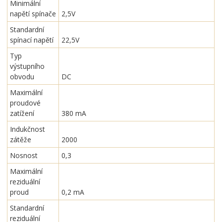
Minimální
napětí spínače
2,5V
Standardní
spínací napětí
22,5V
Typ
výstupního
obvodu
DC
Maximální
proudové
zatížení
380 mA
Indukčnost
zátěže
2000
Nosnost
0,3
Maximální
reziduální
proud
0,2 mA
Standardní
reziduální