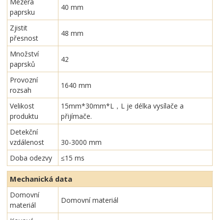
Mezera
40 mm
paprsku
Zjistit
48 mm
přesnost
Množství
42
paprsků
Provozní
1640 mm
rozsah
Velikost
15mm*30mm*L，L je délka vysílače a
produktu
přijímače.
Detekční
vzdálenost
30-3000 mm
Doba odezvy
≤15 ms
Mechanická data
Domovní
Domovní materiál
materiál