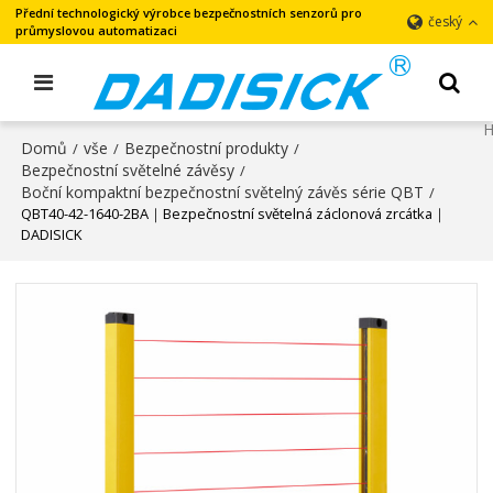
Přední technologický výrobce bezpečnostních senzorů pro
český
průmyslovou automatizaci
Domů
vše
Bezpečnostní produkty
/
/
/
Bezpečnostní světelné závěsy
/
Boční kompaktní bezpečnostní světelný závěs série QBT
/
QBT40-42-1640-2BA｜Bezpečnostní světelná záclonová zrcátka｜
DADISICK