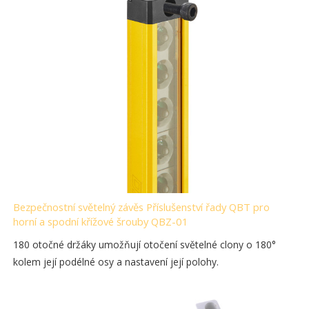
Bezpečnostní světelný závěs Příslušenství řady QBT pro
horní a spodní křížové šrouby QBZ-01
180 otočné držáky umožňují otočení světelné clony o 180°
kolem její podélné osy a nastavení její polohy.