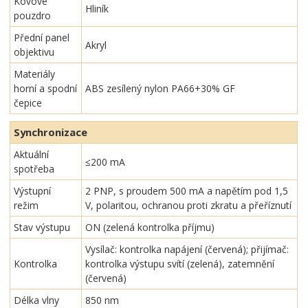
Kovové
Hliník
pouzdro
Přední panel
Akryl
objektivu
Materiály
horní a spodní
ABS zesílený nylon PA66+30% GF
čepice
Synchronizace
Aktuální
≤200 mA
spotřeba
Výstupní
2 PNP, s proudem 500 mA a napětím pod 1,5
režim
V, polaritou, ochranou proti zkratu a přeříznutí
Stav výstupu
ON (zelená kontrolka příjmu)
Vysílač: kontrolka napájení (červená); přijímač:
Kontrolka
kontrolka výstupu svítí (zelená), zatemnění
(červená)
Délka vlny
850 nm