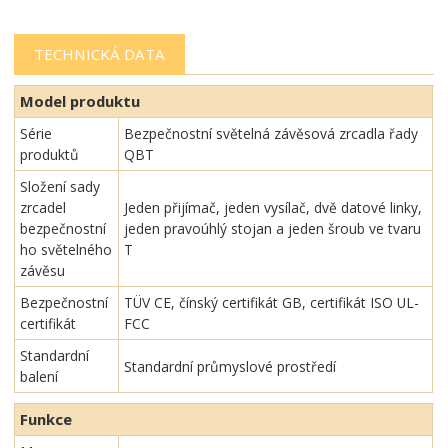
TECHNICKÁ DATA
Model produktu
Série
Bezpečnostní světelná závěsová zrcadla řady
produktů
QBT
Složení sady
zrcadel
Jeden přijímač, jeden vysílač, dvě datové linky,
bezpečnostní
jeden pravoúhlý stojan a jeden šroub ve tvaru
ho světelného
T
závěsu
Bezpečnostní
TÜV CE, čínský certifikát GB, certifikát ISO UL-
certifikát
FCC
Standardní
Standardní průmyslové prostředí
balení
Funkce