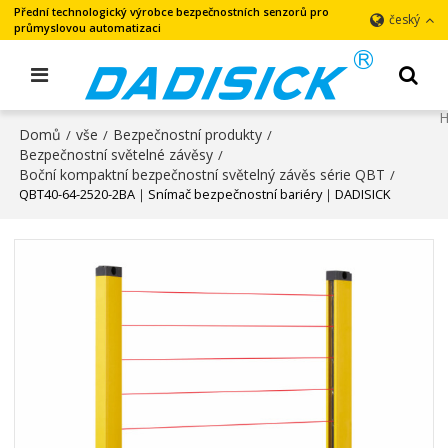
Přední technologický výrobce bezpečnostních senzorů pro
český
průmyslovou automatizaci
Domů
vše
Bezpečnostní produkty
/
/
/
Bezpečnostní světelné závěsy
/
Boční kompaktní bezpečnostní světelný závěs série QBT
/
QBT40-64-2520-2BA｜Snímač bezpečnostní bariéry｜DADISICK