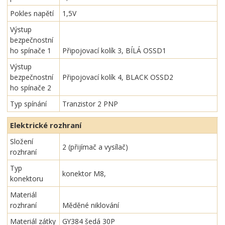
Pokles napětí
1,5V
Výstup
bezpečnostní
ho spínače 1
Připojovací kolík 3, BÍLÁ OSSD1
Výstup
bezpečnostní
Připojovací kolík 4, BLACK OSSD2
ho spínače 2
Typ spínání
Tranzistor 2 PNP
Elektrické rozhraní
Složení
2 (přijímač a vysílač)
rozhraní
Typ
konektor M8,
konektoru
Materiál
rozhraní
Měděné niklování
Materiál zátky
GY384 šedá 30P