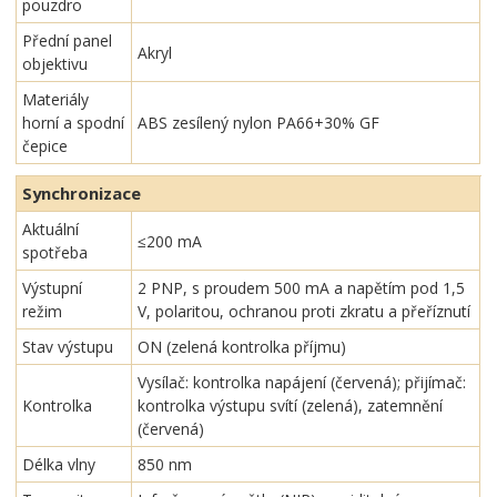
pouzdro
Přední panel
Akryl
objektivu
Materiály
horní a spodní
ABS zesílený nylon PA66+30% GF
čepice
Synchronizace
Aktuální
≤200 mA
spotřeba
Výstupní
2 PNP, s proudem 500 mA a napětím pod 1,5
režim
V, polaritou, ochranou proti zkratu a přeříznutí
Stav výstupu
ON (zelená kontrolka příjmu)
Vysílač: kontrolka napájení (červená); přijímač:
Kontrolka
kontrolka výstupu svítí (zelená), zatemnění
(červená)
Délka vlny
850 nm