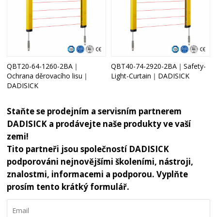
QBT20-64-1260-2BA｜
QBT40-74-2920-2BA｜Safety-
Ochrana děrovacího lisu｜
Light-Curtain｜DADISICK
DADISICK
Staňte se prodejním a servisním partnerem
DADISICK a prodávejte naše produkty ve vaší
zemi!
Tito partneři jsou společností DADISICK
podporováni nejnovějšími školeními, nástroji,
znalostmi, informacemi a podporou. Vyplňte
prosím tento krátký formulář.