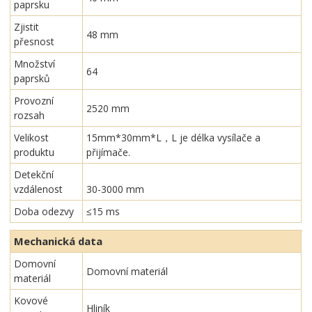
paprsku
Zjistit
48 mm
přesnost
Množství
64
paprsků
Provozní
2520 mm
rozsah
Velikost
15mm*30mm*L，L je délka vysílače a
produktu
přijímače.
Detekční
vzdálenost
30-3000 mm
Doba odezvy
≤15 ms
Mechanická data
Domovní
Domovní materiál
materiál
Kovové
Hliník