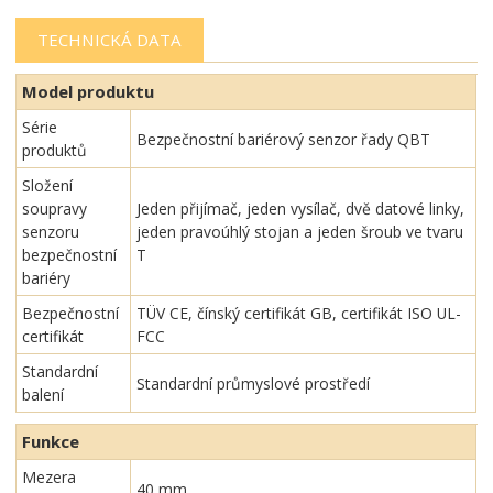
TECHNICKÁ DATA
Model produktu
Série
Bezpečnostní bariérový senzor řady QBT
produktů
Složení
soupravy
Jeden přijímač, jeden vysílač, dvě datové linky,
senzoru
jeden pravoúhlý stojan a jeden šroub ve tvaru
bezpečnostní
T
bariéry
Bezpečnostní
TÜV CE, čínský certifikát GB, certifikát ISO UL-
certifikát
FCC
Standardní
Standardní průmyslové prostředí
balení
Funkce
Mezera
40 mm