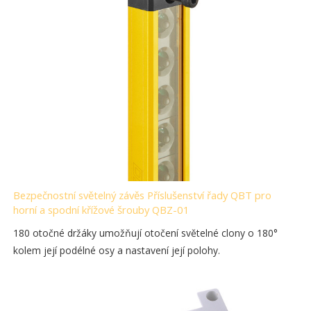
Bezpečnostní světelný závěs Příslušenství řady QBT pro
horní a spodní křížové šrouby QBZ-01
180 otočné držáky umožňují otočení světelné clony o 180°
kolem její podélné osy a nastavení její polohy.