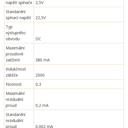
napětí spínače
2,5V
Standardní
spínací napětí
22,5V
Typ
výstupního
obvodu
DC
Maximální
proudové
zatížení
380 mA
Indukčnost
zátěže
2000
Nosnost
0,3
Maximální
reziduální
proud
0,2 mA
Standardní
reziduální
proud
0,002 mA