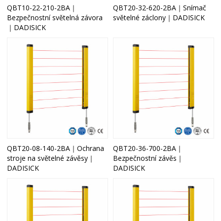
QBT10-22-210-2BA｜
QBT20-32-620-2BA｜Snímač
Bezpečnostní světelná závora
světelné záclony｜DADISICK
｜DADISICK
QBT20-08-140-2BA｜Ochrana
QBT20-36-700-2BA｜
stroje na světelné závěsy｜
Bezpečnostní závěs｜
DADISICK
DADISICK