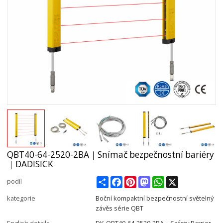
QBT40-64-2520-2BA｜Snímač bezpečnostní bariéry
｜DADISICK
Share
Facebook
Pinterest
Mastodon
WhatsApp
X
podíl
kategorie
Boční kompaktní bezpečnostní světelný
závěs série QBT
English details
DK-QBT40-64-2520-2BA｜Safety Barrier