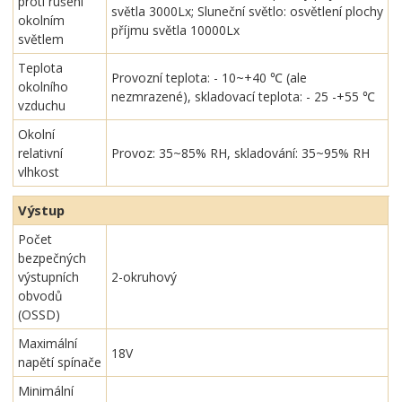
proti rušení
světla 3000Lx; Sluneční světlo: osvětlení plochy
okolním
příjmu světla 10000Lx
světlem
Teplota
Provozní teplota: - 10~+40 ℃ (ale
okolního
nezmrazené), skladovací teplota: - 25 -+55 ℃
vzduchu
Okolní
relativní
Provoz: 35~85% RH, skladování: 35~95% RH
vlhkost
Výstup
Počet
bezpečných
výstupních
2-okruhový
obvodů
(OSSD)
Maximální
18V
napětí spínače
Minimální