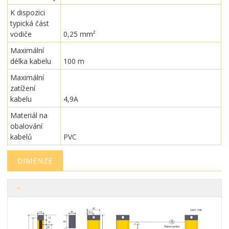
K dispozici
typická část
vodiče
0,25 mm²
Maximální
délka kabelu
100 m
Maximální
zatížení
kabelu
4,9A
Materiál na
obalování
kabelů
PVC
DIMENZE