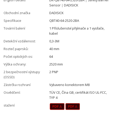
Sensor｜DADISICK
Obchodní značka
DADISICK
Specifikace
QBT40-64-2520-2BA
Tovární balení
1 Příslušenství přijímače a 1 vysílače,
kabel
Detekční vzdálenost:
0,3-3M
Rozteč paprsků:
40 mm
Počet optických os:
64
Výška ochrany:
2520 mm
2 bezpečnostní výstupy
2 PNP
(OSSD)
Zástrčka rozhraní
Vybaveno konektorem M8
Osvědčení:
TÜV CE, Čína GB, certifikát ISO UL-FCC,
TYP 4
stažení