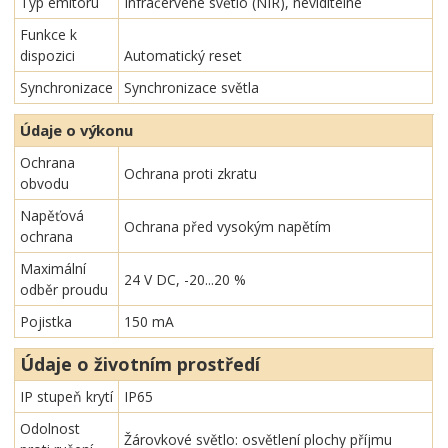
Typ emitoru
Infračervené světlo (NIR), neviditelné
Funkce k
dispozici
Automatický reset
Synchronizace
Synchronizace světla
Údaje o výkonu
Ochrana
Ochrana proti zkratu
obvodu
Napěťová
Ochrana před vysokým napětím
ochrana
Maximální
24 V DC, -20...20 %
odběr proudu
Pojistka
150 mA
Údaje o životním prostředí
IP stupeň krytí
IP65
Odolnost
Žárovkové světlo: osvětlení plochy příjmu