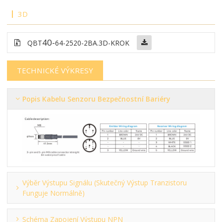
3D
40-
QBT
64-2520-2BA
.3D-KROK
TECHNICKÉ VÝKRESY
Popis Kabelu Senzoru Bezpečnostní Bariéry
Výběr Výstupu Signálu (skutečný Výstup Tranzistoru
Funguje Normálně)
Schéma Zapojení Výstupu NPN