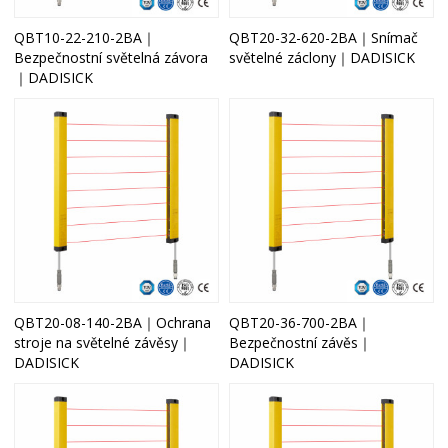
QBT10-22-210-2BA｜
QBT20-32-620-2BA｜Snímač
Bezpečnostní světelná závora
světelné záclony｜DADISICK
｜DADISICK
QBT20-08-140-2BA｜Ochrana
QBT20-36-700-2BA｜
stroje na světelné závěsy｜
Bezpečnostní závěs｜
DADISICK
DADISICK