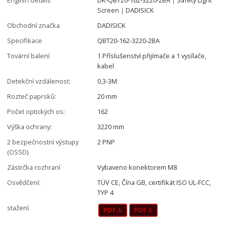
Screen｜DADISICK
Obchodní značka
DADISICK
Specifikace
QBT20-162-3220-2BA
Tovární balení
1 Příslušenství přijímače a 1 vysílače,
kabel
Detekční vzdálenost:
0,3-3M
Rozteč paprsků:
20 mm
Počet optických os:
162
Výška ochrany:
3220 mm
2 bezpečnostní výstupy
2 PNP
(OSSD)
Zástrčka rozhraní
Vybaveno konektorem M8
Osvědčení:
TÜV CE, Čína GB, certifikát ISO UL-FCC,
TYP 4
stažení