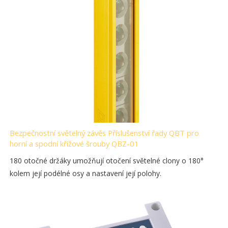
Bezpečnostní světelný závěs Příslušenství řady QBT pro
horní a spodní křížové šrouby QBZ-01
180 otočné držáky umožňují otočení světelné clony o 180°
kolem její podélné osy a nastavení její polohy.