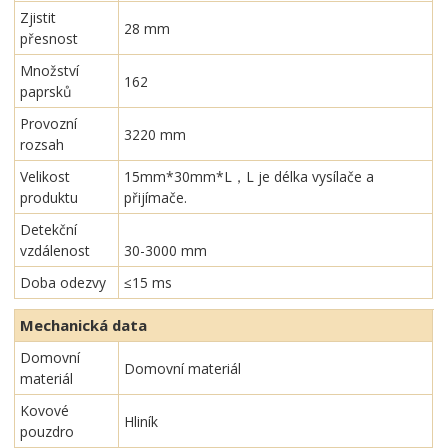
Zjistit
28 mm
přesnost
Množství
162
paprsků
Provozní
3220 mm
rozsah
Velikost
15mm*30mm*L，L je délka vysílače a
produktu
přijímače.
Detekční
vzdálenost
30-3000 mm
Doba odezvy
≤15 ms
Mechanická data
Domovní
Domovní materiál
materiál
Kovové
Hliník
pouzdro