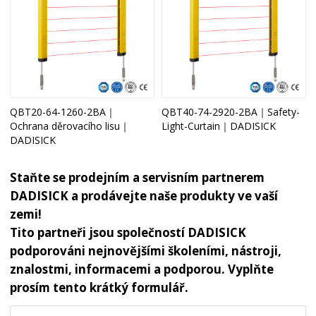
QBT20-64-1260-2BA｜
QBT40-74-2920-2BA｜Safety-
Ochrana děrovacího lisu｜
Light-Curtain｜DADISICK
DADISICK
Staňte se prodejním a servisním partnerem
DADISICK a prodávejte naše produkty ve vaší
zemi!
Tito partneři jsou společností DADISICK
podporováni nejnovějšími školeními, nástroji,
znalostmi, informacemi a podporou. Vyplňte
prosím tento krátký formulář.