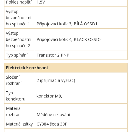
Pokles napětí
1,5V
Výstup
bezpečnostní
ho spínače 1
Připojovací kolík 3, BÍLÁ OSSD1
Výstup
bezpečnostní
Připojovací kolík 4, BLACK OSSD2
ho spínače 2
Typ spínání
Tranzistor 2 PNP
Elektrické rozhraní
Složení
2 (přijímač a vysílač)
rozhraní
Typ
konektor M8,
konektoru
Materiál
rozhraní
Měděné niklování
Materiál zátky
GY384 šedá 30P