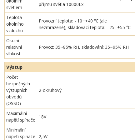
okolním
příjmu světla 10000Lx
světlem
Teplota
Provozní teplota: - 10~+40 ℃ (ale
okolního
nezmrazené), skladovací teplota: - 25 -+55 ℃
vzduchu
Okolní
relativní
Provoz: 35~85% RH, skladování: 35~95% RH
vlhkost
Výstup
Počet
bezpečných
výstupních
2-okruhový
obvodů
(OSSD)
Maximální
18V
napětí spínače
Minimální
napětí spínače
2,5V