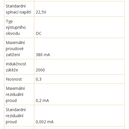
Standardní
spínací napětí
22,5V
Typ
výstupního
obvodu
DC
Maximální
proudové
zatížení
380 mA
Indukčnost
zátěže
2000
Nosnost
0,3
Maximální
reziduální
proud
0,2 mA
Standardní
reziduální
proud
0,002 mA