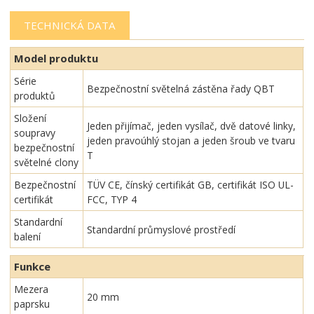
TECHNICKÁ DATA
Model produktu
Série
Bezpečnostní světelná zástěna řady QBT
produktů
Složení
Jeden přijímač, jeden vysílač, dvě datové linky,
soupravy
jeden pravoúhlý stojan a jeden šroub ve tvaru
bezpečnostní
T
světelné clony
Bezpečnostní
TÜV CE, čínský certifikát GB, certifikát ISO UL-
certifikát
FCC, TYP 4
Standardní
Standardní průmyslové prostředí
balení
Funkce
Mezera
20 mm
paprsku