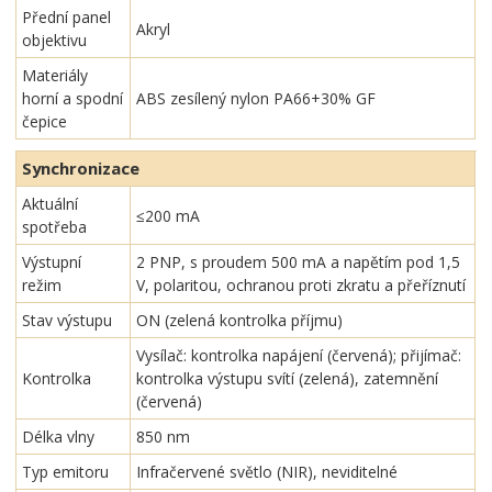
Přední panel
Akryl
objektivu
Materiály
horní a spodní
ABS zesílený nylon PA66+30% GF
čepice
Synchronizace
Aktuální
≤200 mA
spotřeba
Výstupní
2 PNP, s proudem 500 mA a napětím pod 1,5
režim
V, polaritou, ochranou proti zkratu a přeříznutí
Stav výstupu
ON (zelená kontrolka příjmu)
Vysílač: kontrolka napájení (červená); přijímač:
Kontrolka
kontrolka výstupu svítí (zelená), zatemnění
(červená)
Délka vlny
850 nm
Typ emitoru
Infračervené světlo (NIR), neviditelné