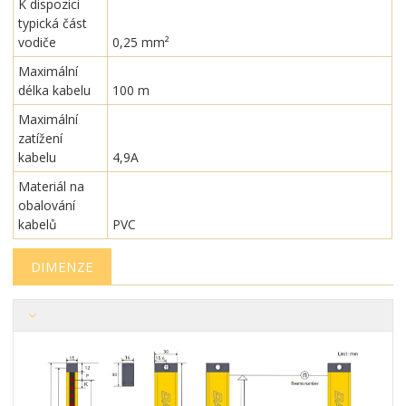
K dispozici
typická část
vodiče
0,25 mm²
Maximální
délka kabelu
100 m
Maximální
zatížení
kabelu
4,9A
Materiál na
obalování
kabelů
PVC
DIMENZE