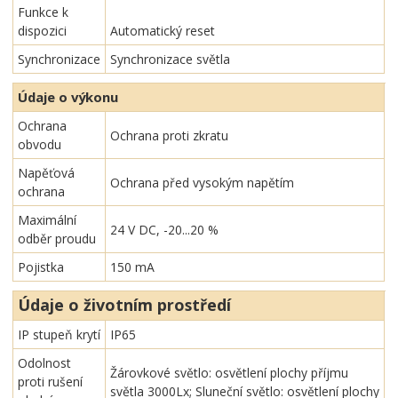
Funkce k
dispozici
Automatický reset
Synchronizace
Synchronizace světla
Údaje o výkonu
Ochrana
Ochrana proti zkratu
obvodu
Napěťová
Ochrana před vysokým napětím
ochrana
Maximální
24 V DC, -20...20 %
odběr proudu
Pojistka
150 mA
Údaje o životním prostředí
IP stupeň krytí
IP65
Odolnost
Žárovkové světlo: osvětlení plochy příjmu
proti rušení
světla 3000Lx; Sluneční světlo: osvětlení plochy