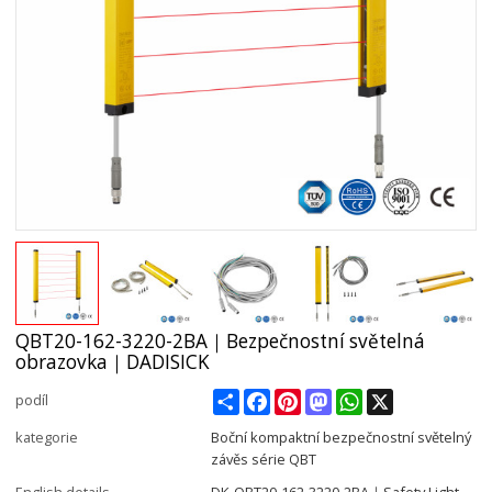
QBT20-162-3220-2BA｜Bezpečnostní světelná
obrazovka｜DADISICK
Share
Facebook
Pinterest
Mastodon
WhatsApp
X
podíl
kategorie
Boční kompaktní bezpečnostní světelný
závěs série QBT
English details
DK-QBT20-162-3220-2BA｜Safety Light