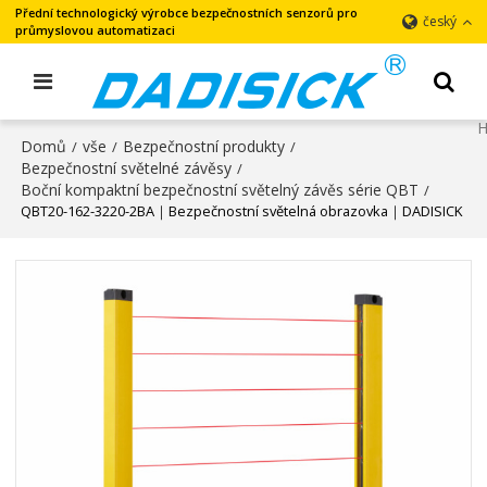
Přední technologický výrobce bezpečnostních senzorů pro
český
průmyslovou automatizaci
Domů
vše
Bezpečnostní produkty
/
/
/
Bezpečnostní světelné závěsy
/
Boční kompaktní bezpečnostní světelný závěs série QBT
/
QBT20-162-3220-2BA｜Bezpečnostní světelná obrazovka｜DADISICK