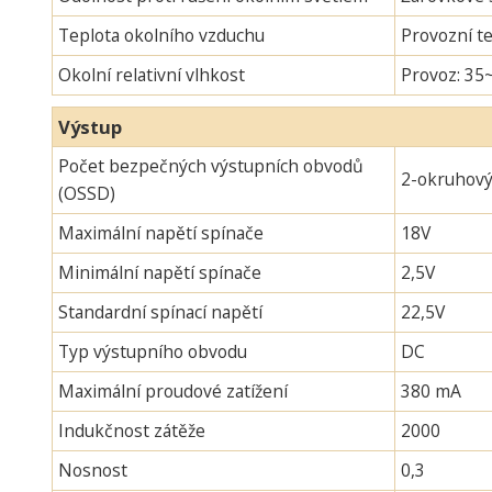
Teplota okolního vzduchu
Provozní te
Okolní relativní vlhkost
Provoz: 35
Výstup
Počet bezpečných výstupních obvodů
2-okruhov
(OSSD)
Maximální napětí spínače
18V
Minimální napětí spínače
2,5V
Standardní spínací napětí
22,5V
Typ výstupního obvodu
DC
Maximální proudové zatížení
380 mA
Indukčnost zátěže
2000
Nosnost
0,3