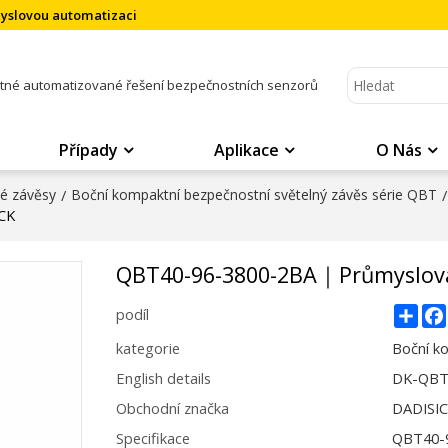
myslovou automatizaci
atné automatizované řešení bezpečnostních senzorů
Případy
Aplikace
O Nás
né závěsy
/
Boční kompaktní bezpečnostní světelný závěs série QBT
/
CK
QBT40-96-3800-2BA｜Průmyslová
Sha
podíl
kategorie
Boční k
English details
DK-QBT4
Obchodní značka
DADISI
Specifikace
QBT40-