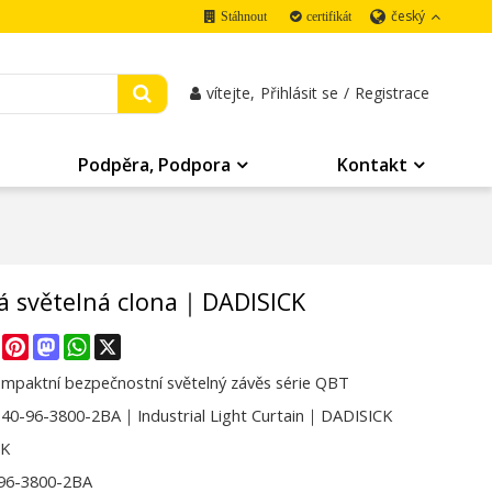
český
Stáhnout
certifikát
vítejte,
Přihlásit se
/
Registrace
Podpěra, Podpora
Kontakt
 světelná clona｜DADISICK
re
Facebook
Pinterest
Mastodon
WhatsApp
X
ompaktní bezpečnostní světelný závěs série QBT
0-96-3800-2BA｜Industrial Light Curtain｜DADISICK
CK
96-3800-2BA