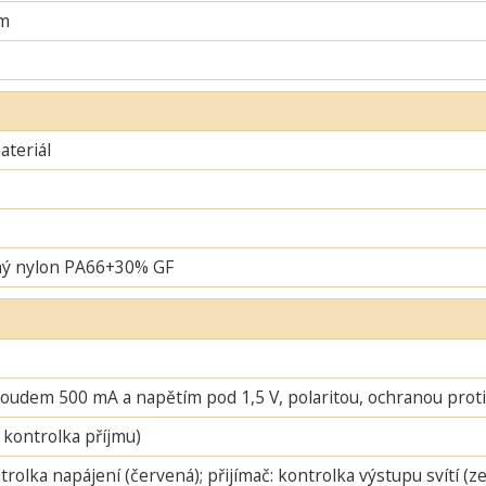
m
teriál
ný nylon PA66+30% GF
oudem 500 mA a napětím pod 1,5 V, polaritou, ochranou proti 
 kontrolka příjmu)
ntrolka napájení (červená); přijímač: kontrolka výstupu svítí (