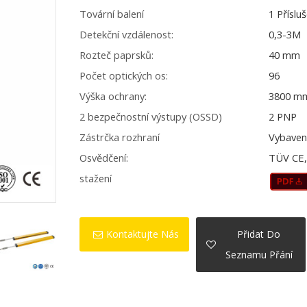
Tovární balení
1 Příslu
Detekční vzdálenost:
0,3-3M
Rozteč paprsků:
40 mm
Počet optických os:
96
Výška ochrany:
3800 m
2 bezpečnostní výstupy (OSSD)
2 PNP
Zástrčka rozhraní
Vybaven
Osvědčení:
TÜV CE, 
stažení
Kontaktujte Nás
Přidat Do
Seznamu Přání