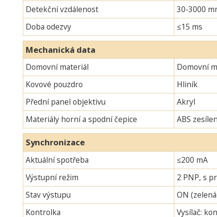
Detekční vzdálenost
30-3000 m
Doba odezvy
≤15 ms
Mechanická data
Domovní materiál
Domovní ma
Kovové pouzdro
Hliník
Přední panel objektivu
Akryl
Materiály horní a spodní čepice
ABS zesíle
Synchronizace
Aktuální spotřeba
≤200 mA
Výstupní režim
2 PNP, s pr
Stav výstupu
ON (zelená
Kontrolka
Vysílač: ko