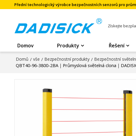
Přední technologický výrobce bezpečnostních senzorů pro prů
Získejte bezpl
Domov
Produkty
Řešení
Domů
/
vše
/
Bezpečnostní produkty
/
Bezpečnostní světel
QBT40-96-3800-2BA｜Průmyslová světelná clona｜DADISI