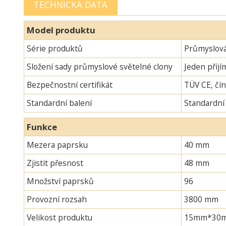
TECHNICKÁ DATA
Model produktu
Série produktů
Průmyslová
Složení sady průmyslové světelné clony
Jeden přijí
Bezpečnostní certifikát
TÜV CE, čín
Standardní balení
Standardní
Funkce
Mezera paprsku
40 mm
Zjistit přesnost
48 mm
Množství paprsků
96
Provozní rozsah
3800 mm
Velikost produktu
15mm*30mm*