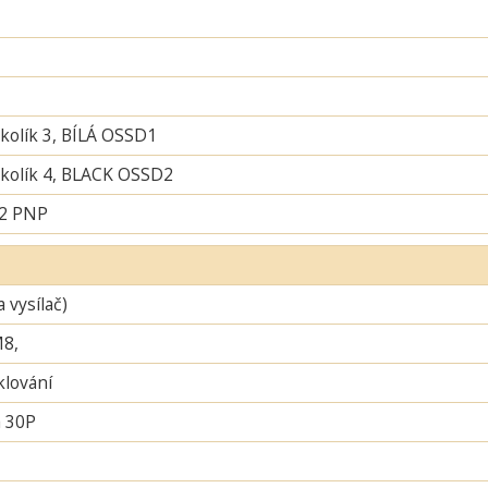
 kolík 3, BÍLÁ OSSD1
í kolík 4, BLACK OSSD2
 2 PNP
a vysílač)
M8,
lování
 30P