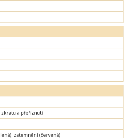
zkratu a přeříznutí
zelená), zatemnění (červená)