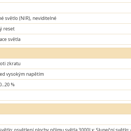
é světlo (NIR), neviditelné
ý reset
ace světla
oti zkratu
řed vysokým napětím
0...20 %
větlo: osvětlení plochy příjmu světla 3000Lx; Sluneční světlo: