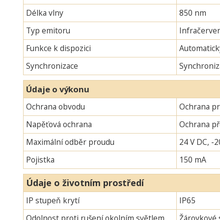
Délka vlny
850 nm
Typ emitoru
Infračerven
Funkce k dispozici
Automatick
Synchronizace
Synchroniz
Údaje o výkonu
Ochrana obvodu
Ochrana pr
Napěťová ochrana
Ochrana p
Maximální odběr proudu
24 V DC, -2
Pojistka
150 mA
Údaje o životním prostředí
IP stupeň krytí
IP65
Odolnost proti rušení okolním světlem
Žárovkové s