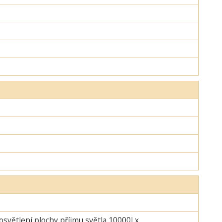
 osvětlení plochy příjmu světla 10000Lx