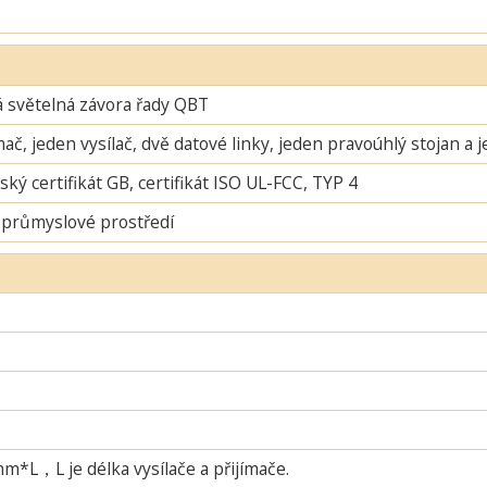
 světelná závora řady QBT
mač, jeden vysílač, dvě datové linky, jeden pravoúhlý stojan a 
ský certifikát GB, certifikát ISO UL-FCC, TYP 4
 průmyslové prostředí
L，L je délka vysílače a přijímače.