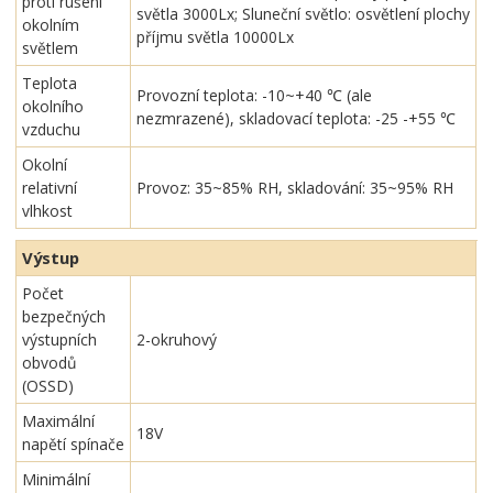
proti rušení
světla 3000Lx; Sluneční světlo: osvětlení plochy
okolním
příjmu světla 10000Lx
světlem
Teplota
Provozní teplota: -10~+40 ℃ (ale
okolního
nezmrazené), skladovací teplota: -25 -+55 ℃
vzduchu
Okolní
relativní
Provoz: 35~85% RH, skladování: 35~95% RH
vlhkost
Výstup
Počet
bezpečných
výstupních
2-okruhový
obvodů
(OSSD)
Maximální
18V
napětí spínače
Minimální