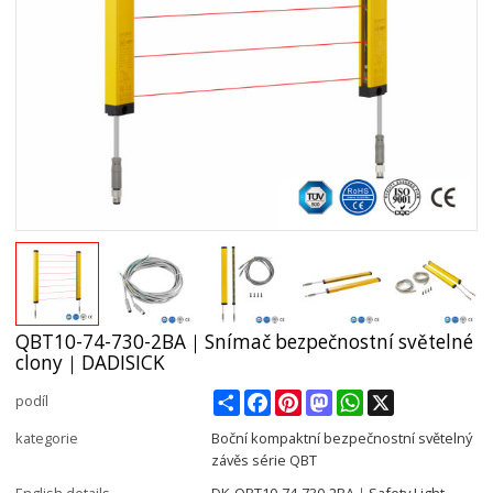
QBT10-74-730-2BA｜Snímač bezpečnostní světelné
clony｜DADISICK
Share
Facebook
Pinterest
Mastodon
WhatsApp
X
podíl
kategorie
Boční kompaktní bezpečnostní světelný
závěs série QBT
English details
DK-QBT10-74-730-2BA｜Safety Light