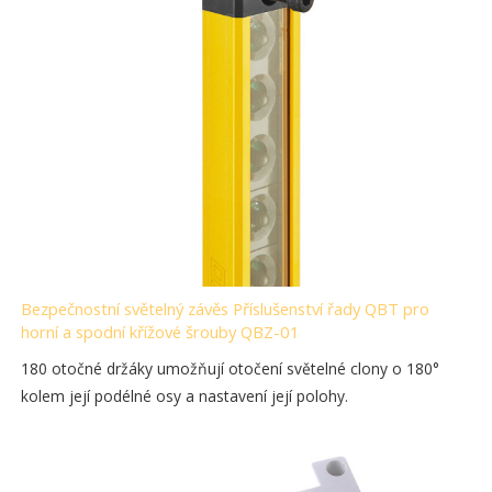
Bezpečnostní světelný závěs Příslušenství řady QBT pro
horní a spodní křížové šrouby QBZ-01
180 otočné držáky umožňují otočení světelné clony o 180°
kolem její podélné osy a nastavení její polohy.