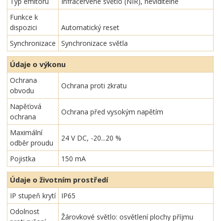
Typ emitoru
Infračervené světlo (NIR), neviditelné
Funkce k
dispozici
Automatický reset
Synchronizace
Synchronizace světla
Údaje o výkonu
Ochrana
Ochrana proti zkratu
obvodu
Napěťová
Ochrana před vysokým napětím
ochrana
Maximální
24 V DC, -20...20 %
odběr proudu
Pojistka
150 mA
Údaje o životním prostředí
IP stupeň krytí
IP65
Odolnost
Žárovkové světlo: osvětlení plochy příjmu