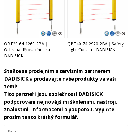
QBT20-64-1260-2BA｜
QBT40-74-2920-2BA｜Safety-
Ochrana děrovacího lisu｜
Light-Curtain｜DADISICK
DADISICK
Staňte se prodejním a servisním partnerem
DADISICK a prodávejte naše produkty ve vaší
zemi!
Tito partneři jsou společností DADISICK
podporováni nejnovějšími školeními, nástroji,
znalostmi, informacemi a podporou. Vyplňte
prosím tento krátký formulář.