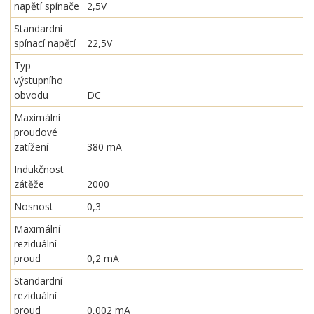
napětí spínače
2,5V
Standardní
spínací napětí
22,5V
Typ
výstupního
obvodu
DC
Maximální
proudové
zatížení
380 mA
Indukčnost
zátěže
2000
Nosnost
0,3
Maximální
reziduální
proud
0,2 mA
Standardní
reziduální
proud
0,002 mA