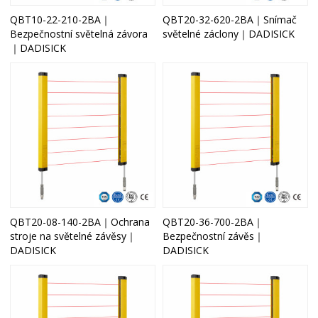
QBT10-22-210-2BA｜
QBT20-32-620-2BA｜Snímač
Bezpečnostní světelná závora
světelné záclony｜DADISICK
｜DADISICK
QBT20-08-140-2BA｜Ochrana
QBT20-36-700-2BA｜
stroje na světelné závěsy｜
Bezpečnostní závěs｜
DADISICK
DADISICK