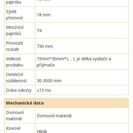
paprsku
Zjistit
18 mm
přesnost
Množství
74
paprsků
Provozní
730 mm
rozsah
Velikost
15mm*30mm*L，L je délka vysílače a
produktu
přijímače.
Detekční
vzdálenost
30-3000 mm
Doba odezvy
≤15 ms
Mechanická data
Domovní
Domovní materiál
materiál
Kovové
Hliník