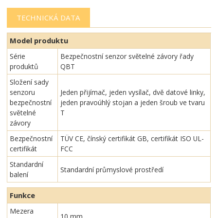
TECHNICKÁ DATA
Model produktu
Série
Bezpečnostní senzor světelné závory řady
produktů
QBT
Složení sady
senzoru
Jeden přijímač, jeden vysílač, dvě datové linky,
bezpečnostní
jeden pravoúhlý stojan a jeden šroub ve tvaru
světelné
T
závory
Bezpečnostní
TÜV CE, čínský certifikát GB, certifikát ISO UL-
certifikát
FCC
Standardní
Standardní průmyslové prostředí
balení
Funkce
Mezera
10 mm