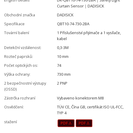
Curtain Sensor｜DADISICK
Obchodní značka
DADISICK
Specifikace
QBT10-74-730-2BA
Tovární balení
1 Příslušenství přijímače a 1 vysílače,
kabel
Detekční vzdálenost:
0,3-3M
Rozteč paprsků:
10 mm
Počet optických os:
74
Výška ochrany:
730 mm
2 bezpečnostní výstupy
2 PNP
(OSSD)
Zástrčka rozhraní
Vybaveno konektorem M8
Osvědčení:
TÜV CE, Čína GB, certifikát ISO UL-FCC,
TYP 4
stažení