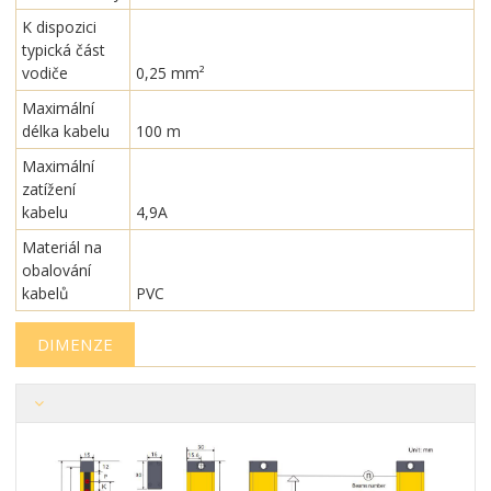
K dispozici
typická část
vodiče
0,25 mm²
Maximální
délka kabelu
100 m
Maximální
zatížení
kabelu
4,9A
Materiál na
obalování
kabelů
PVC
DIMENZE