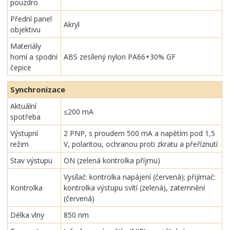
pouzdro
Přední panel
Akryl
objektivu
Materiály
horní a spodní
ABS zesílený nylon PA66+30% GF
čepice
Synchronizace
Aktuální
≤200 mA
spotřeba
Výstupní
2 PNP, s proudem 500 mA a napětím pod 1,5
režim
V, polaritou, ochranou proti zkratu a přeříznutí
Stav výstupu
ON (zelená kontrolka příjmu)
Vysílač: kontrolka napájení (červená); přijímač:
Kontrolka
kontrolka výstupu svítí (zelená), zatemnění
(červená)
Délka vlny
850 nm