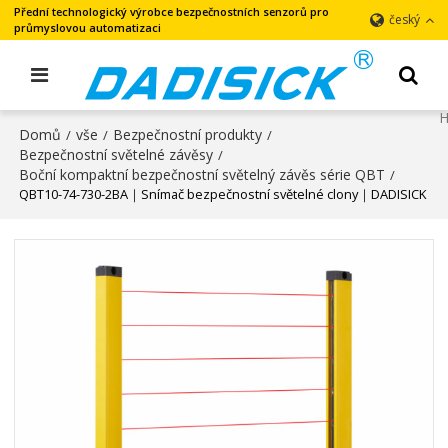
Přední technologický výrobce bezpečnostních senzorů pro
český
průmyslovou automatizaci
Domů
vše
Bezpečnostní produkty
/
/
/
Bezpečnostní světelné závěsy
/
Boční kompaktní bezpečnostní světelný závěs série QBT
/
QBT10-74-730-2BA｜Snímač bezpečnostní světelné clony｜DADISICK