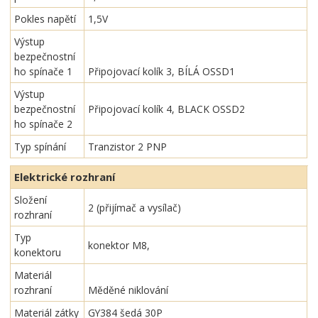
Pokles napětí
1,5V
Výstup
bezpečnostní
ho spínače 1
Připojovací kolík 3, BÍLÁ OSSD1
Výstup
bezpečnostní
Připojovací kolík 4, BLACK OSSD2
ho spínače 2
Typ spínání
Tranzistor 2 PNP
Elektrické rozhraní
Složení
2 (přijímač a vysílač)
rozhraní
Typ
konektor M8,
konektoru
Materiál
rozhraní
Měděné niklování
Materiál zátky
GY384 šedá 30P