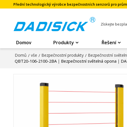
Přední technologický výrobce bezpečnostních senzorů pro prů
Získejte bezpl
Domov
Produkty
Řešení
Domů
/
vše
/
Bezpečnostní produkty
/
Bezpečnostní světel
QBT20-106-2100-2BA｜Bezpečnostní světelná opona｜DA