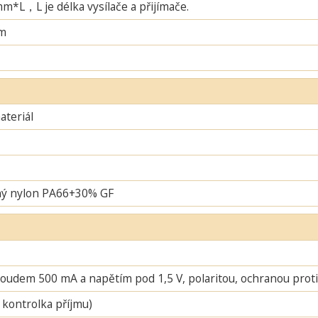
L，L je délka vysílače a přijímače.
m
teriál
ný nylon PA66+30% GF
oudem 500 mA a napětím pod 1,5 V, polaritou, ochranou proti 
 kontrolka příjmu)