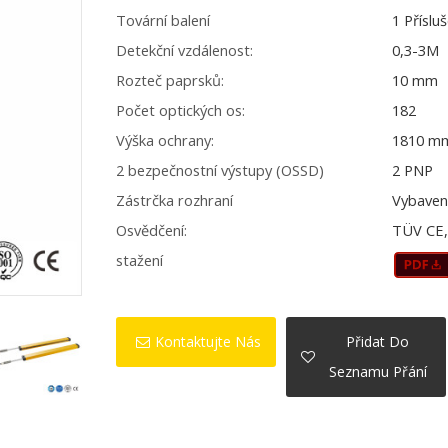
Tovární balení
1 Příslu
Detekční vzdálenost:
0,3-3M
Rozteč paprsků:
10 mm
Počet optických os:
182
Výška ochrany:
1810 m
2 bezpečnostní výstupy (OSSD)
2 PNP
Zástrčka rozhraní
Vybaven
Osvědčení:
TÜV CE, 
stažení
Kontaktujte Nás
Přidat Do
Seznamu Přání