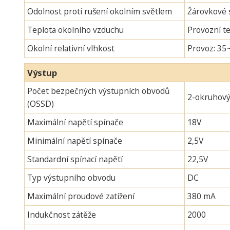
Odolnost proti rušení okolním světlem
Žárovkové s
Teplota okolního vzduchu
Provozní te
Okolní relativní vlhkost
Provoz: 35
Výstup
Počet bezpečných výstupních obvodů
2-okruhov
(OSSD)
Maximální napětí spínače
18V
Minimální napětí spínače
2,5V
Standardní spínací napětí
22,5V
Typ výstupního obvodu
DC
Maximální proudové zatížení
380 mA
Indukčnost zátěže
2000