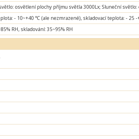
větlo: osvětlení plochy příjmu světla 3000Lx; Sluneční světlo:
plota: - 10~+40 ℃ (ale nezmrazené), skladovací teplota: - 25 
~85% RH, skladování: 35~95% RH
ý