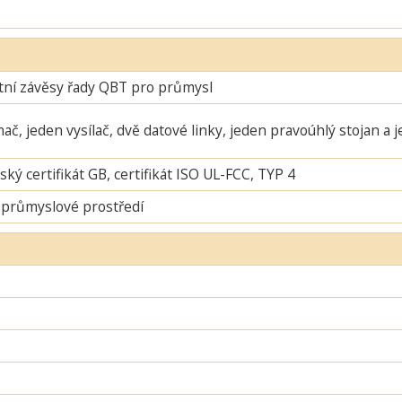
ní závěsy řady QBT pro průmysl
mač, jeden vysílač, dvě datové linky, jeden pravoúhlý stojan a 
ský certifikát GB, certifikát ISO UL-FCC, TYP 4
 průmyslové prostředí