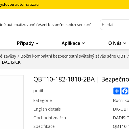
myslovou automatizaci
atné automatizované řešení bezpečnostních senzorů
Případy
Aplikace
O Nás
né závěsy
/
Boční kompaktní bezpečnostní světelný závěs série QBT
/
｜DADISICK
QBT10-182-1810-2BA｜Bezpečnos
Sha
podíl
kategorie
Boční k
English details
DK-QBT1
Obchodní značka
DADISI
Specifikace
QBT10-