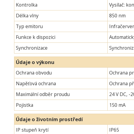
Kontrolka
Vysílač: ko
Délka vlny
850 nm
Typ emitoru
Infračerven
Funkce k dispozici
Automatick
Synchronizace
Synchroniz
Údaje o výkonu
Ochrana obvodu
Ochrana pr
Napěťová ochrana
Ochrana p
Maximální odběr proudu
24 V DC, -2
Pojistka
150 mA
Údaje o životním prostředí
IP stupeň krytí
IP65