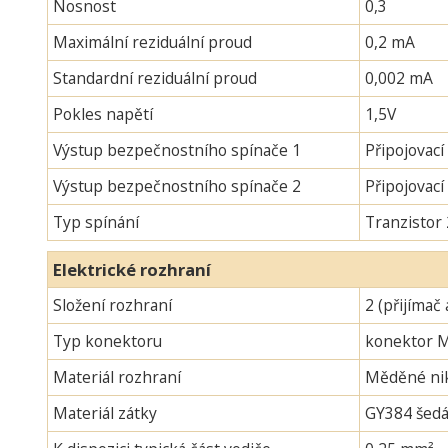
Nosnost
0,3
Maximální reziduální proud
0,2 mA
Standardní reziduální proud
0,002 mA
Pokles napětí
1,5V
Výstup bezpečnostního spínače 1
Připojovací
Výstup bezpečnostního spínače 2
Připojovac
Typ spínání
Tranzistor
Elektrické rozhraní
Složení rozhraní
2 (přijímač 
Typ konektoru
konektor 
Materiál rozhraní
Měděné nik
Materiál zátky
GY384 šedá