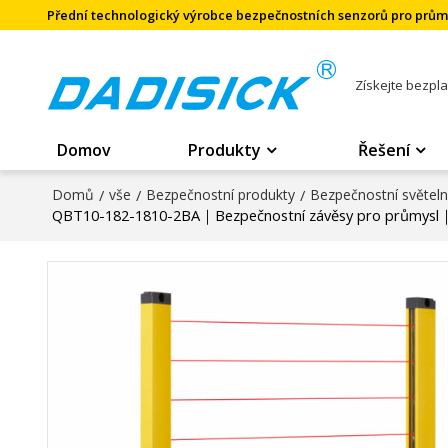
Přední technologický výrobce bezpečnostních senzorů pro prů
Získejte bezpl
Domov
Produkty
Řešení
Domů
/
vše
/
Bezpečnostní produkty
/
Bezpečnostní světel
QBT10-182-1810-2BA｜Bezpečnostní závěsy pro průmysl