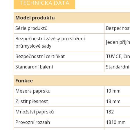
TECHNICKÁ DATA
Model produktu
Série produktů
Bezpečnost
Bezpečnostní závěsy pro složení
Jeden přijí
průmyslové sady
Bezpečnostní certifikát
TÜV CE, čín
Standardní balení
Standardní
Funkce
Mezera paprsku
10 mm
Zjistit přesnost
18 mm
Množství paprsků
182
Provozní rozsah
1810 mm