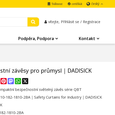
český
Stáhnout
certifikát
vítejte,
Přihlásit se
/
Registrace
Podpěra, Podpora
Kontakt
tní závěsy pro průmysl｜DADISICK
re
Facebook
Pinterest
Mastodon
WhatsApp
X
ompaktní bezpečnostní světelný závěs série QBT
0-182-1810-2BA｜Safety Curtains for Industry｜DADISICK
CK
182-1810-2BA