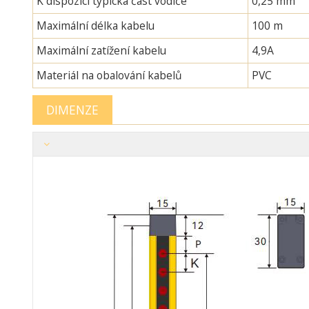
K dispozici typická část vodiče
0,25 mm²
Maximální délka kabelu
100 m
Maximální zatížení kabelu
4,9A
Materiál na obalování kabelů
PVC
DIMENZE