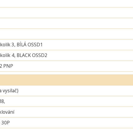
 kolík 3, BÍLÁ OSSD1
í kolík 4, BLACK OSSD2
 2 PNP
a vysílač)
M8,
lování
 30P