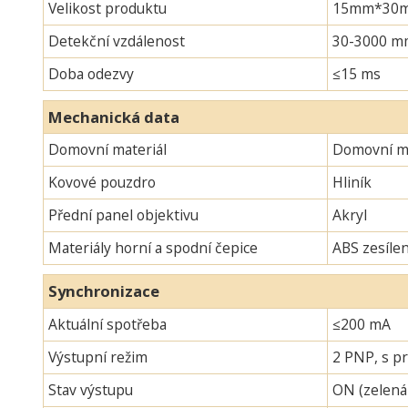
Velikost produktu
15mm*30mm*
Detekční vzdálenost
30-3000 m
Doba odezvy
≤15 ms
Mechanická data
Domovní materiál
Domovní ma
Kovové pouzdro
Hliník
Přední panel objektivu
Akryl
Materiály horní a spodní čepice
ABS zesíle
Synchronizace
Aktuální spotřeba
≤200 mA
Výstupní režim
2 PNP, s pr
Stav výstupu
ON (zelená