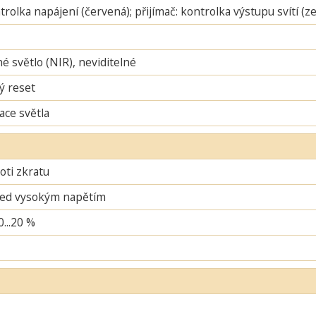
ntrolka napájení (červená); přijímač: kontrolka výstupu svítí (
é světlo (NIR), neviditelné
ý reset
ace světla
oti zkratu
řed vysokým napětím
0...20 %