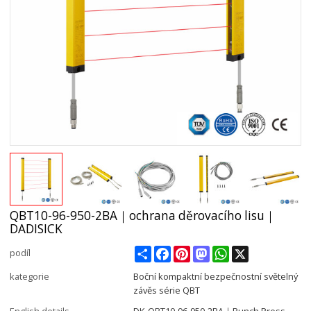
QBT10-96-950-2BA｜ochrana děrovacího lisu｜
DADISICK
Share
Facebook
Pinterest
Mastodon
WhatsApp
X
podíl
kategorie
Boční kompaktní bezpečnostní světelný
závěs série QBT
English details
DK-QBT10-96-950-2BA｜Punch Press