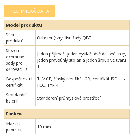
TECHNICKÁ DATA
Model produktu
Série
Ochranný kryt lisu řady QBT
produktů
Složení
Jeden přijímač, jeden vysílač, dvě datové linky,
ochranné
jeden pravoúhlý stojan a jeden šroub ve tvaru
sady pro
T
děrovací lis
Bezpečnostní
TÜV CE, čínský certifikát GB, certifikát ISO UL-
certifikát
FCC, TYP 4
Standardní
Standardní průmyslové prostředí
balení
Funkce
Mezera
10 mm
paprsku