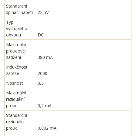
Standardní
spínací napětí
22,5V
Typ
výstupního
obvodu
DC
Maximální
proudové
zatížení
380 mA
Indukčnost
zátěže
2000
Nosnost
0,3
Maximální
reziduální
proud
0,2 mA
Standardní
reziduální
proud
0,002 mA