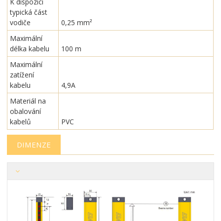
K dispozici
typická část
vodiče
0,25 mm²
Maximální
délka kabelu
100 m
Maximální
zatížení
kabelu
4,9A
Materiál na
obalování
kabelů
PVC
DIMENZE