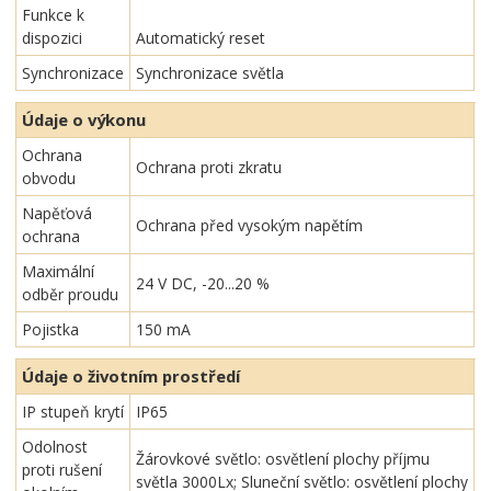
Funkce k
dispozici
Automatický reset
Synchronizace
Synchronizace světla
Údaje o výkonu
Ochrana
Ochrana proti zkratu
obvodu
Napěťová
Ochrana před vysokým napětím
ochrana
Maximální
24 V DC, -20...20 %
odběr proudu
Pojistka
150 mA
Údaje o životním prostředí
IP stupeň krytí
IP65
Odolnost
Žárovkové světlo: osvětlení plochy příjmu
proti rušení
světla 3000Lx; Sluneční světlo: osvětlení plochy