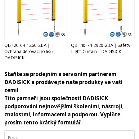
QBT20-64-1260-2BA｜
QBT40-74-2920-2BA｜Safety-
Ochrana děrovacího lisu｜
Light-Curtain｜DADISICK
DADISICK
Staňte se prodejním a servisním partnerem
DADISICK a prodávejte naše produkty ve vaší
zemi!
Tito partneři jsou společností DADISICK
podporováni nejnovějšími školeními, nástroji,
znalostmi, informacemi a podporou. Vyplňte
prosím tento krátký formulář.