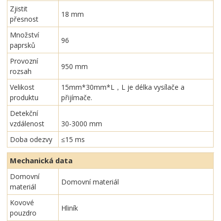
Zjistit
18 mm
přesnost
Množství
96
paprsků
Provozní
950 mm
rozsah
Velikost
15mm*30mm*L，L je délka vysílače a
produktu
přijímače.
Detekční
vzdálenost
30-3000 mm
Doba odezvy
≤15 ms
Mechanická data
Domovní
Domovní materiál
materiál
Kovové
Hliník
pouzdro