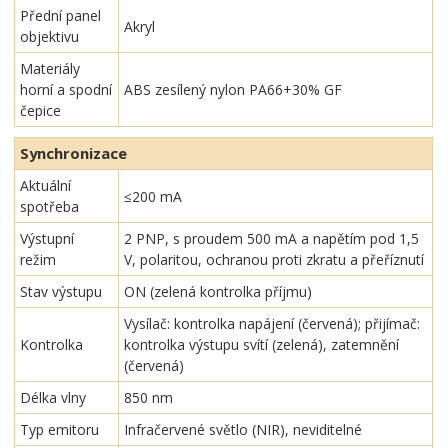
Přední panel
Akryl
objektivu
Materiály
horní a spodní
ABS zesílený nylon PA66+30% GF
čepice
Synchronizace
Aktuální
≤200 mA
spotřeba
Výstupní
2 PNP, s proudem 500 mA a napětím pod 1,5
režim
V, polaritou, ochranou proti zkratu a přeříznutí
Stav výstupu
ON (zelená kontrolka příjmu)
Vysílač: kontrolka napájení (červená); přijímač:
Kontrolka
kontrolka výstupu svítí (zelená), zatemnění
(červená)
Délka vlny
850 nm
Typ emitoru
Infračervené světlo (NIR), neviditelné