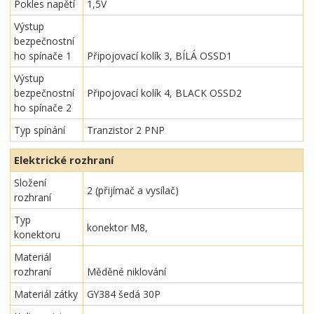
Pokles napětí
1,5V
Výstup
bezpečnostní
ho spínače 1
Připojovací kolík 3, BÍLÁ OSSD1
Výstup
bezpečnostní
Připojovací kolík 4, BLACK OSSD2
ho spínače 2
Typ spínání
Tranzistor 2 PNP
Elektrické rozhraní
Složení
2 (přijímač a vysílač)
rozhraní
Typ
konektor M8,
konektoru
Materiál
rozhraní
Měděné niklování
Materiál zátky
GY384 šedá 30P