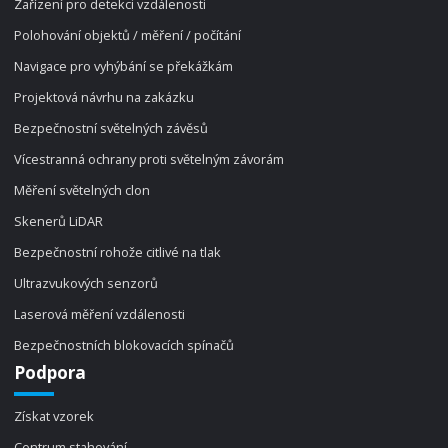
Zařízení pro detekci vzdálenosti
Polohování objektů / měření / počítání
Navigace pro vyhýbání se překážkám
Projektová návrhu na zakázku
Bezpečnostní světelných závěsů
Vícestranná ochrany proti světelným závorám
Měření světelných clon
Skenerů LiDAR
Bezpečnostní rohože citlivé na tlak
Ultrazvukových senzorů
Laserová měření vzdálenosti
Bezpečnostních blokovacích spínačů
Podpora
Získat vzorek
Centrum stahování