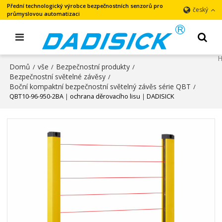
Přední technologický výrobce bezpečnostních senzorů pro
český
průmyslovou automatizaci
Domů
vše
Bezpečnostní produkty
/
/
/
Bezpečnostní světelné závěsy
/
Boční kompaktní bezpečnostní světelný závěs série QBT
/
QBT10-96-950-2BA｜ochrana děrovacího lisu｜DADISICK