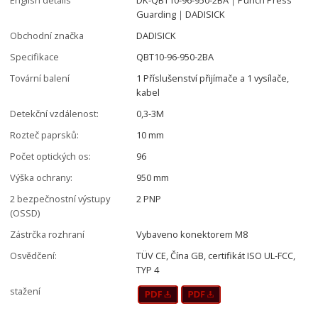
Guarding｜DADISICK
Obchodní značka
DADISICK
Specifikace
QBT10-96-950-2BA
Tovární balení
1 Příslušenství přijímače a 1 vysílače,
kabel
Detekční vzdálenost:
0,3-3M
Rozteč paprsků:
10 mm
Počet optických os:
96
Výška ochrany:
950 mm
2 bezpečnostní výstupy
2 PNP
(OSSD)
Zástrčka rozhraní
Vybaveno konektorem M8
Osvědčení:
TÜV CE, Čína GB, certifikát ISO UL-FCC,
TYP 4
stažení