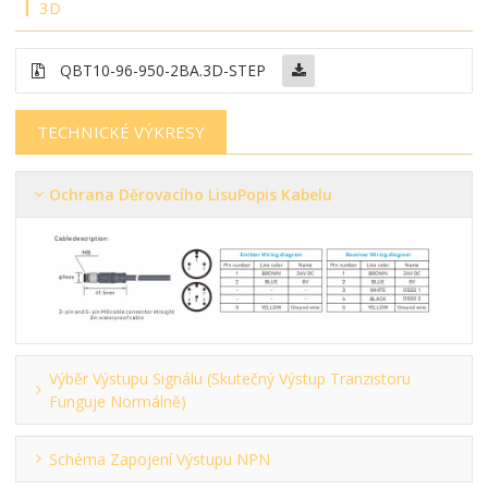
3D
QBT10-96-950-2BA.3D-STEP
TECHNICKÉ VÝKRESY
Ochrana Děrovacího Lisu
Popis Kabelu
Výběr Výstupu Signálu (skutečný Výstup Tranzistoru
Funguje Normálně)
Schéma Zapojení Výstupu NPN