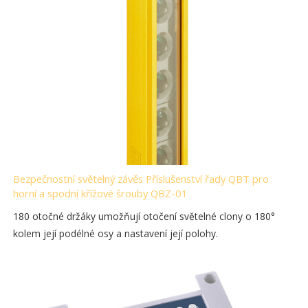
Bezpečnostní světelný závěs Příslušenství řady QBT pro
horní a spodní křížové šrouby QBZ-01
180 otočné držáky umožňují otočení světelné clony o 180°
kolem její podélné osy a nastavení její polohy.