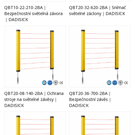
QBT10-22-210-2BA｜
QBT20-32-620-2BA｜Snímač
Bezpečnostní světelná závora
světelné záclony｜DADISICK
｜DADISICK
QBT20-08-140-2BA｜Ochrana
QBT20-36-700-2BA｜
stroje na světelné závěsy｜
Bezpečnostní závěs｜
DADISICK
DADISICK