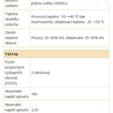
okolním
příjmu světla 10000Lx
světlem
Teplota
Provozní teplota: -10~+40 ℃ (ale
okolního
nezmrazené), skladovací teplota: -25 -+55 ℃
vzduchu
Okolní
relativní
Provoz: 35~85% RH, skladování: 35~95% RH
vlhkost
Výstup
Počet
bezpečných
výstupních
2-okruhový
obvodů
(OSSD)
Maximální
18V
napětí spínače
Minimální
napětí spínače
2,5V