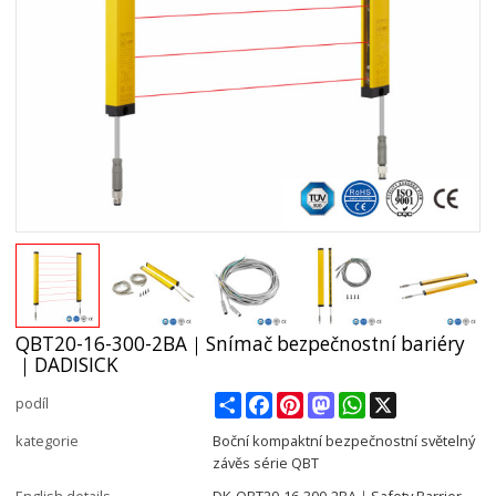
QBT20-16-300-2BA｜Snímač bezpečnostní bariéry
｜DADISICK
Share
Facebook
Pinterest
Mastodon
WhatsApp
X
podíl
kategorie
Boční kompaktní bezpečnostní světelný
závěs série QBT
English details
DK-QBT20-16-300-2BA｜Safety Barrier