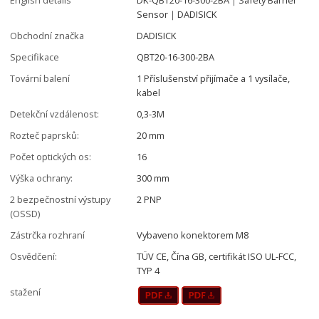
Sensor｜DADISICK
Obchodní značka
DADISICK
Specifikace
QBT20-16-300-2BA
Tovární balení
1 Příslušenství přijímače a 1 vysílače,
kabel
Detekční vzdálenost:
0,3-3M
Rozteč paprsků:
20 mm
Počet optických os:
16
Výška ochrany:
300 mm
2 bezpečnostní výstupy
2 PNP
(OSSD)
Zástrčka rozhraní
Vybaveno konektorem M8
Osvědčení:
TÜV CE, Čína GB, certifikát ISO UL-FCC,
TYP 4
stažení