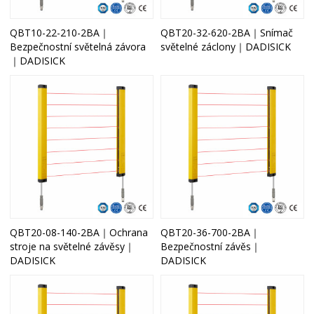
QBT10-22-210-2BA｜
QBT20-32-620-2BA｜Snímač
Bezpečnostní světelná závora
světelné záclony｜DADISICK
｜DADISICK
QBT20-08-140-2BA｜Ochrana
QBT20-36-700-2BA｜
stroje na světelné závěsy｜
Bezpečnostní závěs｜
DADISICK
DADISICK