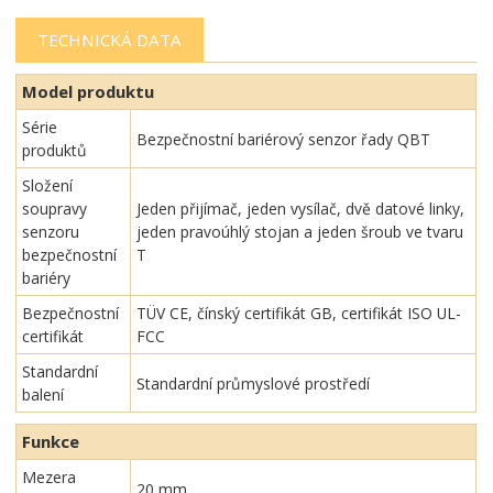
TECHNICKÁ DATA
Model produktu
Série
Bezpečnostní bariérový senzor řady QBT
produktů
Složení
soupravy
Jeden přijímač, jeden vysílač, dvě datové linky,
senzoru
jeden pravoúhlý stojan a jeden šroub ve tvaru
bezpečnostní
T
bariéry
Bezpečnostní
TÜV CE, čínský certifikát GB, certifikát ISO UL-
certifikát
FCC
Standardní
Standardní průmyslové prostředí
balení
Funkce
Mezera
20 mm