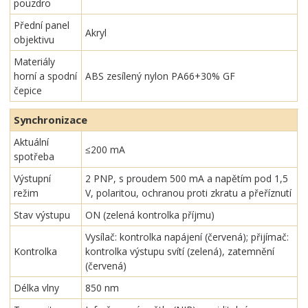
pouzdro
Přední panel
Akryl
objektivu
Materiály
horní a spodní
ABS zesílený nylon PA66+30% GF
čepice
Synchronizace
Aktuální
≤200 mA
spotřeba
Výstupní
2 PNP, s proudem 500 mA a napětím pod 1,5
režim
V, polaritou, ochranou proti zkratu a přeříznutí
Stav výstupu
ON (zelená kontrolka příjmu)
Vysílač: kontrolka napájení (červená); přijímač:
Kontrolka
kontrolka výstupu svítí (zelená), zatemnění
(červená)
Délka vlny
850 nm