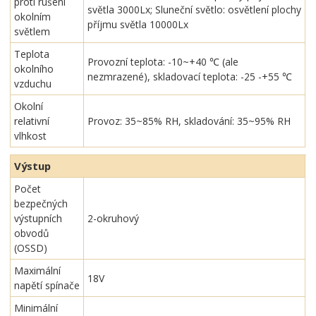
proti rušení
světla 3000Lx; Sluneční světlo: osvětlení plochy
okolním
příjmu světla 10000Lx
světlem
Teplota
Provozní teplota: -10~+40 ℃ (ale
okolního
nezmrazené), skladovací teplota: -25 -+55 ℃
vzduchu
Okolní
relativní
Provoz: 35~85% RH, skladování: 35~95% RH
vlhkost
Výstup
Počet
bezpečných
výstupních
2-okruhový
obvodů
(OSSD)
Maximální
18V
napětí spínače
Minimální