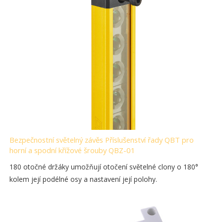
Bezpečnostní světelný závěs Příslušenství řady QBT pro
horní a spodní křížové šrouby QBZ-01
180 otočné držáky umožňují otočení světelné clony o 180°
kolem její podélné osy a nastavení její polohy.