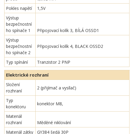
Pokles napětí
1,5V
Výstup
bezpečnostní
ho spínače 1
Připojovací kolík 3, BÍLÁ OSSD1
Výstup
bezpečnostní
Připojovací kolík 4, BLACK OSSD2
ho spínače 2
Typ spínání
Tranzistor 2 PNP
Elektrické rozhraní
Složení
2 (přijímač a vysílač)
rozhraní
Typ
konektor M8,
konektoru
Materiál
rozhraní
Měděné niklování
Materiál zátky
GY384 šedá 30P