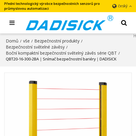
Přední technologický výrobce bezpečnostních senzorů pro
český
průmyslovou automatizaci
Domů
vše
Bezpečnostní produkty
/
/
/
Bezpečnostní světelné závěsy
/
Boční kompaktní bezpečnostní světelný závěs série QBT
/
QBT20-16-300-2BA｜Snímač bezpečnostní bariéry｜DADISICK