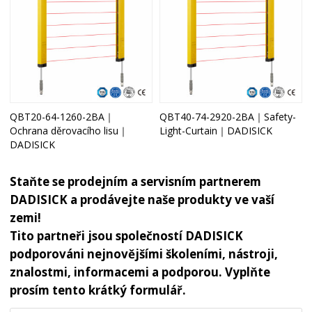
QBT20-64-1260-2BA｜
QBT40-74-2920-2BA｜Safety-
Ochrana děrovacího lisu｜
Light-Curtain｜DADISICK
DADISICK
Staňte se prodejním a servisním partnerem
DADISICK a prodávejte naše produkty ve vaší
zemi!
Tito partneři jsou společností DADISICK
podporováni nejnovějšími školeními, nástroji,
znalostmi, informacemi a podporou. Vyplňte
prosím tento krátký formulář.