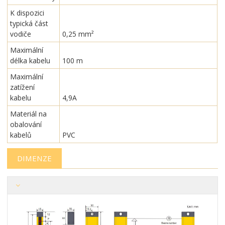
K dispozici
typická část
vodiče
0,25 mm²
Maximální
délka kabelu
100 m
Maximální
zatížení
kabelu
4,9A
Materiál na
obalování
kabelů
PVC
DIMENZE