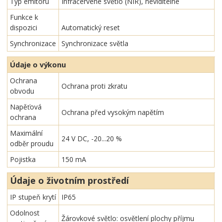
Typ emitoru
Infračervené světlo (NIR), neviditelné
Funkce k
dispozici
Automatický reset
Synchronizace
Synchronizace světla
Údaje o výkonu
Ochrana
Ochrana proti zkratu
obvodu
Napěťová
Ochrana před vysokým napětím
ochrana
Maximální
24 V DC, -20...20 %
odběr proudu
Pojistka
150 mA
Údaje o životním prostředí
IP stupeň krytí
IP65
Odolnost
Žárovkové světlo: osvětlení plochy příjmu