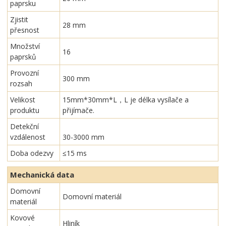
paprsku
Zjistit
28 mm
přesnost
Množství
16
paprsků
Provozní
300 mm
rozsah
Velikost
15mm*30mm*L，L je délka vysílače a
produktu
přijímače.
Detekční
vzdálenost
30-3000 mm
Doba odezvy
≤15 ms
Mechanická data
Domovní
Domovní materiál
materiál
Kovové
Hliník