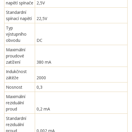
napětí spínače
2,5V
Standardní
spínací napětí
22,5V
Typ
výstupního
obvodu
DC
Maximální
proudové
zatížení
380 mA
Indukčnost
zátěže
2000
Nosnost
0,3
Maximální
reziduální
proud
0,2 mA
Standardní
reziduální
proud
0,002 mA