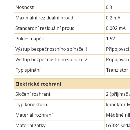
Nosnost
0,3
Maximální reziduální proud
0,2 mA
Standardní reziduální proud
0,002 mA
Pokles napětí
1,5V
Výstup bezpečnostního spínače 1
Připojovací
Výstup bezpečnostního spínače 2
Připojovac
Typ spínání
Tranzistor
Elektrické rozhraní
Složení rozhraní
2 (přijímač 
Typ konektoru
konektor 
Materiál rozhraní
Měděné nik
Materiál zátky
GY384 šedá