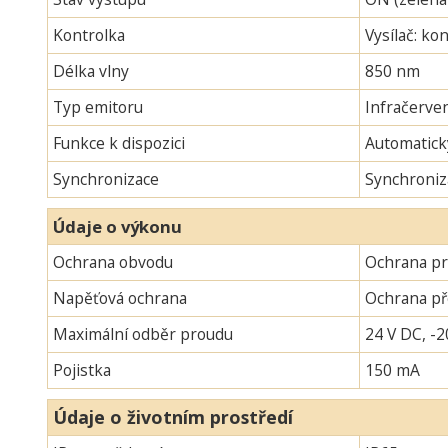
Kontrolka
Vysílač: ko
Délka vlny
850 nm
Typ emitoru
Infračerven
Funkce k dispozici
Automatick
Synchronizace
Synchroniz
Údaje o výkonu
Ochrana obvodu
Ochrana pr
Napěťová ochrana
Ochrana p
Maximální odběr proudu
24 V DC, -2
Pojistka
150 mA
Údaje o životním prostředí