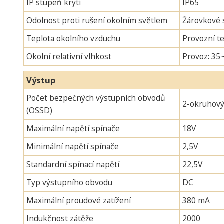
IP stupeň krytí
IP65
Odolnost proti rušení okolním světlem
Žárovkové s
Teplota okolního vzduchu
Provozní te
Okolní relativní vlhkost
Provoz: 35
Výstup
Počet bezpečných výstupních obvodů
2-okruhov
(OSSD)
Maximální napětí spínače
18V
Minimální napětí spínače
2,5V
Standardní spínací napětí
22,5V
Typ výstupního obvodu
DC
Maximální proudové zatížení
380 mA
Indukčnost zátěže
2000