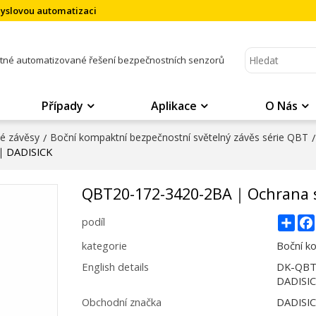
myslovou automatizaci
atné automatizované řešení bezpečnostních senzorů
Případy
Aplikace
O Nás
né závěsy
/
Boční kompaktní bezpečnostní světelný závěs série QBT
/
y｜DADISICK
QBT20-172-3420-2BA｜Ochrana s
Sha
podíl
kategorie
Boční k
English details
DK-QBT2
DADISI
Obchodní značka
DADISI