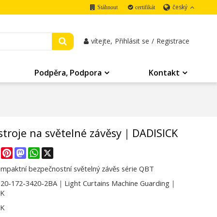
český
Stáhnout
certifikát
vítejte,
Přihlásit se
/
Registrace
Podpěra, Podpora
Kontakt
troje na světelné závěsy｜DADISICK
re
Facebook
Pinterest
Mastodon
WhatsApp
X
ompaktní bezpečnostní světelný závěs série QBT
0-172-3420-2BA｜Light Curtains Machine Guarding｜
CK
CK