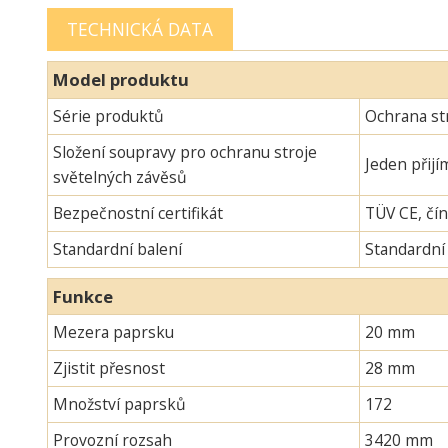
TECHNICKÁ DATA
Model produktu
Série produktů
Ochrana st
Složení soupravy pro ochranu stroje
Jeden přijí
světelných závěsů
Bezpečnostní certifikát
TÜV CE, čín
Standardní balení
Standardní
Funkce
Mezera paprsku
20 mm
Zjistit přesnost
28 mm
Množství paprsků
172
Provozní rozsah
3420 mm