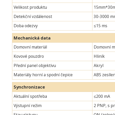
Velikost produktu
15mm*30mm*
Detekční vzdálenost
30-3000 m
Doba odezvy
≤15 ms
Mechanická data
Domovní materiál
Domovní ma
Kovové pouzdro
Hliník
Přední panel objektivu
Akryl
Materiály horní a spodní čepice
ABS zesíle
Synchronizace
Aktuální spotřeba
≤200 mA
Výstupní režim
2 PNP, s pr
Stav výstupu
ON (zelená