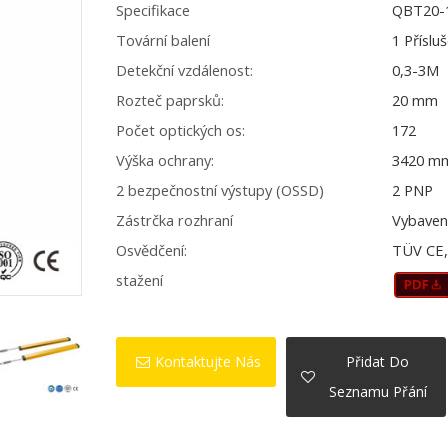
Specifikace
QBT20-
Tovární balení
1 Příslu
Detekční vzdálenost:
0,3-3M
Rozteč paprsků:
20 mm
Počet optických os:
172
Výška ochrany:
3420 m
2 bezpečnostní výstupy (OSSD)
2 PNP
Zástrčka rozhraní
Vybaven
Osvědčení:
TÜV CE, 
stažení
Kontaktujte Nás
Přidat Do
Seznamu Přání