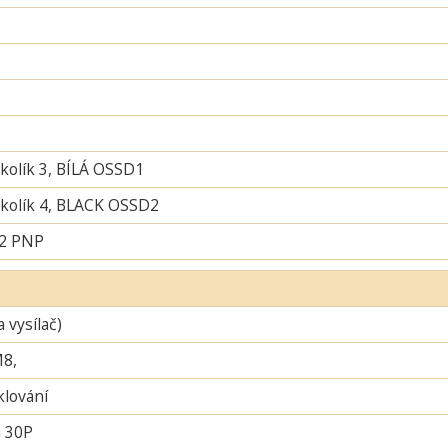
 kolík 3, BÍLÁ OSSD1
í kolík 4, BLACK OSSD2
 2 PNP
a vysílač)
M8,
lování
 30P