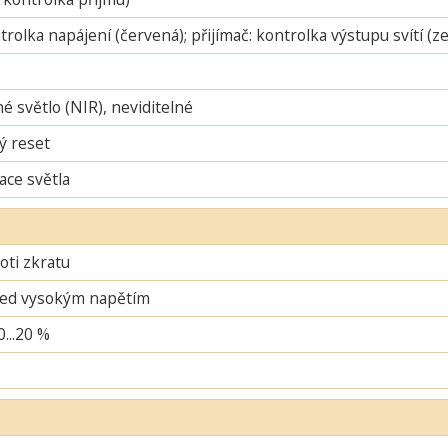
ntrolka napájení (červená); přijímač: kontrolka výstupu svítí (
é světlo (NIR), neviditelné
ý reset
ace světla
oti zkratu
řed vysokým napětím
0...20 %