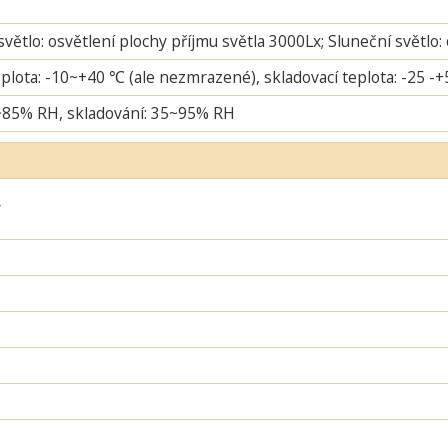
větlo: osvětlení plochy příjmu světla 3000Lx; Sluneční světlo:
plota: -10~+40 ℃ (ale nezmrazené), skladovací teplota: -25 -
~85% RH, skladování: 35~95% RH
ý