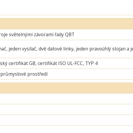
roje světelnými závorami řady QBT
mač, jeden vysílač, dvě datové linky, jeden pravoúhlý stojan a 
ský certifikát GB, certifikát ISO UL-FCC, TYP 4
 průmyslové prostředí