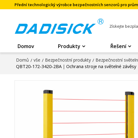
Přední technologický výrobce bezpečnostních senzorů pro prů
Získejte bezpl
Domov
Produkty
Řešení
Domů
/
vše
/
Bezpečnostní produkty
/
Bezpečnostní světel
QBT20-172-3420-2BA｜Ochrana stroje na světelné závěs