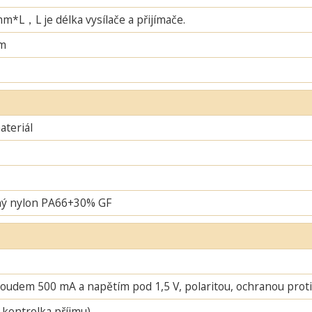
L，L je délka vysílače a přijímače.
m
teriál
ný nylon PA66+30% GF
oudem 500 mA a napětím pod 1,5 V, polaritou, ochranou proti 
 kontrolka příjmu)