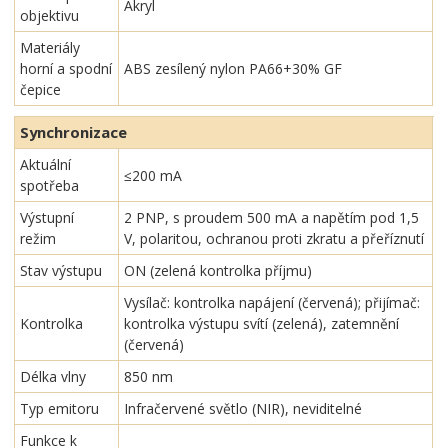
Akryl
objektivu
Materiály
horní a spodní
ABS zesílený nylon PA66+30% GF
čepice
Synchronizace
Aktuální
≤200 mA
spotřeba
Výstupní
2 PNP, s proudem 500 mA a napětím pod 1,5
režim
V, polaritou, ochranou proti zkratu a přeříznutí
Stav výstupu
ON (zelená kontrolka příjmu)
Vysílač: kontrolka napájení (červená); přijímač:
Kontrolka
kontrolka výstupu svítí (zelená), zatemnění
(červená)
Délka vlny
850 nm
Typ emitoru
Infračervené světlo (NIR), neviditelné
Funkce k