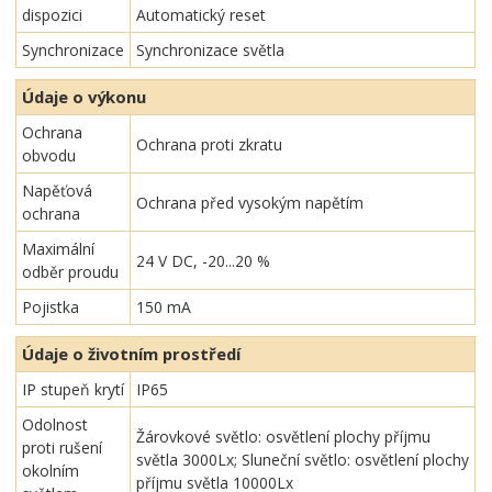
dispozici
Automatický reset
Synchronizace
Synchronizace světla
Údaje o výkonu
Ochrana
Ochrana proti zkratu
obvodu
Napěťová
Ochrana před vysokým napětím
ochrana
Maximální
24 V DC, -20...20 %
odběr proudu
Pojistka
150 mA
Údaje o životním prostředí
IP stupeň krytí
IP65
Odolnost
Žárovkové světlo: osvětlení plochy příjmu
proti rušení
světla 3000Lx; Sluneční světlo: osvětlení plochy
okolním
příjmu světla 10000Lx