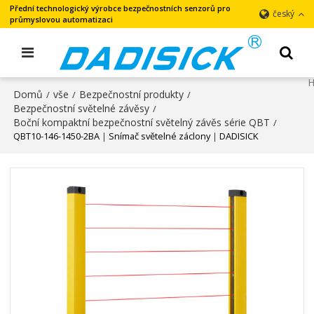
Přední technologický výrobce bezpečnostních senzorů pro
český
průmyslovou automatizaci
Domů
vše
Bezpečnostní produkty
/
/
/
Bezpečnostní světelné závěsy
/
Boční kompaktní bezpečnostní světelný závěs série QBT
/
QBT10-146-1450-2BA｜Snímač světelné záclony｜DADISICK