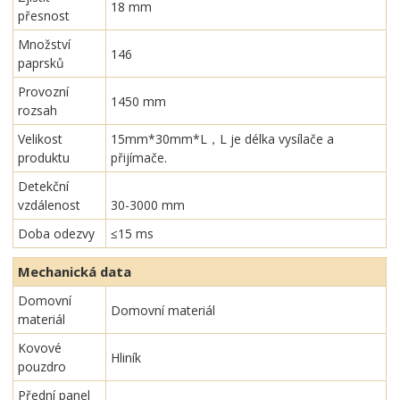
18 mm
přesnost
Množství
146
paprsků
Provozní
1450 mm
rozsah
Velikost
15mm*30mm*L，L je délka vysílače a
produktu
přijímače.
Detekční
vzdálenost
30-3000 mm
Doba odezvy
≤15 ms
Mechanická data
Domovní
Domovní materiál
materiál
Kovové
Hliník
pouzdro
Přední panel