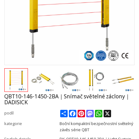
QBT10-146-1450-2BA｜Snímač světelné záclony｜
DADISICK
Share
Facebook
Pinterest
Mastodon
WhatsApp
X
podíl
kategorie
Boční kompaktní bezpečnostní světelný
závěs série QBT
English details
DK-QBT10-146-1450-2BA｜Light Curtain