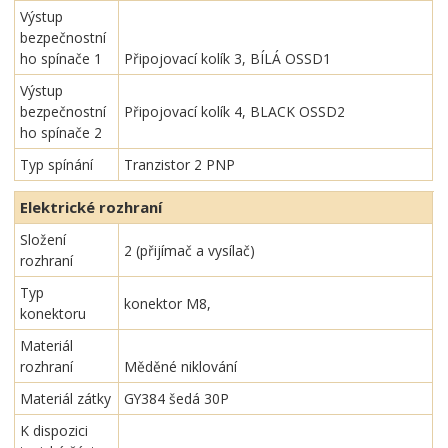
Výstup
bezpečnostní
ho spínače 1
Připojovací kolík 3, BÍLÁ OSSD1
Výstup
bezpečnostní
Připojovací kolík 4, BLACK OSSD2
ho spínače 2
Typ spínání
Tranzistor 2 PNP
Elektrické rozhraní
Složení
2 (přijímač a vysílač)
rozhraní
Typ
konektor M8,
konektoru
Materiál
rozhraní
Měděné niklování
Materiál zátky
GY384 šedá 30P
K dispozici