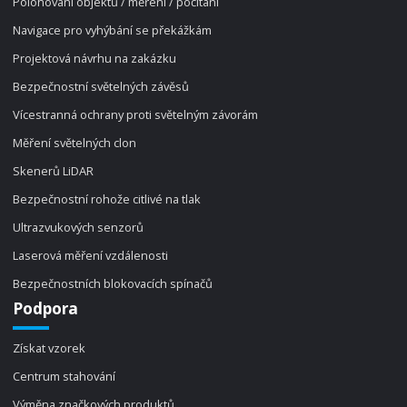
Polohování objektů / měření / počítání
Navigace pro vyhýbání se překážkám
Projektová návrhu na zakázku
Bezpečnostní světelných závěsů
Vícestranná ochrany proti světelným závorám
Měření světelných clon
Skenerů LiDAR
Bezpečnostní rohože citlivé na tlak
Ultrazvukových senzorů
Laserová měření vzdálenosti
Bezpečnostních blokovacích spínačů
Podpora
Získat vzorek
Centrum stahování
Výměna značkových produktů