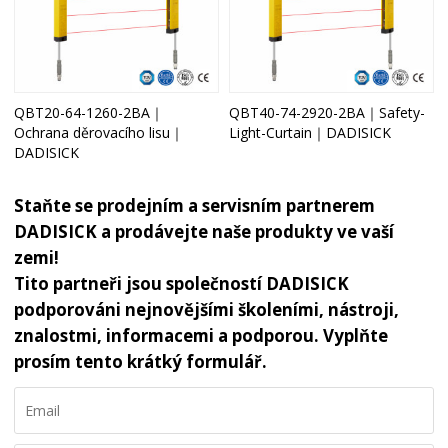
QBT20-64-1260-2BA｜
QBT40-74-2920-2BA｜Safety-
Ochrana děrovacího lisu｜
Light-Curtain｜DADISICK
DADISICK
Staňte se prodejním a servisním partnerem
DADISICK a prodávejte naše produkty ve vaší
zemi!
Tito partneři jsou společností DADISICK
podporováni nejnovějšími školeními, nástroji,
znalostmi, informacemi a podporou. Vyplňte
prosím tento krátký formulář.