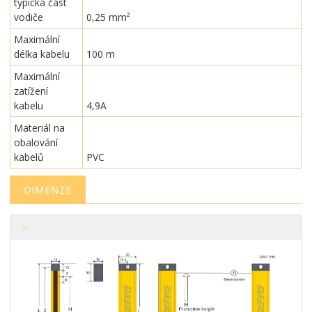
typická část
vodiče
0,25 mm²
Maximální
délka kabelu
100 m
Maximální
zatížení
kabelu
4,9A
Materiál na
obalování
kabelů
PVC
DIMENZE