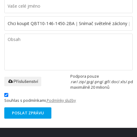
Podpora pouze
.rar/.zip/.jpg/.png/.gif/.doc/.xls/.pdf,
Příslušenství
maximálně 20 milionů
Souhlas s podmínkami,
Podmínky služby
POSLAT ZPRÁVU