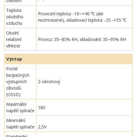
světlem
Teplota
Provozní teplota: -10~+40 ℃ (ale
okolního
nezmrazené), skladovací teplota: -25 -+55 ℃
vzduchu
Okolní
relativní
Provoz: 35~85% RH, skladování: 35~95% RH
vlhkost
Výstup
Počet
bezpečných
výstupních
2-okruhový
obvodů
(OSSD)
Maximální
18V
napětí spínače
Minimální
napětí spínače
2,5V
Standardní