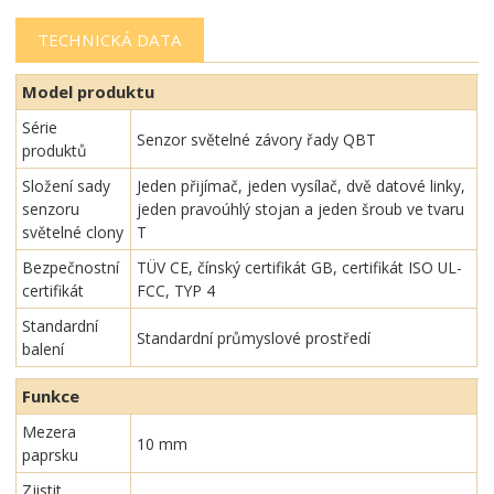
TECHNICKÁ DATA
Model produktu
Série
Senzor světelné závory řady QBT
produktů
Složení sady
Jeden přijímač, jeden vysílač, dvě datové linky,
senzoru
jeden pravoúhlý stojan a jeden šroub ve tvaru
světelné clony
T
Bezpečnostní
TÜV CE, čínský certifikát GB, certifikát ISO UL-
certifikát
FCC, TYP 4
Standardní
Standardní průmyslové prostředí
balení
Funkce
Mezera
10 mm
paprsku
Zjistit