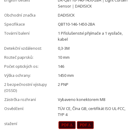
Sensor｜DADISICK
Obchodní značka
DADISICK
Specifikace
QBT10-146-1450-2BA
Tovární balení
1 Příslušenství přijímače a 1 vysílače,
kabel
Detekční vzdálenost:
0,3-3M
Rozteč paprsků:
10 mm
Počet optických os:
146
Výška ochrany:
1450 mm
2 bezpečnostní výstupy
2 PNP
(OSSD)
Zástrčka rozhraní
Vybaveno konektorem M8
Osvědčení:
TÜV CE, Čína GB, certifikát ISO UL-FCC,
TYP 4
stažení