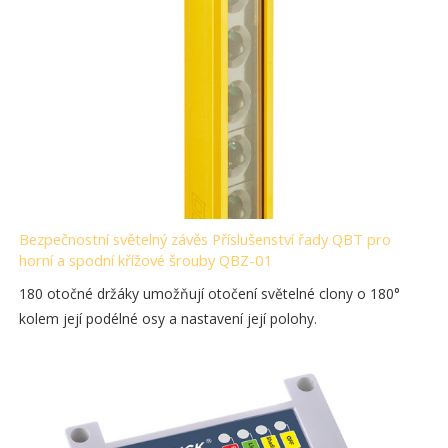
Bezpečnostní světelný závěs Příslušenství řady QBT pro
horní a spodní křížové šrouby QBZ-01
180 otočné držáky umožňují otočení světelné clony o 180°
kolem její podélné osy a nastavení její polohy.