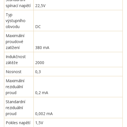
spínací napětí
22,5V
Typ
výstupního
obvodu
DC
Maximální
proudové
zatížení
380 mA
Indukčnost
zátěže
2000
Nosnost
0,3
Maximální
reziduální
proud
0,2 mA
Standardní
reziduální
proud
0,002 mA
Pokles napětí
1,5V