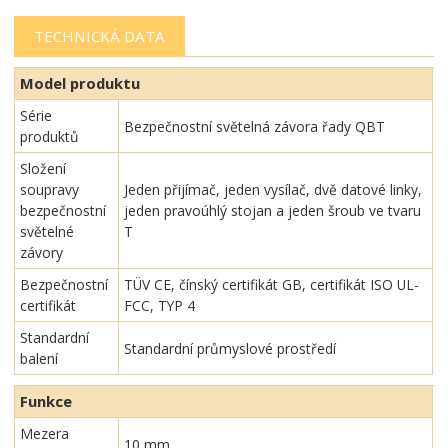
TECHNICKÁ DATA
Model produktu
Série
Bezpečnostní světelná závora řady QBT
produktů
Složení
soupravy
Jeden přijímač, jeden vysílač, dvě datové linky,
bezpečnostní
jeden pravoúhlý stojan a jeden šroub ve tvaru
světelné
T
závory
Bezpečnostní
TÜV CE, čínský certifikát GB, certifikát ISO UL-
certifikát
FCC, TYP 4
Standardní
Standardní průmyslové prostředí
balení
Funkce
Mezera
10 mm