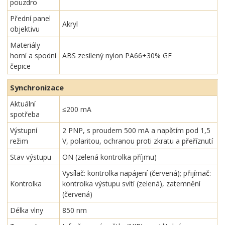
pouzdro
Přední panel
Akryl
objektivu
Materiály
horní a spodní
ABS zesílený nylon PA66+30% GF
čepice
Synchronizace
Aktuální
≤200 mA
spotřeba
Výstupní
2 PNP, s proudem 500 mA a napětím pod 1,5
režim
V, polaritou, ochranou proti zkratu a přeříznutí
Stav výstupu
ON (zelená kontrolka příjmu)
Vysílač: kontrolka napájení (červená); přijímač:
Kontrolka
kontrolka výstupu svítí (zelená), zatemnění
(červená)
Délka vlny
850 nm