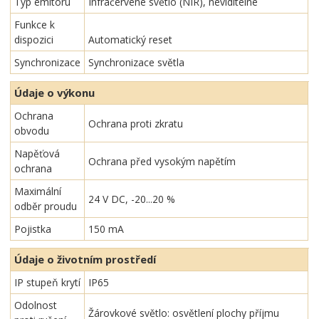
Typ emitoru
Infračervené světlo (NIR), neviditelné
Funkce k
dispozici
Automatický reset
Synchronizace
Synchronizace světla
Údaje o výkonu
Ochrana
Ochrana proti zkratu
obvodu
Napěťová
Ochrana před vysokým napětím
ochrana
Maximální
24 V DC, -20...20 %
odběr proudu
Pojistka
150 mA
Údaje o životním prostředí
IP stupeň krytí
IP65
Odolnost
Žárovkové světlo: osvětlení plochy příjmu