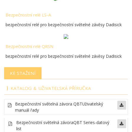
Bezpečnostní relé LS-A
bezpečnostní relé pro bezpečnostní světelné závěsy Dadisick
Bezpečnostní relé QRSN
bezpečnostní relé pro bezpečnostní světelné závěsy Dadisick
KE STAŽENÍ
KATALOG ＆ UŽIVATELSKÁ PŘÍRUČKA
Bezpečnostní světelná závora
QBT
Uživatelský
manuál řady
Bezpečnostní světelná závora
QBT Series-datový
list