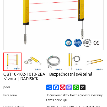
QBT10-102-1010-2BA｜Bezpečnostní světelná
závora｜DADISICK
Share
Facebook
Pinterest
Mastodon
WhatsApp
X
podíl
kategorie
Boční kompaktní bezpečnostní světelný
závěs série QBT
English details
DK-QBT10-102-1010-2BA｜Safety Light