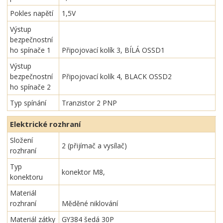
Pokles napětí
1,5V
Výstup
bezpečnostní
ho spínače 1
Připojovací kolík 3, BÍLÁ OSSD1
Výstup
bezpečnostní
Připojovací kolík 4, BLACK OSSD2
ho spínače 2
Typ spínání
Tranzistor 2 PNP
Elektrické rozhraní
Složení
2 (přijímač a vysílač)
rozhraní
Typ
konektor M8,
konektoru
Materiál
rozhraní
Měděné niklování
Materiál zátky
GY384 šedá 30P