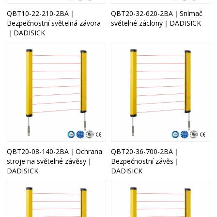
QBT10-22-210-2BA｜
QBT20-32-620-2BA｜Snímač
Bezpečnostní světelná závora
světelné záclony｜DADISICK
｜DADISICK
QBT20-08-140-2BA｜Ochrana
QBT20-36-700-2BA｜
stroje na světelné závěsy｜
Bezpečnostní závěs｜
DADISICK
DADISICK