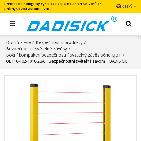
Přední technologický výrobce bezpečnostních senzorů pro
český
průmyslovou automatizaci
Domů
vše
Bezpečnostní produkty
/
/
/
Bezpečnostní světelné závěsy
/
Boční kompaktní bezpečnostní světelný závěs série QBT
/
QBT10-102-1010-2BA｜Bezpečnostní světelná závora｜DADISICK