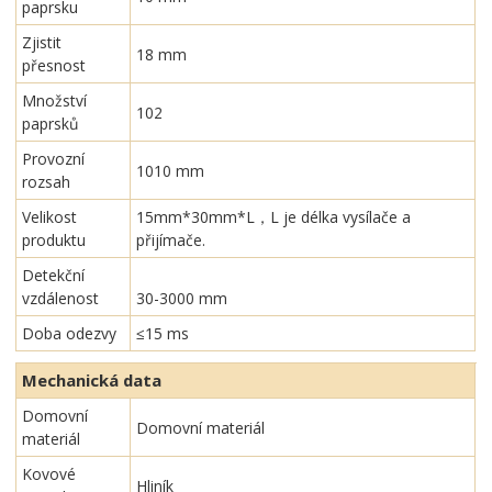
paprsku
Zjistit
18 mm
přesnost
Množství
102
paprsků
Provozní
1010 mm
rozsah
Velikost
15mm*30mm*L，L je délka vysílače a
produktu
přijímače.
Detekční
vzdálenost
30-3000 mm
Doba odezvy
≤15 ms
Mechanická data
Domovní
Domovní materiál
materiál
Kovové
Hliník