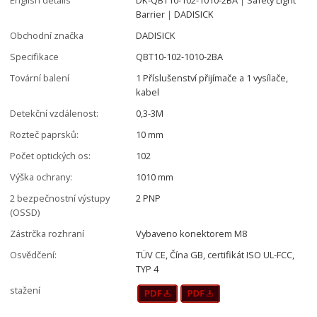
Barrier｜DADISICK
Obchodní značka
DADISICK
Specifikace
QBT10-102-1010-2BA
Tovární balení
1 Příslušenství přijímače a 1 vysílače,
kabel
Detekční vzdálenost:
0,3-3M
Rozteč paprsků:
10 mm
Počet optických os:
102
Výška ochrany:
1010 mm
2 bezpečnostní výstupy
2 PNP
(OSSD)
Zástrčka rozhraní
Vybaveno konektorem M8
Osvědčení:
TÜV CE, Čína GB, certifikát ISO UL-FCC,
TYP 4
stažení