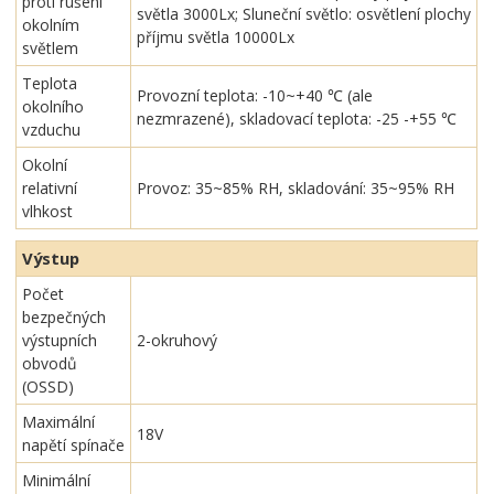
proti rušení
světla 3000Lx; Sluneční světlo: osvětlení plochy
okolním
příjmu světla 10000Lx
světlem
Teplota
Provozní teplota: -10~+40 ℃ (ale
okolního
nezmrazené), skladovací teplota: -25 -+55 ℃
vzduchu
Okolní
relativní
Provoz: 35~85% RH, skladování: 35~95% RH
vlhkost
Výstup
Počet
bezpečných
výstupních
2-okruhový
obvodů
(OSSD)
Maximální
18V
napětí spínače
Minimální