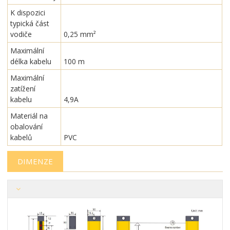
K dispozici
typická část
vodiče
0,25 mm²
Maximální
délka kabelu
100 m
Maximální
zatížení
kabelu
4,9A
Materiál na
obalování
kabelů
PVC
DIMENZE