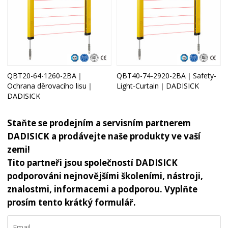
QBT20-64-1260-2BA｜
QBT40-74-2920-2BA｜Safety-
Ochrana děrovacího lisu｜
Light-Curtain｜DADISICK
DADISICK
Staňte se prodejním a servisním partnerem
DADISICK a prodávejte naše produkty ve vaší
zemi!
Tito partneři jsou společností DADISICK
podporováni nejnovějšími školeními, nástroji,
znalostmi, informacemi a podporou. Vyplňte
prosím tento krátký formulář.