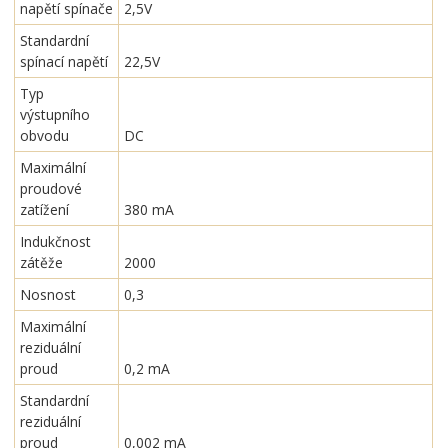
napětí spínače
2,5V
Standardní
spínací napětí
22,5V
Typ
výstupního
obvodu
DC
Maximální
proudové
zatížení
380 mA
Indukčnost
zátěže
2000
Nosnost
0,3
Maximální
reziduální
proud
0,2 mA
Standardní
reziduální
proud
0,002 mA