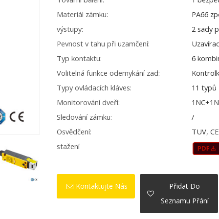
Materiál zámku:
PA66 zp
výstupy:
2 sady 
Pevnost v tahu při uzamčení:
Uzavírac
Typ kontaktu:
6 kombi
Volitelná funkce odemykání zad:
Kontrol
Typy ovládacích kláves:
11 typů
Monitorování dveří:
1NC+1
Sledování zámku:
/
Osvědčení:
TUV, C
stažení
Kontaktujte Nás
Přidat Do
Seznamu Přání