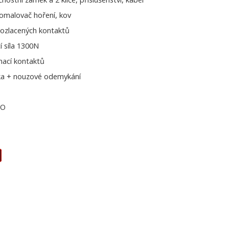
omalovač hoření, kov
pozlacených kontaktů
í síla 1300N
nací kontaktů
ka + nouzové odemykání
NO
E