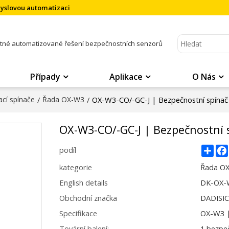
myslovou automatizaci
atné automatizované řešení bezpečnostních senzorů
Případy
Aplikace
O Nás
cí spínače
/
Řada OX-W3
/
OX-W3-CO/-GC-J | Bezpečnostní spínač
OX-W3-CO/-GC-J | Bezpečnostní s
Sha
podíl
kategorie
Řada O
English details
DK-OX-W
Obchodní značka
DADISI
Specifikace
OX-W3 
Tovární balení:
1 bezpeč