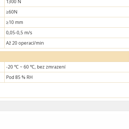
1300 N
≥60N
≥10 mm
0,05-0,5 m/s
Až 20 operací/min
-20 ℃ ~ 60 ℃, bez zmrazení
Pod 85 % RH