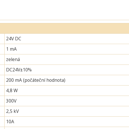
24V DC
1 mA
zelená
DC24V±10%
200 mA (počáteční hodnota)
4,8 W
300V
2,5 kV
10A