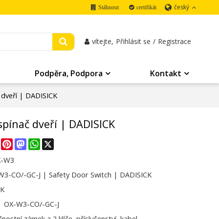
český
Stáhnout
certifikát
vítejte,
Přihlásit se
/
Registrace
Podpěra, Podpora
Kontakt
 dveří | DADISICK
pínač dveří | DADISICK
re
Facebook
Pinterest
Mastodon
WhatsApp
X
X-W3
3-CO/-GC-J | Safety Door Switch | DADISICK
CK
| OX-W3-CO/-GC-J
nostní zámek a 2 klíče, příslušenství, kabel