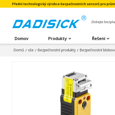
Přední technologický výrobce bezpečnostních senzorů pro prů
Získejte bezpl
Domov
Produkty
Řešení
Domů
/
vše
/
Bezpečnostní produkty
/
Bezpečnostní blokova