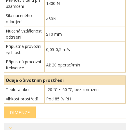
Pevnost v tahu při
1300 N
uzamčení
Síla nuceného
≥60N
odpojení
Nucená vzdálenost
≥10 mm
odtržení
Přípustná provozní
0,05-0,5 m/s
rychlost
Přípustná pracovní
Až 20 operací/min
frekvence
Údaje o životním prostředí
Teplota okolí
-20 ℃ ~ 60 ℃, bez zmrazení
Vlhkost prostředí
Pod 85 % RH
DIMENZE