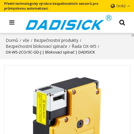
Přední technologický výrobce bezpečnostních senzorů pro
český
průmyslovou automatizaci
Domů
vše
Bezpečnostní produkty
/
/
/
Bezpečnostní blokovací spínače
Řada OX-W5
/
/
OX-W5-2CO/3C-GD-J | Blokovací spínač | DADISICK