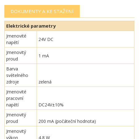
DOKUMENTY A KE STAŽENÍ
Elektrické parametry
Jmenovité
24V DC
napětí
Jmenovitý
1 mA
proud
Barva
světelného
zdroje
zelená
Jmenovité
pracovní
napětí
DC24V±10%
Jmenovitý
proud
200 mA (počáteční hodnota)
Jmenovitý
výkon
4,8 W