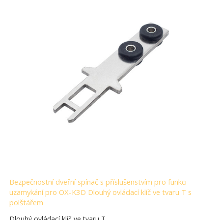
Bezpečnostní dveřní spínač s příslušenstvím pro funkci
uzamykání pro OX-K3D Dlouhý ovládací klíč ve tvaru T s
polštářem
Dlouhý ovládací klíč ve tvaru T