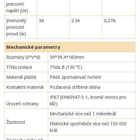
pracovní
napětí (Ue)
Jmenovitý
3A
2.3A
0,27A
provozní
proud (Ie)
Mechanické parametry
Rozměry (š*v*d)
39*39,4*183mm
Třída izolace
Třída B (130 °C)
Materiál pláště
PA66 zpomalovač hoření
Kontaktní materiál
Pozlacená stříbrná slitina
IP67 (EN60947-5-1, kromě otvoru pro
Úroveň ochrany
klíč)
Mechanické více než 1 milionkrát
Životnost
Elektrické spotřebiče více než 150 000
krát