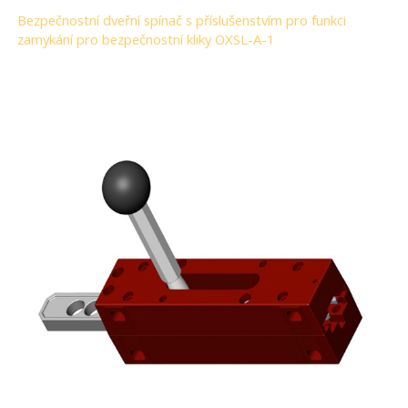
Bezpečnostní dveřní spínač s příslušenstvím pro funkci
zamykání pro bezpečnostní kliky OXSL-A-1