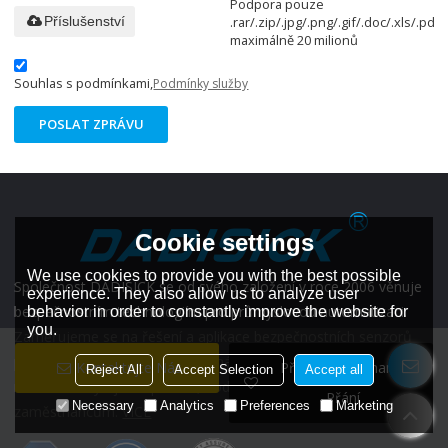
Podpora pouze
.rar/.zip/.jpg/.png/.gif/.doc/.xls/.pdf,
Příslušenství
maximálně 20 milionů
Souhlas s podmínkami,
Podmínky služby
POSLAT ZPRÁVU
Cookie settings
We use cookies to provide you with the best possible
Společnost DADISICK se od svého založení v roce 2006 věnuje
experience. They also allow us to analyze user
bezpečnostním technologiím pro průmyslovou automatizaci.
behavior in order to constantly improve the website for
you.
Zaměřujeme se na řešení a aplikace bezpečnostních senzorů
pro ochranu bezpečnosti personálu a strojů a prevenci možných
Kontaktujte Nás
Přidat Do Seznamu
Reject All
Accept Selection
Accept all
nehod. Poskytujeme pomoc, hodnotu a klid majitelům firem a
Přání
Necessary
Analytics
Preferences
Marketing
zaměstnancům.
VÍCE