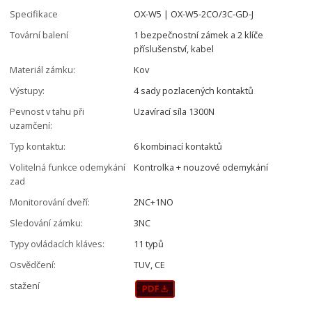
Specifikace
OX-W5 | OX-W5-2CO/3C-GD-J
Tovární balení
1 bezpečnostní zámek a 2 klíče
příslušenství, kabel
Materiál zámku:
Kov
Výstupy:
4 sady pozlacených kontaktů
Pevnost v tahu při
Uzavírací síla 1300N
uzamčení:
Typ kontaktu:
6 kombinací kontaktů
Volitelná funkce odemykání
Kontrolka + nouzové odemykání
zad
Monitorování dveří:
2NC+1NO
Sledování zámku:
3NC
Typy ovládacích kláves:
11 typů
Osvědčení:
TUV, CE
stažení