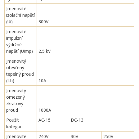
Jmenovité
izolační napětí
(Ui)
300V
Jmenovité
impulzní
výdržné
napětí (Uimp)
2,5 kV
Jmenovitý
otevřený
tepelný proud
(Ith)
10A
Jmenovitý
omezený
zkratový
proud
1000A
Použít
AC-15
DC-13
kategorii
Jmenovité
240V
30V
250V