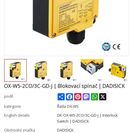
OX-W5-2CO/3C-GD-J | Blokovací spínač | DADISICK
Share
Facebook
Pinterest
Mastodon
WhatsApp
X
podíl
kategorie
Řada OX-W5
English details
DK-OX-W5-2CO/3C-GD-J | Interlock
Switch | DADISICK
Obchodní značka
DADISICK