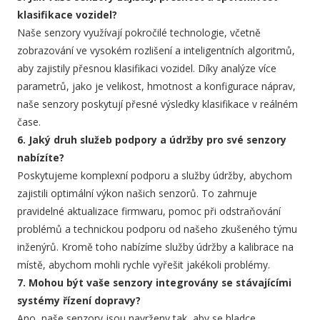
klasifikace vozidel?
Naše senzory využívají pokročilé technologie, včetně
zobrazování ve vysokém rozlišení a inteligentních algoritmů,
aby zajistily přesnou klasifikaci vozidel. Díky analýze více
parametrů, jako je velikost, hmotnost a konfigurace náprav,
naše senzory poskytují přesné výsledky klasifikace v reálném
čase.
6. Jaký druh služeb podpory a údržby pro své senzory
nabízíte?
Poskytujeme komplexní podporu a služby údržby, abychom
zajistili optimální výkon našich senzorů. To zahrnuje
pravidelné aktualizace firmwaru, pomoc při odstraňování
problémů a technickou podporu od našeho zkušeného týmu
inženýrů. Kromě toho nabízíme služby údržby a kalibrace na
místě, abychom mohli rychle vyřešit jakékoli problémy.
7. Mohou být vaše senzory integrovány se stávajícími
systémy řízení dopravy?
Ano, naše senzory jsou navrženy tak, aby se hladce