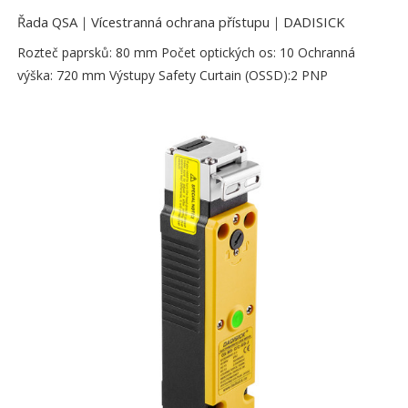
Řada QSA｜Vícestranná ochrana přístupu｜DADISICK
Rozteč paprsků: 80 mm Počet optických os: 10 Ochranná
výška: 720 mm Výstupy Safety Curtain (OSSD):2 PNP