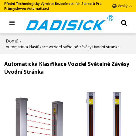
Přední Technologický Výrobce Bezpečnostních Senzorů Pro
český
Průmyslovou Automatizaci
Domů
/
Automatická klasifikace vozidel světelné závěsy Úvodní stránka
Automatická Klasifikace Vozidel Světelné Závěsy
Úvodní Stránka