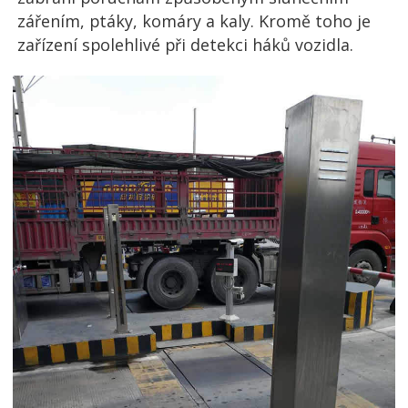
zářením, ptáky, komáry a kaly. Kromě toho je
zařízení spolehlivé při detekci háků vozidla.