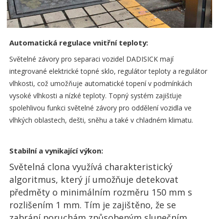
Automatická regulace vnitřní teploty:
Světelné závory pro separaci vozidel DADISICK mají
integrované elektrické topné sklo, regulátor teploty a regulátor
vlhkosti, což umožňuje automatické topení v podmínkách
vysoké vlhkosti a nízké teploty. Topný systém zajišťuje
spolehlivou funkci světelné závory pro oddělení vozidla ve
vlhkých oblastech, dešti, sněhu a také v chladném klimatu.
Stabilní a vynikající výkon:
Světelná clona využívá charakteristický
algoritmus, který jí umožňuje detekovat
předměty o minimálním rozměru 150 mm s
rozlišením 1 mm. Tím je zajištěno, že se
zabrání poruchám způsobeným slunečním