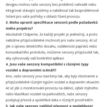
designu mohou naše senzory bez problémů nahradit nebo
integrovat stávající systémy a nabídnout tak bezproblémové
řešení pro vaše potřeby v oblasti řízení provozu.
3. Mohu upravit specifikace senzorů podle požadavků
mého projektu?
Absolutně! Chápeme, že každý projekt je jedinečný, a proto
nabízíme přizpůsobitelné možnosti pro naše senzory. Ať už
jde o úpravu detekčního dosahu, vzdálenosti paprsků nebo
komunikačního protokolu, můžeme senzory přizpůsobit tak,
aby vyhovovaly vaší konkrétní aplikaci.
4. Jsou vaše senzory kompatibilní s různými typy
vozidel a dopravními scénáři?
Ano, naše senzory jsou navrženy tak, aby byly všestranné a
přizpůsobitelné různým typům vozidel a dopravním situacím.
Ať už jde o monitorování provozu na dálnici, výběr mýtného
nebo klasifikaci vozidel na parkovištích, naše senzory
poskytují přesná a spolehlivá data v různých prostředích.
5. Jak vaše senzory zajišťují přesnost a spolehlivost