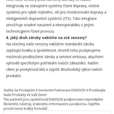
integrovaly se stávajícími systémy řízení dopravy, včetně
systémů pro výběr mýtného, sítí pro monitorování dopravy a
inteligentních dopravních systémů (ITS). Tato integrace
umožňuje snadné nasazení a interoperabilitu s jinými
technologiemi řízení provozu.
8. Jaký druh záruky nabízíte na své senzory?
Na všechny naše senzory nabízíme standardní záruku
zajišťující kvalitu a spolehlivost. Kromě toho poskytujeme
možnosti prodloužené záruky a servisní smlouvy, abychom
vyhověli specifickým potřebám našich zákazníků. Naším
cílem je poskytnout klid a zajistit dlouhodobý výkon našich
produktů.
Staňte Se Prodejním A Servisním Partnerem DADISICK A Prodávejte
Naše Produkty Ve Vaší Zemi!
Tito partneři jsou společností DADISICK podporováni nejnovějšími
školeními, nástroji, znalostmi, informacemi a podporou. Vyplňte
prosím tento krátký formulář.