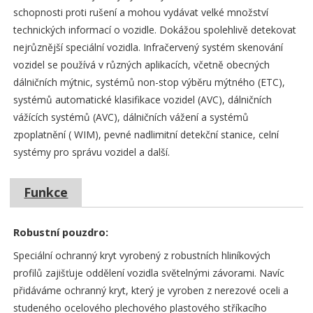
schopnosti proti rušení a mohou vydávat velké množství
technických informací o vozidle. Dokážou spolehlivě detekovat
nejrůznější speciální vozidla. Infračervený systém skenování
vozidel se používá v různých aplikacích, včetně obecných
dálničních mýtnic, systémů non-stop výběru mýtného (ETC),
systémů automatické klasifikace vozidel (AVC), dálničních
vážících systémů (AVC), dálničních vážení a systémů
zpoplatnění ( WIM), pevné nadlimitní detekční stanice, celní
systémy pro správu vozidel a další.
Funkce
Robustní pouzdro:
Speciální ochranný kryt vyrobený z robustních hliníkových
profilů zajišťuje oddělení vozidla světelnými závorami. Navíc
přidáváme ochranný kryt, který je vyroben z nerezové oceli a
studeného ocelového plechového plastového stříkacího