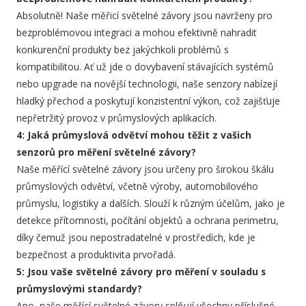
Absolutně! Naše měřicí světelné závory jsou navrženy pro
bezproblémovou integraci a mohou efektivně nahradit
konkurenční produkty bez jakýchkoli problémů s
kompatibilitou. Ať už jde o dovybavení stávajících systémů
nebo upgrade na novější technologii, naše senzory nabízejí
hladký přechod a poskytují konzistentní výkon, což zajišťuje
nepřetržitý provoz v průmyslových aplikacích.
4: Jaká průmyslová odvětví mohou těžit z vašich
senzorů pro měření světelné závory?
Naše měřící světelné závory jsou určeny pro širokou škálu
průmyslových odvětví, včetně výroby, automobilového
průmyslu, logistiky a dalších. Slouží k různým účelům, jako je
detekce přítomnosti, počítání objektů a ochrana perimetru,
díky čemuž jsou nepostradatelné v prostředích, kde je
bezpečnost a produktivita prvořadá.
5: Jsou vaše světelné závory pro měření v souladu s
průmyslovými standardy?
Ano, naše měřící světelné závory splňují všechny příslušné