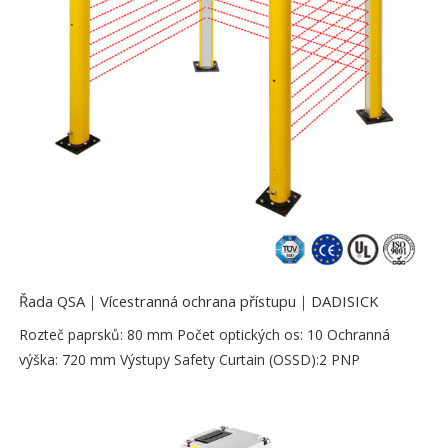
Řada QSA｜Vícestranná ochrana přístupu｜DADISICK
Rozteč paprsků: 80 mm Počet optických os: 10 Ochranná
výška: 720 mm Výstupy Safety Curtain (OSSD):2 PNP