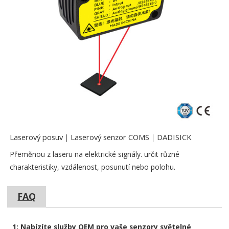
Laserový posuv｜Laserový senzor COMS｜DADISICK
Přeměnou z laseru na elektrické signály. určit různé
charakteristiky, vzdálenost, posunutí nebo polohu.
FAQ
1: Nabízíte služby OEM pro vaše senzory světelné