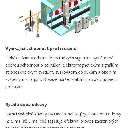
Vynikající schopnost proti rušení:
Dokáže účinně odstínit 99 % rušivých signálů a systém má
dobrou schopnost proti rušení elektromagnetickým signálům,
stroboskopickým světlům, svařovacím obloukům a okolním
světelným zdrojům. Dokáže udržet stabilní provoz v rušivém
prostředí.
Rychlá doba odezvy:
Měřicí světelné závory DADISICK nabízejí rychlou dobu odezvy
(≤15 ms) až 5 ms, což zajišťuje efektivní provoz zákaznických