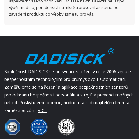
aspektech vašeho podnikání. Od fáze návrhu a výzkumu až po
výběr modelu, poradenství na místě a provozní asistenci po
zavedení produktu do výroby, jsme tu pro vás.
Společnost DADISICK se od svého založení v roce 2006 věnuje
bezpečnostním technologiím pro průmyslovou automatizaci.
Zaměřujeme se na řešení a aplikace bezpečnostních senzorů
pro ochranu bezpečnosti personálu a strojů a prevenci možných
nehod. Poskytujeme pomoc, hodnotu a klid majitelům firem a
zaměstnancům.
VÍCE