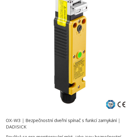
OX-W3｜Bezpečnostní dveřní spínač s funkcí zamykání｜
DADISICK
Používá se pro monitorování míst, jako jsou bezpečnostní