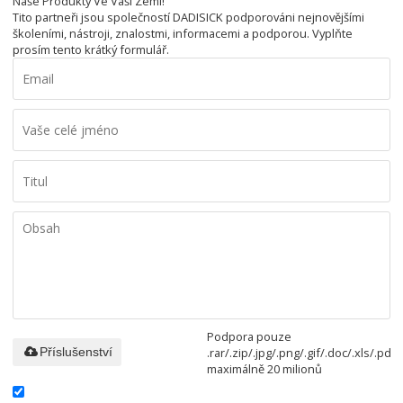
Naše Produkty Ve Vaší Zemi!
Tito partneři jsou společností DADISICK podporováni nejnovějšími
školeními, nástroji, znalostmi, informacemi a podporou. Vyplňte
prosím tento krátký formulář.
Podpora pouze
.rar/.zip/.jpg/.png/.gif/.doc/.xls/.pdf,
Příslušenství
maximálně 20 milionů