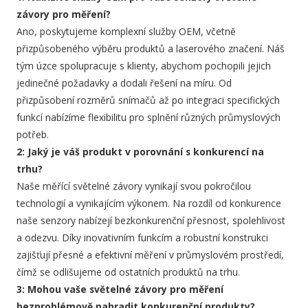
závory pro měření?
Ano, poskytujeme komplexní služby OEM, včetně
přizpůsobeného výběru produktů a laserového značení. Náš
tým úzce spolupracuje s klienty, abychom pochopili jejich
jedinečné požadavky a dodali řešení na míru. Od
přizpůsobení rozměrů snímačů až po integraci specifických
funkcí nabízíme flexibilitu pro splnění různých průmyslových
potřeb.
2: Jaký je váš produkt v porovnání s konkurencí na
trhu?
Naše měřící světelné závory vynikají svou pokročilou
technologií a vynikajícím výkonem. Na rozdíl od konkurence
naše senzory nabízejí bezkonkurenční přesnost, spolehlivost
a odezvu. Díky inovativním funkcím a robustní konstrukci
zajišťují přesné a efektivní měření v průmyslovém prostředí,
čímž se odlišujeme od ostatních produktů na trhu.
3: Mohou vaše světelné závory pro měření
bezproblémově nahradit konkurenční produkty?