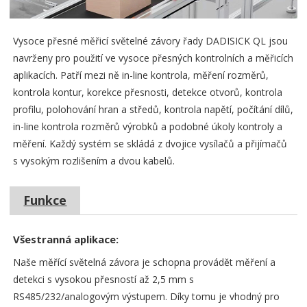
Vysoce přesné měřicí světelné závory řady DADISICK QL jsou
navrženy pro použití ve vysoce přesných kontrolních a měřicích
aplikacích. Patří mezi ně in-line kontrola, měření rozměrů,
kontrola kontur, korekce přesnosti, detekce otvorů, kontrola
profilu, polohování hran a středů, kontrola napětí, počítání dílů,
in-line kontrola rozměrů výrobků a podobné úkoly kontroly a
měření. Každý systém se skládá z dvojice vysílačů a přijímačů
s vysokým rozlišením a dvou kabelů.
Funkce
Všestranná aplikace:
Naše měřící světelná závora je schopna provádět měření a
detekci s vysokou přesností až 2,5 mm s
RS485/232/analogovým výstupem. Díky tomu je vhodný pro