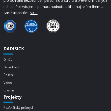
pro ochranu bezpečnosti personálu a strojů a prevenci možných
nehod. Poskytujeme pomoc, hodnotu a klid majitelům firem a
zaměstnancům.
VÍCE
DADISICK
O nás
Osvědčení
Řešení
Video
továrna
Projekty
Razítkářský průmysl