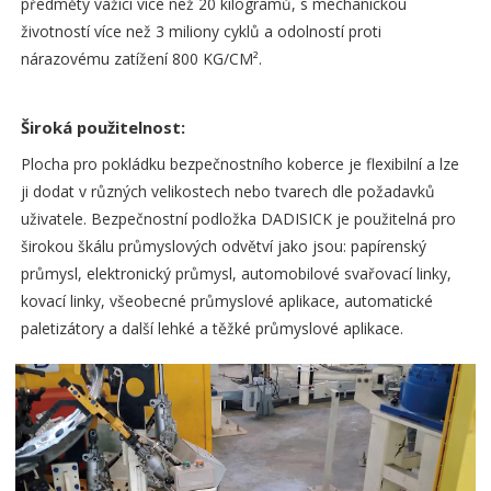
předměty vážící více než 20 kilogramů, s mechanickou
životností více než 3 miliony cyklů a odolností proti
nárazovému zatížení 800 KG/CM².
Široká použitelnost:
Plocha pro pokládku bezpečnostního koberce je flexibilní a lze
ji dodat v různých velikostech nebo tvarech dle požadavků
uživatele. Bezpečnostní podložka DADISICK je použitelná pro
širokou škálu průmyslových odvětví jako jsou: papírenský
průmysl, elektronický průmysl, automobilové svařovací linky,
kovací linky, všeobecné průmyslové aplikace, automatické
paletizátory a další lehké a těžké průmyslové aplikace.