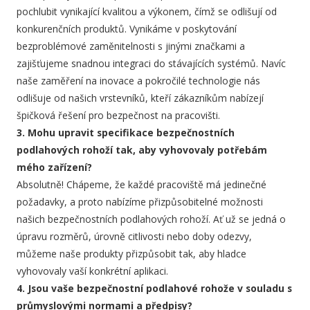
pochlubit vynikající kvalitou a výkonem, čímž se odlišují od
konkurenčních produktů. Vynikáme v poskytování
bezproblémové zaměnitelnosti s jinými značkami a
zajišťujeme snadnou integraci do stávajících systémů. Navíc
naše zaměření na inovace a pokročilé technologie nás
odlišuje od našich vrstevníků, kteří zákazníkům nabízejí
špičková řešení pro bezpečnost na pracovišti.
3. Mohu upravit specifikace bezpečnostních
podlahových rohoží tak, aby vyhovovaly potřebám
mého zařízení?
Absolutně! Chápeme, že každé pracoviště má jedinečné
požadavky, a proto nabízíme přizpůsobitelné možnosti
našich bezpečnostních podlahových rohoží. Ať už se jedná o
úpravu rozměrů, úrovně citlivosti nebo doby odezvy,
můžeme naše produkty přizpůsobit tak, aby hladce
vyhovovaly vaší konkrétní aplikaci.
4. Jsou vaše bezpečnostní podlahové rohože v souladu s
průmyslovými normami a předpisy?