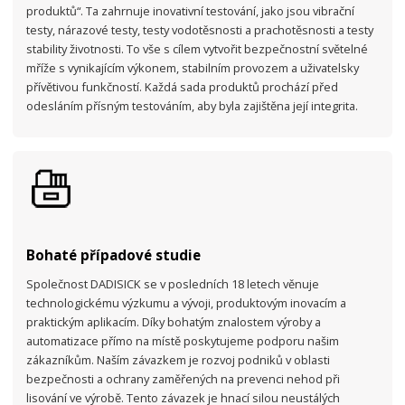
produktů“. Ta zahrnuje inovativní testování, jako jsou vibrační
testy, nárazové testy, testy vodotěsnosti a prachotěsnosti a testy
stability životnosti. To vše s cílem vytvořit bezpečnostní světelné
mříže s vynikajícím výkonem, stabilním provozem a uživatelsky
přívětivou funkčností. Každá sada produktů prochází před
odesláním přísným testováním, aby byla zajištěna její integrita.
Bohaté případové studie
Společnost DADISICK se v posledních 18 letech věnuje
technologickému výzkumu a vývoji, produktovým inovacím a
praktickým aplikacím. Díky bohatým znalostem výroby a
automatizace přímo na místě poskytujeme podporu našim
zákazníkům. Naším závazkem je rozvoj podniků v oblasti
bezpečnosti a ochrany zaměřených na prevenci nehod při
lisování ve výrobě. Tento závazek je hnací silou neustálých