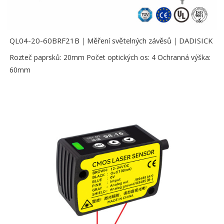
QL04-20-60BRF21B｜Měření světelných závěsů｜DADISICK
Rozteč paprsků: 20mm Počet optických os: 4 Ochranná výška:
60mm