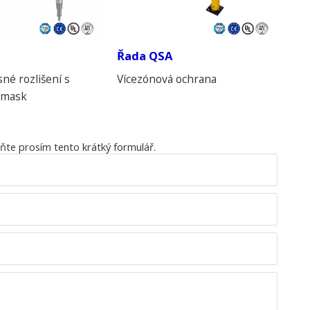
Řada QSA
né rozlišení s
Vícezónová ochrana
i-mask
lňte prosím tento krátký formulář.