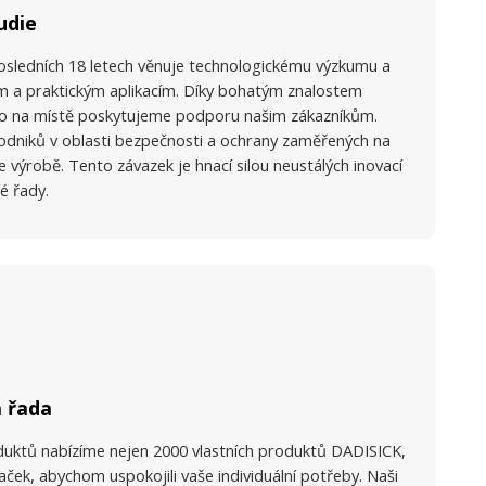
udie
osledních 18 letech věnuje technologickému výzkumu a
m a praktickým aplikacím. Díky bohatým znalostem
o na místě poskytujeme podporu našim zákazníkům.
odniků v oblasti bezpečnosti a ochrany zaměřených na
e výrobě. Tento závazek je hnací silou neustálých inovací
é řady.
 řada
duktů nabízíme nejen 2000 vlastních produktů DADISICK,
naček, abychom uspokojili vaše individuální potřeby. Naši