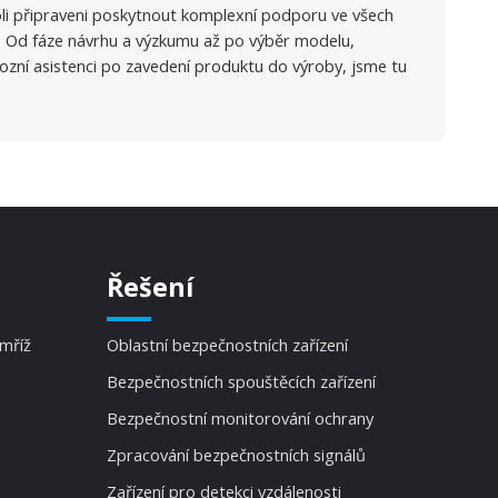
oli připraveni poskytnout komplexní podporu ve všech
. Od fáze návrhu a výzkumu až po výběr modelu,
ozní asistenci po zavedení produktu do výroby, jsme tu
Řešení
 mříž
Oblastní bezpečnostních zařízení
Bezpečnostních spouštěcích zařízení
Bezpečnostní monitorování ochrany
Zpracování bezpečnostních signálů
Zařízení pro detekci vzdálenosti