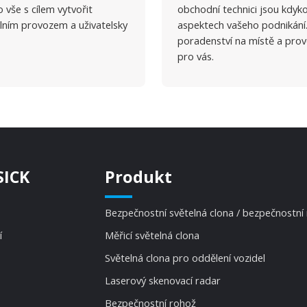
 vše s cílem vytvořit
obchodní technici jsou kdyk
ilním provozem a uživatelsky
aspektech vašeho podnikání
poradenství na místě a prov
pro vás.
SICK
Produkt
Bezpečnostní světelná clona / bezpečnostní
í
Měřicí světelná clona
Světelná clona pro oddělení vozidel
Laserový skenovací radar
Bezpečnostní rohož