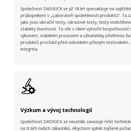
Společnost DADISICK se již 18 let specializuje na zajiště
průkopníkem v „Laboratoři spolehlivosti produktů“. Ta za
jako jsou vibrační testy, nárazové testy, testy vodotěsno
stability životnosti. To vše s cílem vytvořit bezpečnostní 
výkonem, stabilním provozem a uživatelsky přívětivou fu
produktů prochází před odesláním přísným testováním, ab
integrita.
Výzkum a vývoj technologií
Společnost DADISICK se neustále zavazuje řešit technické
na trzích našich zákazníků. Abychom splnili zvýšené poža