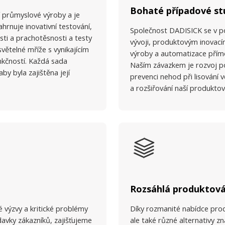
Bohaté případové st
ní průmyslové výroby a je
hrnuje inovativní testování,
Společnost DADISICK se v p
sti a prachotěsnosti a testy
vývoji, produktovým inovací
světelné mříže s vynikajícím
výroby a automatizace přím
nkčností. Každá sada
Naším závazkem je rozvoj p
y byla zajištěna její
prevenci nehod při lisování v
a rozšiřování naší produktov
Rozsáhlá produktová
 výzvy a kritické problémy
Díky rozmanité nabídce pro
davky zákazníků, zajišťujeme
ale také různé alternativy z