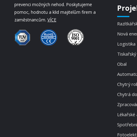
prevenci možných nehod. Poskytujeme
Proje
pomoc, hodnotu a klid majitelům firem a
zaměstnancům.
VÍCE
Razítkářs
Nová ene
Logistika
Tiskařský
Obal
Automatiz
Chytrý ro
Chytrá d
Zpracován
Lékařské 
Spotřební
Fotoelekt