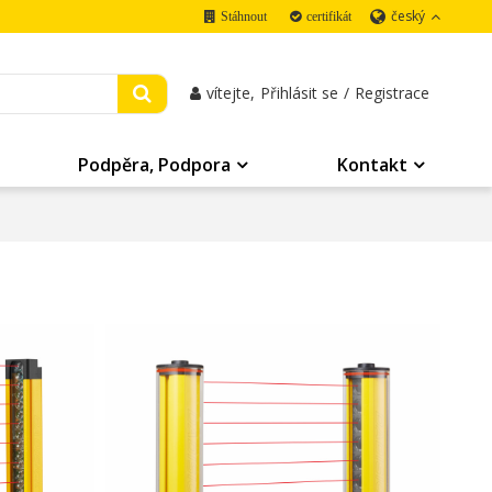
český
Stáhnout
certifikát
vítejte,
Přihlásit se
/
Registrace
Podpěra, Podpora
Kontakt