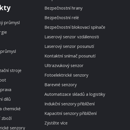
kty
Bezpečnostní hrany
Bezpečnostní relé
ký průmysl
Bezpečnostní blokovací spínače
rgie
Laserový senzor vzdálenosti
Laserový senzor posunutí
 průmysl
Kontaktní snímač posunutí
Ultrazvukový senzor
ační stroje
Fotoelektrické senzory
bot
Barevné senzory
oprava
Automatizace skladů a logistiky
í dílů
Indukční senzory přiblížení
a chemické
Kapacitní senzory přiblížení
 zboží
Zjistěte více
rické senzory