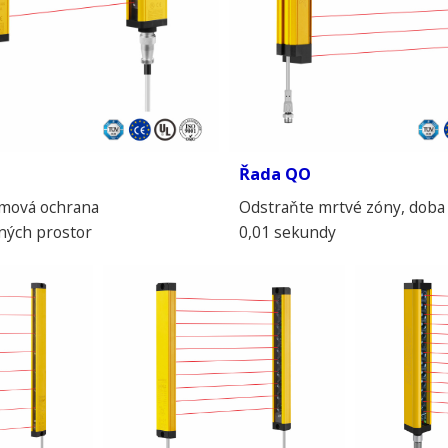
Řada QO
mová ochrana
Odstraňte mrtvé zóny, doba
ých prostor
0,01 sekundy