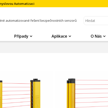
ůmyslovou Automatizaci
atné automatizované řešení bezpečnostních senzorů
Případy
Aplikace
O Nás