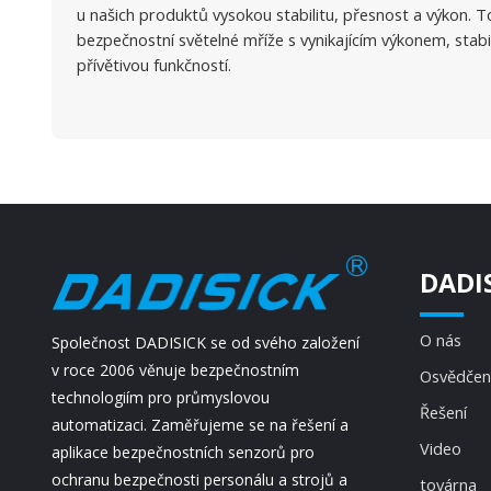
u našich produktů vysokou stabilitu, přesnost a výkon. To
bezpečnostní světelné mříže s vynikajícím výkonem, stab
přívětivou funkčností.
DADI
O nás
Společnost DADISICK se od svého založení
v roce 2006 věnuje bezpečnostním
Osvědčen
technologiím pro průmyslovou
Řešení
automatizaci. Zaměřujeme se na řešení a
Video
aplikace bezpečnostních senzorů pro
ochranu bezpečnosti personálu a strojů a
továrna