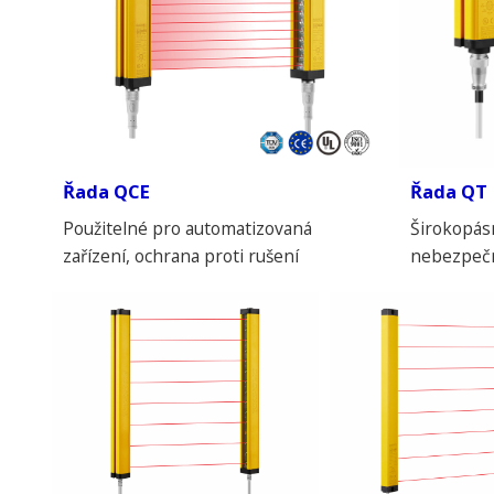
Řada QCE
Řada QT
Použitelné pro automatizovaná
Širokopás
zařízení, ochrana proti rušení
nebezpečn