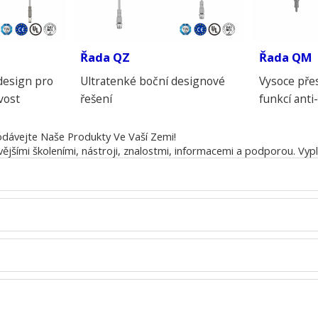
Řada QZ
Řada
QM
design pro
Ultratenké boční designové
Vysoce přes
vost
řešení
funkcí ant
dávejte Naše Produkty Ve Vaší Zemi!
jšími školeními, nástroji, znalostmi, informacemi a podporou. Vyp