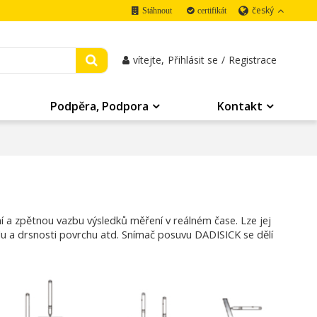
český
Stáhnout
certifikát
vítejte,
Přihlásit se
/
Registrace
Podpěra, Podpora
Kontakt
a zpětnou vazbu výsledků měření v reálném čase. Lze jej
álu a drsnosti povrchu atd. Snímač posuvu DADISICK se dělí