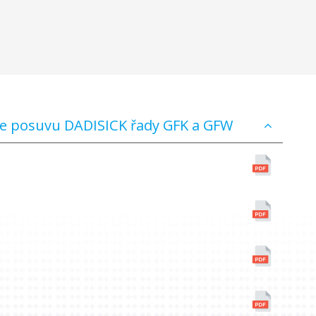
ače posuvu DADISICK řady GFK a GFW