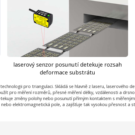
laserový senzor posunutí detekuje rozsah
deformace substrátu
 technologii pro triangulaci. Skládá se hlavně z laseru, laserového
užít pro měření rozměrů, přesné měření délky, vzdálenosti a drsnost
é detekuje změny polohy nebo posunutí přímým kontaktem s měřeným 
h nebo elektromagnetická pole, a zajišťuje tak vysokou přesnost a sta