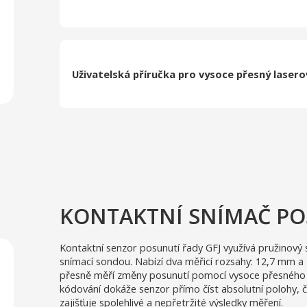
Uživatelská příručka pro vysoce přesný laser
KONTAKTNÍ SNÍMAČ POS
Kontaktní senzor posunutí řady GFJ využívá pružinov
snímací sondou. Nabízí dva měřicí rozsahy: 12,7 mm a
přesně měří změny posunutí pomocí vysoce přesného 
kódování dokáže senzor přímo číst absolutní polohy, 
zajišťuje spolehlivé a nepřetržité výsledky měření.