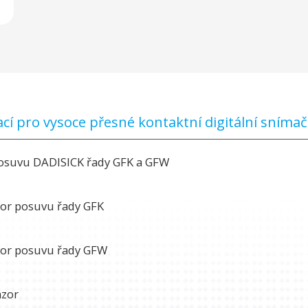
í pro vysoce přesné kontaktní digitální sním
 posuvu DADISICK řady GFK a GFW
nzor posuvu řady GFK
nzor posuvu řady GFW
nzor