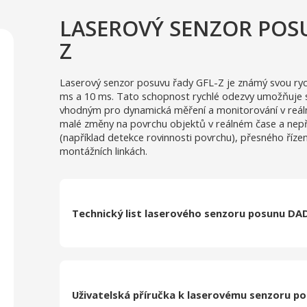
LASEROVÝ SENZOR POSU
Z
Laserový senzor posuvu řady GFL-Z je známý svou rych
ms a 10 ms. Tato schopnost rychlé odezvy umožňuje se
vhodným pro dynamická měření a monitorování v reál
malé změny na povrchu objektů v reálném čase a nepřetr
(například detekce rovinnosti povrchu), přesného říze
montážních linkách.
Technický list laserového senzoru posunu DA
Uživatelská příručka k laserovému senzoru p