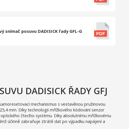
ový snímač posuvu DADISICK řady GFL-G
UVU DADISICK ŘADY GFJ
ý samoresetovací mechanismus s vestavěnou pružinovou
 25,4 mm. Díky technologii mřížkového kódování senzor
optického čtecího systému. Díky absolutnímu mřížkovému
čímž účinně zabraňuje ztrátě dat po výpadku napájení a