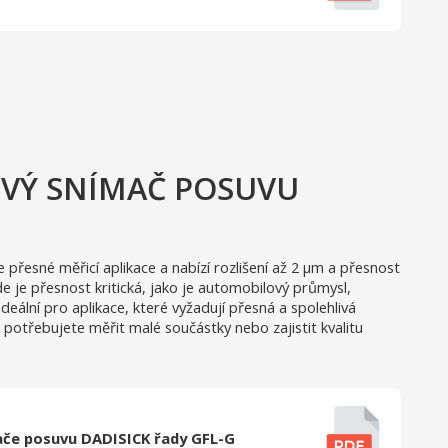
OVÝ SNÍMAČ POSUVU
přesné měřicí aplikace a nabízí rozlišení až 2 μm a přesnost
kde je přesnost kritická, jako je automobilový průmysl,
deální pro aplikace, které vyžadují přesná a spolehlivá
už potřebujete měřit malé součástky nebo zajistit kvalitu
ače posuvu DADISICK řady GFL-G