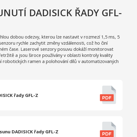
NUTÍ DADISICK ŘADY GFL-
lou dobou odezvy, kterou lze nastavit v rozmezí 1,5 ms, 5
nzoru rychle zachytit změny vzdálenosti, což ho činí
ném čase. Laserové senzory posuvu dokáží monitorovat
žitě a jsou široce používány v oblasti kontroly kvality
ní robotických ramen a polohování dílů v automatizovaných
DISICK řady GFL-Z
osunu DADISICK řady GFL-Z