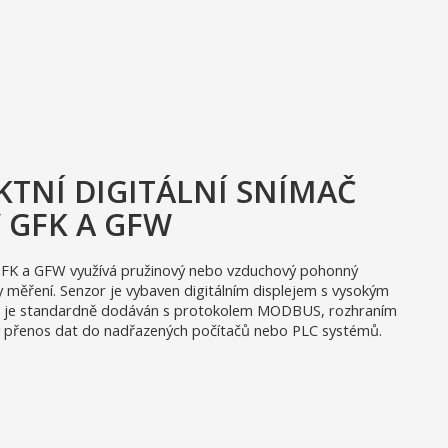
TNÍ DIGITÁLNÍ SNÍMAČ
 GFK A GFW
y GFK a GFW využívá pružinový nebo vzduchový pohonný
měření. Senzor je vybaven digitálním displejem s vysokým
 a je standardně dodáván s protokolem MODBUS, rozhraním
 přenos dat do nadřazených počítačů nebo PLC systémů.