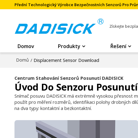
Přední Technologický Výrobce Bezpečnostních Senzorů Pro Pr
Získejte bezpl
Domov
Produkty
Řešení
Domů
/
Displacement Sensor Download
Centrum Stahování Senzorů Posunutí DADISICK
Úvod Do Senzoru Posunutí
Snímač posuvu DADISICK má extrémně vysokou přesnost měře
použít pro měření rozměrů, identifikaci polohy drobných díl
na dva typy: kontaktní a bezkontaktní.