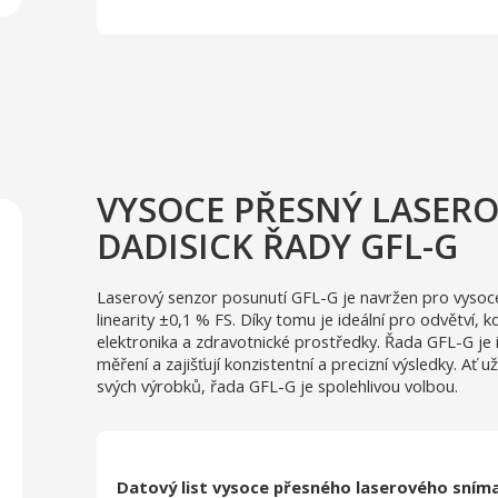
VYSOCE PŘESNÝ LASER
DADISICK ŘADY GFL-G
Laserový senzor posunutí GFL-G je navržen pro vysoce 
linearity ±0,1 % FS. Díky tomu je ideální pro odvětví, 
elektronika a zdravotnické prostředky. Řada GFL-G je i
měření a zajišťují konzistentní a precizní výsledky. Ať 
svých výrobků, řada GFL-G je spolehlivou volbou.
Datový list vysoce přesného laserového sním