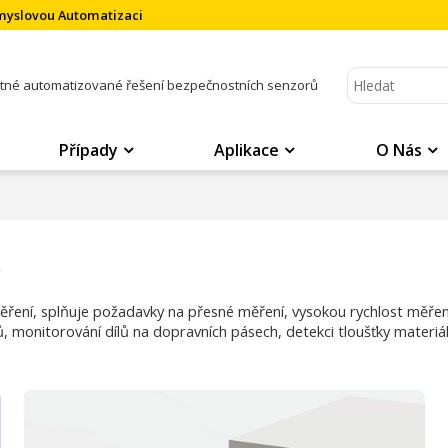
ůmyslovou Automatizaci
atné automatizované řešení bezpečnostních senzorů
Případy
Aplikace
O Nás
ní, splňuje požadavky na přesné měření, vysokou rychlost měření 
ů, monitorování dílů na dopravních pásech, detekci tloušťky materi