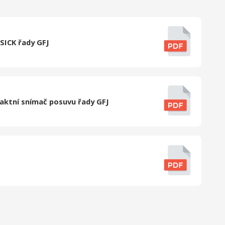
SICK řady GFJ
taktní snímač posuvu řady GFJ