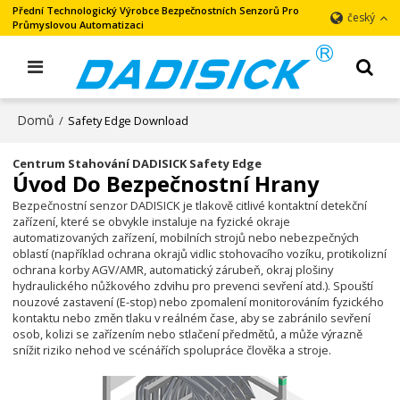
Přední Technologický Výrobce Bezpečnostních Senzorů Pro
český
Průmyslovou Automatizaci
Domů
/
Safety Edge Download
Centrum Stahování DADISICK Safety Edge
Úvod Do Bezpečnostní Hrany
Bezpečnostní senzor DADISICK je tlakově citlivé kontaktní detekční
zařízení, které se obvykle instaluje na fyzické okraje
automatizovaných zařízení, mobilních strojů nebo nebezpečných
oblastí (například ochrana okrajů vidlic stohovacího vozíku, protikolizní
ochrana korby AGV/AMR, automatický zárubeň, okraj plošiny
hydraulického nůžkového zdvihu pro prevenci sevření atd.). Spouští
nouzové zastavení (E-stop) nebo zpomalení monitorováním fyzického
kontaktu nebo změn tlaku v reálném čase, aby se zabránilo sevření
osob, kolizi se zařízením nebo stlačení předmětů, a může výrazně
snížit riziko nehod ve scénářích spolupráce člověka a stroje.