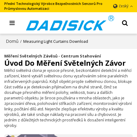
Přední Technologický Výrobce Bezpečnostních Senzorů Pro
český
Průmyslovou Automatizaci
Domů
/
Measuring Light Curtains Download
Měření Světelných Závěsů - Centrum Stahování
Úvod Do Měření Světelných Závor
Měřicí světelná clona je vysoce přesné, bezkontaktní detekční a měřicí
zařízení, které vytváří světelnou clonu vyzařováním série paralelních
infračervených paprsků. Když objekt projde světelnou clonou, blokuje
část světla a je detekován přijímačem na druhé straně, čímž se
dosahuje přesného měření polohy, velikosti, tvaru a dalších
parametrů objektu. Je široce používána v mnoha oblastech, jako je
zpracování dřeva, polohování stříkacích zařízení, monitorování výrobní
linky, počítání dílů atd. Nejenže zlepšuje efektivitu výroby a kvalitu
výrobků, ale také snižuje náklady na pracovní sílu a chybovost. Je
jedním z důležitých technických prostředků k dosažení inteligentní
výroby.