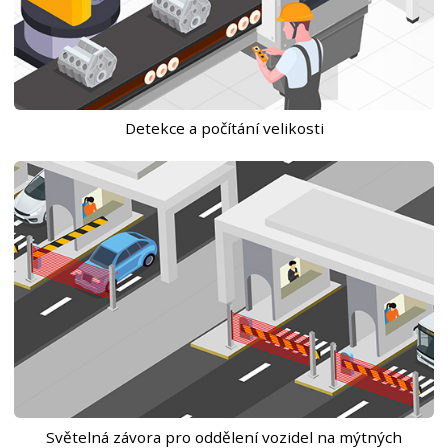
Detekce a počítání velikosti
Světelná závora pro oddělení vozidel na mýtných