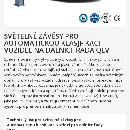
SVĚTELNÉ ZÁVĚSY PRO
AUTOMATICKOU KLASIFIKACI
VOZIDEL NA DÁLNICI, ŘADA QLV
Speciální ochranný kryt vyrobený z robustních hliníkových profilů a
ochranný kryt z nerezové oceli a plastového nástřiku za studena
chrání světelnou clonu a zajišťují stabilní provoz v různých náročných
venkovních podmínkách. Systém vytápění umožňuje našim světelným
clonám pro klasifikaci vozidel udržet si vysoký výkon i při extrémních
teplotách a vlhkosti, což snižuje náklady na údržbu. Jsou odolné vůči
elektromagnetickému a optickému rušení a zajišťují stabilní provoz ve
složitém dopravním prostředí. Podporují více signálových výstupů,
jako jsou NPN a PNP, a zajišťují kompatibilitu s různými řídicími
systémy pro přenos a analýzu dat v reálném čase.
Technický list pro světelné závěsy pro
automatickou klasifikaci vozidel pro dálnice řady
QLV