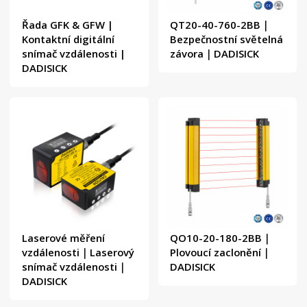
Řada GFK & GFW |
QT20-40-760-2BB｜
Kontaktní digitální
Bezpečnostní světelná
snímač vzdálenosti |
závora｜DADISICK
DADISICK
Laserové měření
QO10-20-180-2BB｜
vzdálenosti｜Laserový
Plovoucí zaclonění｜
snímač vzdálenosti｜
DADISICK
DADISICK