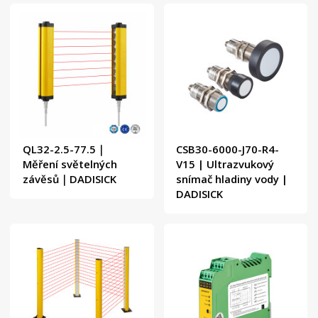
QL32-2.5-77.5｜
CSB30-6000-J70-R4-
Měření světelných
V15 | Ultrazvukový
závěsů｜DADISICK
snímač hladiny vody |
DADISICK