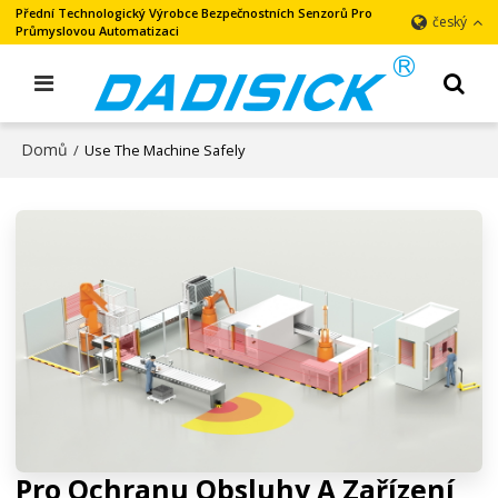
Přední Technologický Výrobce Bezpečnostních Senzorů Pro
český
Průmyslovou Automatizaci
Domů
/
Use The Machine Safely
Pro Ochranu Obsluhy A Zařízení