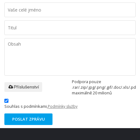
Podpora pouze
.rar/.zip/.jpg/.png/.gif/.doc/.xls/.pdf,
Příslušenství
maximálně 20 milionů
Souhlas s podmínkami,
Podmínky služby
POSLAT ZPRÁVU