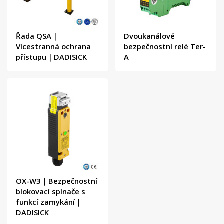
Řada QSA｜
Dvoukanálové
Vícestranná ochrana
bezpečnostní relé Ter-
přístupu｜DADISICK
A
OX-W3｜Bezpečnostní
blokovací spínače s
funkcí zamykání｜
DADISICK