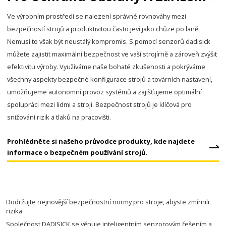
Ve výrobním prostředí se nalezení správné rovnováhy mezi
bezpečností strojů a produktivitou často jeví jako chůze po laně.
Nemusí to však být neustálý kompromis. S pomocí senzorů dadisick
můžete zajistit maximální bezpečnost ve vaší strojírně a zároveň zvýšit
efektivitu výroby. Využíváme naše bohaté zkušenosti a pokrýváme
všechny aspekty bezpečné konfigurace strojů a továrních nastavení,
umožňujeme autonomní provoz systémů a zajišťujeme optimální
spolupráci mezi lidmi a stroji. Bezpečnost strojů je klíčová pro
snižování rizik a tlaků na pracovišti.
Prohlédněte si našeho průvodce produkty, kde najdete
informace o bezpečném používání strojů.
Dodržujte nejnovější bezpečnostní normy pro stroje, abyste zmírnili
rizika
Společnost DADISICK se věnuje inteligentním senzorovým řešením a