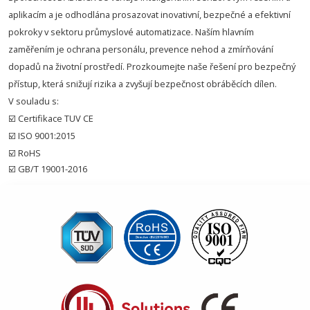
aplikacím a je odhodlána prosazovat inovativní, bezpečné a efektivní
pokroky v sektoru průmyslové automatizace. Naším hlavním
zaměřením je ochrana personálu, prevence nehod a zmírňování
dopadů na životní prostředí. Prozkoumejte naše řešení pro bezpečný
přístup, která snižují rizika a zvyšují bezpečnost obráběcích dílen.
V souladu s:
☑️ Certifikace TUV CE
☑️ ISO 9001:2015
☑️ RoHS
☑️ GB/T 19001-2016