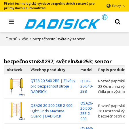
Přední technologický výrobce bezpečnostních senzorů pro
český
průmyslovou automatizaci
Domů
vše
/
/
bezpečnostní světelný senzor
bezpečnostn&#237; světeln&#253; senzor
obrázek
Všechny produkty
model
Popis produktu
QT28-20-540-2BB｜Závěsy
QT28-
Rozteč paprsků：2
pro bezpečnost stroje｜
20-540-
28 Ochranná výšk
2BB
DADISICK
čidla pro výstup s
QSA26-
QSA26-20-500-2BE-2-900｜
Rozteč paprsků: 2
20-500-
Light Grids Machine
26 Ochranná výšk
2BE-2-
Guard｜DADISICK
bezpečnostní clo
900
QSA60-