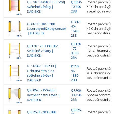
QCE50-10-490 2BB｜Stroj
QCE50-
Rozteč paprsků: 
světelné závěsy｜
10-490
50 Ochranná výška
2BB
světelných závor
DADISICK
QO42-
QO42-40-1640-2BB｜
Rozteč paprsků: 4
40-
Laserový mřížkový senzor
42 Ochranná výšk
1640-
｜DADISICK
bezpečnostní záv
2BB
QBT20-
QBT20-170-3380-2BA｜
Rozteč paprsků: 2
170-
Světelné závory｜
170 Ochranná výš
3380-
bezpečnostních z
DADISICK
2BA
KT14-96-1330-2BB｜
KT14-
Rozteč paprsků: 1
Ochrana stroje na
96-
96 Ochranná výšk
světelné závěsy｜
1330-
bezpečnostní clo
2BB
DADISICK
QRF06-30-150-2BB｜
QRF06-
Rozteč paprsků: 3
Bezpečnostní závěs｜
30-150-
6 Výška ochrany:
2BB
bezpečnostní záv
DADISICK
QRF26-
QRF26-80-2000-2BB｜
Rozteč paprsků：8