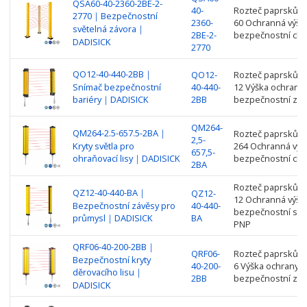
QSA60-40-2360-2BE-2-
40-
Rozteč paprsků: 4
2770｜Bezpečnostní
2360-
60 Ochranná výšk
světelná závora｜
2BE-2-
bezpečnostní clo
DADISICK
2770
QO12-40-440-2BB｜
QO12-
Rozteč paprsků: 4
Snímač bezpečnostní
40-440-
12 Výška ochrany
bariéry｜DADISICK
2BB
bezpečnostní záv
QM264-
QM264-2.5-657.5-2BA｜
Rozteč paprsků: 2
2,5-
Kryty světla pro
264 Ochranná výš
657,5-
ohraňovací lisy｜DADISICK
bezpečnostní clo
2BA
Rozteč paprsků: 4
QZ12-40-440-BA｜
QZ12-
12 Ochranná výšk
Bezpečnostní závěsy pro
40-440-
bezpečnostní svět
průmysl｜DADISICK
BA
PNP
QRF06-40-200-2BB｜
QRF06-
Rozteč paprsků: 4
Bezpečnostní kryty
40-200-
6 Výška ochrany:
děrovacího lisu｜
2BB
bezpečnostní záv
DADISICK