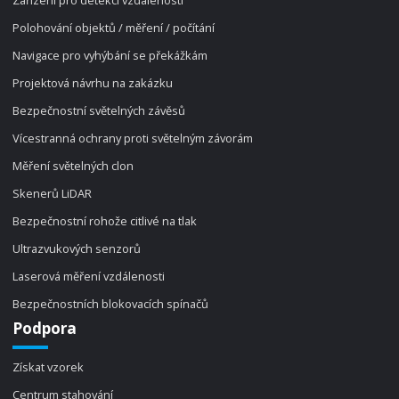
Zařízení pro detekci vzdálenosti
Polohování objektů / měření / počítání
Navigace pro vyhýbání se překážkám
Projektová návrhu na zakázku
Bezpečnostní světelných závěsů
Vícestranná ochrany proti světelným závorám
Měření světelných clon
Skenerů LiDAR
Bezpečnostní rohože citlivé na tlak
Ultrazvukových senzorů
Laserová měření vzdálenosti
Bezpečnostních blokovacích spínačů
Podpora
Získat vzorek
Centrum stahování