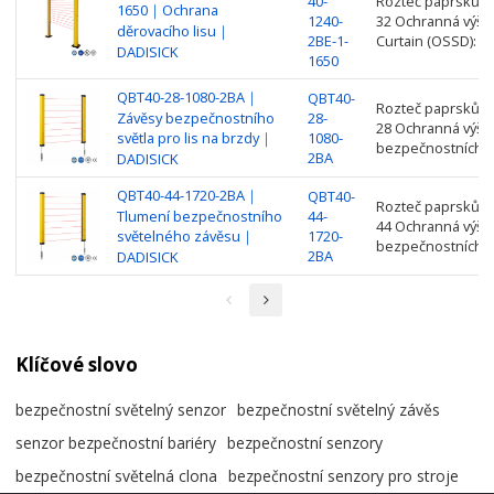
40-
Rozteč paprsků: 4
1650｜Ochrana
1240-
32 Ochranná výšk
děrovacího lisu｜
2BE-1-
Curtain (OSSD): 2
DADISICK
1650
QBT40-28-1080-2BA｜
QBT40-
Rozteč paprsků: 4
Závěsy bezpečnostního
28-
28 Ochranná výšk
světla pro lis na brzdy｜
1080-
bezpečnostních z
2BA
DADISICK
QBT40-44-1720-2BA｜
QBT40-
Rozteč paprsků: 4
Tlumení bezpečnostního
44-
44 Ochranná výšk
světelného závěsu｜
1720-
bezpečnostních z
2BA
DADISICK
Klíčové slovo
bezpečnostní světelný senzor
bezpečnostní světelný závěs
senzor bezpečnostní bariéry
bezpečnostní senzory
bezpečnostní světelná clona
bezpečnostní senzory pro stroje