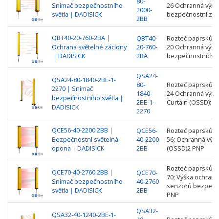
80-
Snímač bezpečnostního
26 Ochranná výšk
2000-
světla｜DADISICK
bezpečnostní záv
2BB
QBT40-20-760-2BA｜
QBT40-
Rozteč paprsků: 4
Ochrana světelné záclony
20-760-
20 Ochranná výšk
｜DADISICK
2BA
bezpečnostních z
QSA24-
QSA24-80-1840-2BE-1-
80-
Rozteč paprsků: 8
2270｜Snímač
1840-
24 Ochranná výšk
bezpečnostního světla｜
2BE-1-
Curtain (OSSD): 2
DADISICK
2270
QCE56-40-2200 2BB｜
QCE56-
Rozteč paprsků: 4
Bezpečnostní světelná
40-2200
56; Ochranná výšk
opona｜DADISICK
2BB
(OSSD)2 PNP
Rozteč paprsků: 4
QCE70-40-2760 2BB｜
QCE70-
70; Výška ochrany
Snímač bezpečnostního
40-2760
senzorů bezpečno
světla｜DADISICK
2BB
PNP
QSA32-
QSA32-40-1240-2BE-1-